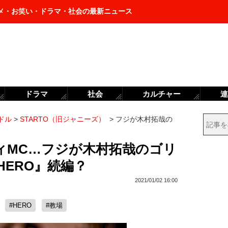
メ・お笑い・ドラマ・社会の最新ニュース
ドラマ
社会
カルチャー
連
ドル
>
STARTO（旧ジャニーズ）
>
フジが木村拓哉の
ィMC…フジが木村拓哉のゴリ
HERO』続編？
2021/01/02 16:00
#HERO
#教場