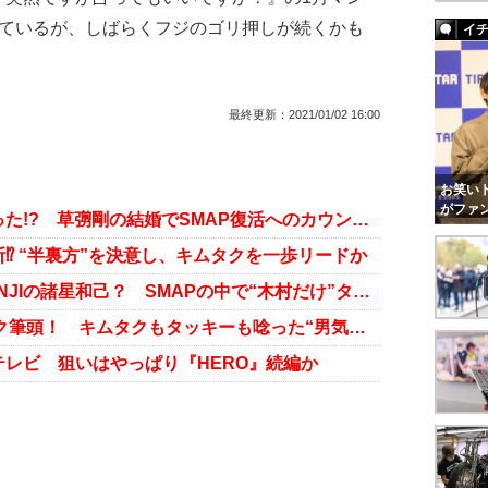
れているが、しばらくフジのゴリ押しが続くかも
イ
最終更新：
2021/01/02 16:00
お笑いト
がファ
木村拓哉と中居正広の足並みが揃った!? 草彅剛の結婚でSMAP復活へのカウントダウンか
⁉ “半裏方”を決意し、キムタクを一歩リードか
木村拓哉をイジメていたのは光GENJIの諸星和己？ SMAPの中で“木村だけ”ターゲットにされた理由
SnowMan 目黒蓮が2021年ブレイク筆頭！ キムタクもタッキーも唸った“男気ジャニーズ”の素顔
レビ 狙いはやっぱり『HERO』続編か