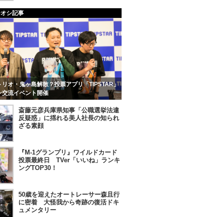
チオシ記事
リオ・鬼ヶ島解散？投票アプリ「TIPSTAR」
ン交流イベント開催
斎藤元彦兵庫県知事「公職選挙法違
反疑惑」に揺れる美人社長の知られ
ざる素顔
『M-1グランプリ』ワイルドカード
投票最終日 TVer「いいね」ランキ
ングTOP30！
50歳を迎えたオートレーサー森且行
に密着 大怪我から奇跡の復活ドキ
ュメンタリー