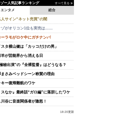
イゾー人気記事ランキング
すべて見る
エンタメ
総合
名人サイン“ネット売買”の闇
クゾがオリコン1位も実売は……
ローラモがロケ中にガチナンパ
イスタ横山健は「カッコだけの男」
田羊が芸能界から消える日
“極秘出演”の『全裸監督』はどうなる？
澤まさみベッドシーン称賛の理由
ッキー復帰難航のワケ
ミスなか』最終話“ガロ編”に落胆したワケ
ス川谷に音楽関係者が激怒！
18:20更新