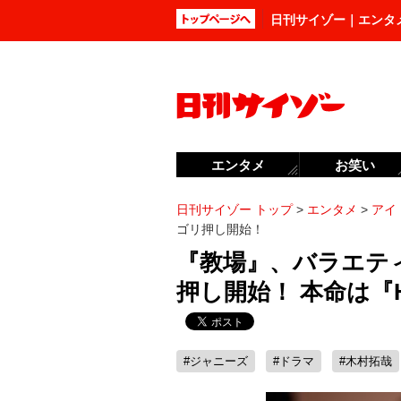
日刊サイゾー｜エンタ
エンタメ
お笑い
日刊サイゾー トップ
>
エンタメ
>
アイ
ゴリ押し開始！
『教場』、バラエテ
押し開始！ 本命は『
#ジャニーズ
#ドラマ
#木村拓哉