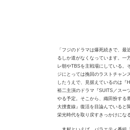
「フジのドラマは爆死続きで、最
るしか道がなくなっています。一
レ朝やTBSを主戦場にしている。
ジにとっては挽回のラストチャン
したうえで、見据えているのは『H
裕二主演のドラマ『SUITS／ス
やる予定。そこから、織田扮する
大捜査線』復活を目論んでいると
栄光時代を取り戻すきっかけにな
木村といえば、バラエティ番組『