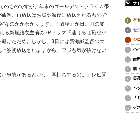
サ
ねてのものですが、年末のゴールデン・プライム帯
が通例。再放送はお昼や深夜に放送されるもので
有
格”なのかがわかります。『教場』が日、月の変
セ
れる新垣結衣主演のSPドラマ『逃げるは恥だが
ジ
を避けたため。しかし、3日には新海誠監督の大
ハ
地上波初放送されますから、フジも気が抜けない
吉
瀧
い事情があるという。耳打ちするのはテレビ関
長
ベ
『
ゲ