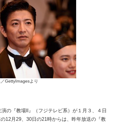
／GettyImagesより
演の『教場II』（フジテレビ系）が１月３、４日
の12月29、30日の21時からは、昨年放送の『教