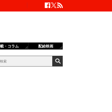
載・コラム
配給映画