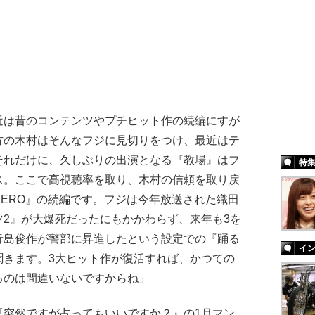
近は昔のコンテンツやプチヒット作の続編にすが
方の木村はそんなフジに見切りをつけ、最近はテ
それだけに、久しぶりの出演となる『教場』はフ
特
ス。ここで高視聴率を取り、木村の信頼を取り戻
ERO』の続編です。フジは今年放送された織田
ーツ2』が大爆死だったにもかかわらず、来年も3を
青島俊作が警部に昇進したという設定での『踊る
イ
聞きます。3大ヒット作が復活すれば、かつての
るのは間違いないですからね」
突然ですが占ってもいいですか？』の1月マン