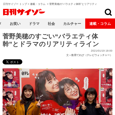
日刊サイゾー トップ
>
連載・コラム
>
菅野美穂の“バラエティ体幹”とリアリティ
日刊サイゾー
メ
お笑い
ドラマ
社会
カルチャー
連載・コラム
菅野美穂のすごい“バラエティ体
幹”とドラマのリアリティライン
2021/01/19 18:00
文＝
飲用てれび（テレビウォッチャー）