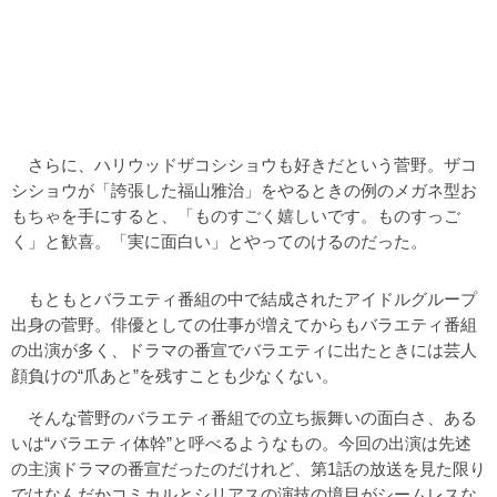
さらに、ハリウッドザコシショウも好きだという菅野。ザコ
シショウが「誇張した福山雅治」をやるときの例のメガネ型お
もちゃを手にすると、「ものすごく嬉しいです。ものすっご
く」と歓喜。「実に面白い」とやってのけるのだった。
もともとバラエティ番組の中で結成されたアイドルグループ
出身の菅野。俳優としての仕事が増えてからもバラエティ番組
の出演が多く、ドラマの番宣でバラエティに出たときには芸人
顔負けの“爪あと”を残すことも少なくない。
そんな菅野のバラエティ番組での立ち振舞いの面白さ、ある
いは“バラエティ体幹”と呼べるようなもの。今回の出演は先述
の主演ドラマの番宣だったのだけれど、第1話の放送を見た限り
ではなんだかコミカルとシリアスの演技の境目がシームレスな