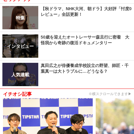
【秋ドラマ、NHK大河、朝ドラ】大好評「忖度0
レビュー」全話更新！
特集
50歳を迎えたオートレーサー森且行に密着 大
怪我から奇跡の復活ドキュメンタリー
インタビュー
真田広之が俳優養成学校設立の野望、師匠・千
葉真一は大トラブルに…どうなる？
人気連載
イチオシ記事
※横スクロールできます▶