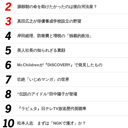
源頼朝の命を助けたかったのは後白河法皇？
真田広之が俳優養成学校設立の野望
岸田総理、防衛費と増税の「独裁的政治」
美人社長の知られざる素顔
Mr.Childrenが『DISCOVERY』で発見したもの
壮絶「いじめマンガ」の世界
“伝説のアイドル”田中陽子が登場
『ラピュタ』日テレTV放送歴代視聴率
松本人志 まずは「NGKで漫才」か？