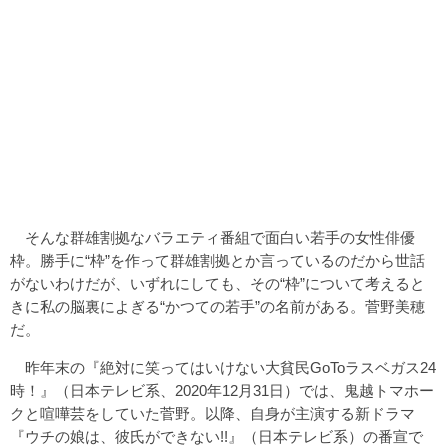
そんな群雄割拠なバラエティ番組で面白い若手の女性俳優
枠。勝手に“枠”を作って群雄割拠とか言っているのだから世話
がないわけだが、いずれにしても、その“枠”について考えると
きに私の脳裏によぎる“かつての若手”の名前がある。菅野美穂
だ。
昨年末の『絶対に笑ってはいけない大貧民GoToラスベガス24
時！』（日本テレビ系、2020年12月31日）では、鬼越トマホー
クと喧嘩芸をしていた菅野。以降、自身が主演する新ドラマ
『ウチの娘は、彼氏ができない!!』（日本テレビ系）の番宣で