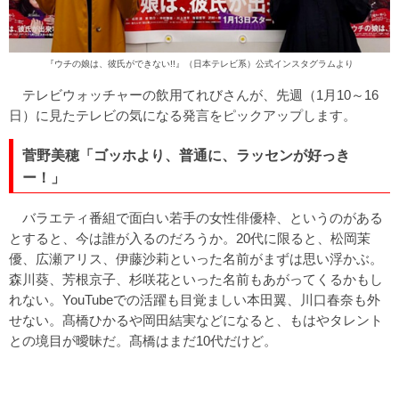
『ウチの娘は、彼氏ができない!!』（日本テレビ系）公式
インスタグラム
より
テレビウォッチャーの飲用てれびさんが、先週（1月10～16
日）に見たテレビの気になる発言をピックアップします。
菅野美穂「ゴッホより、普通に、ラッセンが好っき
ー！」
バラエティ番組で面白い若手の女性俳優枠、というのがある
とすると、今は誰が入るのだろうか。20代に限ると、松岡茉
優、広瀬アリス、伊藤沙莉といった名前がまずは思い浮かぶ。
森川葵、芳根京子、杉咲花といった名前もあがってくるかもし
れない。YouTubeでの活躍も目覚ましい本田翼、川口春奈も外
せない。髙橋ひかるや岡田結実などになると、もはやタレント
との境目が曖昧だ。髙橋はまだ10代だけど。