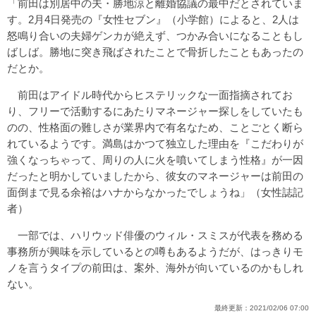
「前田は別居中の夫・勝地涼と離婚協議の最中だとされていま
す。2月4日発売の『女性セブン』（小学館）によると、2人は
怒鳴り合いの夫婦ゲンカが絶えず、つかみ合いになることもし
ばしば。勝地に突き飛ばされたことで骨折したこともあったの
だとか。
前田はアイドル時代からヒステリックな一面指摘されてお
り、フリーで活動するにあたりマネージャー探しをしていたも
のの、性格面の難しさが業界内で有名なため、ことごとく断ら
れているようです。満島はかつて独立した理由を『こだわりが
強くなっちゃって、周りの人に火を噴いてしまう性格』が一因
だったと明かしていましたから、彼女のマネージャーは前田の
面倒まで見る余裕はハナからなかったでしょうね」（女性誌記
者）
一部では、ハリウッド俳優のウィル・スミスが代表を務める
事務所が興味を示しているとの噂もあるようだが、はっきりモ
ノを言うタイプの前田は、案外、海外が向いているのかもしれ
ない。
最終更新：
2021/02/06 07:00