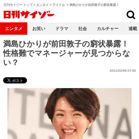
日刊サイゾー トップ
>
エンタメ
>
アイドル
>
満島ひかりが前田敦子の窮状暴露！
日刊サイゾー
エンタメ
お笑い
ドラマ
社会
カルチャー
連載
満島ひかりが前田敦子の窮状暴露！
性格難でマネージャーが見つからな
い？
2021/02/06 07:00