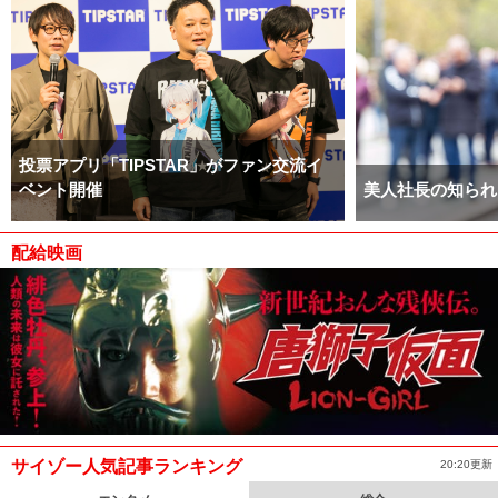
投票アプリ「TIPSTAR」がファン交流イ
ベント開催
美人社長の知られ
配給映画
サイゾー人気記事ランキング
20:20更新