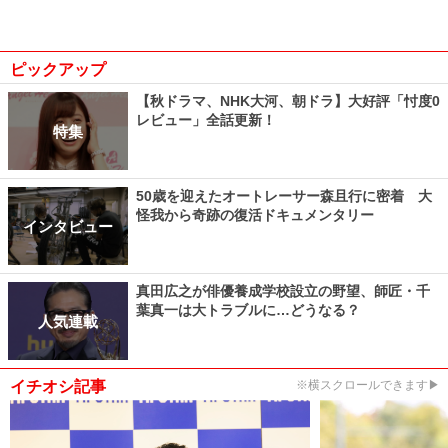
ピックアップ
【秋ドラマ、NHK大河、朝ドラ】大好評「忖度0
レビュー」全話更新！
特集
50歳を迎えたオートレーサー森且行に密着 大
怪我から奇跡の復活ドキュメンタリー
インタビュー
真田広之が俳優養成学校設立の野望、師匠・千
葉真一は大トラブルに…どうなる？
人気連載
イチオシ記事
※横スクロールできます▶