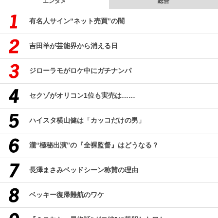
エンタメ
総合
有名人サイン“ネット売買”の闇
吉田羊が芸能界から消える日
ジローラモがロケ中にガチナンパ
セクゾがオリコン1位も実売は……
ハイスタ横山健は「カッコだけの男」
瀧“極秘出演”の『全裸監督』はどうなる？
長澤まさみベッドシーン称賛の理由
ベッキー復帰難航のワケ