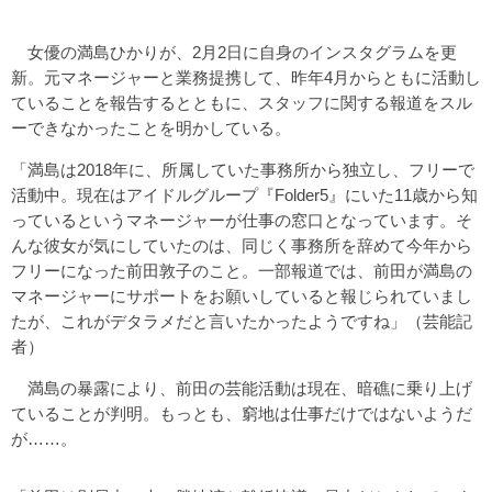
女優の満島ひかりが、2月2日に自身のインスタグラムを更
新。元マネージャーと業務提携して、昨年4月からともに活動し
ていることを報告するとともに、スタッフに関する報道をスル
ーできなかったことを明かしている。
「満島は2018年に、所属していた事務所から独立し、フリーで
活動中。現在はアイドルグループ『Folder5』にいた11歳から知
っているというマネージャーが仕事の窓口となっています。そ
んな彼女が気にしていたのは、同じく事務所を辞めて今年から
フリーになった前田敦子のこと。一部報道では、前田が満島の
マネージャーにサポートをお願いしていると報じられていまし
たが、これがデタラメだと言いたかったようですね」（芸能記
者）
満島の暴露により、前田の芸能活動は現在、暗礁に乗り上げ
ていることが判明。もっとも、窮地は仕事だけではないようだ
が……。