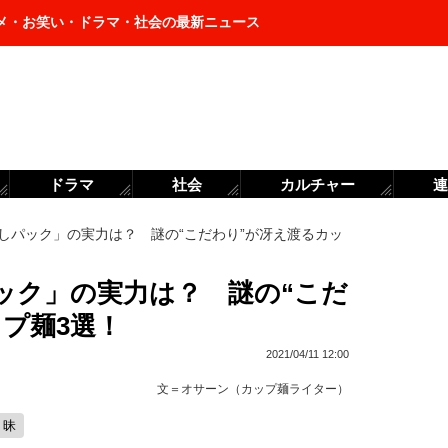
メ・お笑い・ドラマ・社会の最新ニュース
ドラマ
社会
カルチャー
連
しパック」の実力は？ 謎の“こだわり”が冴え渡るカッ
ック」の実力は？ 謎の“こだ
ップ麺3選！
2021/04/11 12:00
文＝
オサーン（カップ麺ライター）
３昧