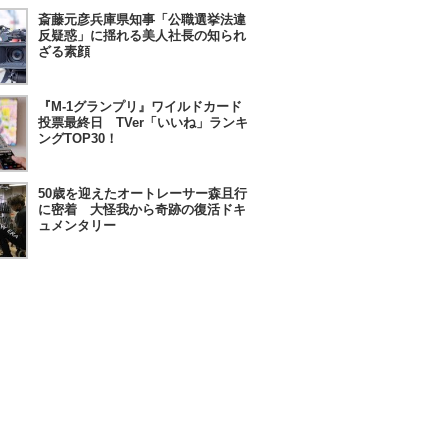
斎藤元彦兵庫県知事「公職選挙法違
反疑惑」に揺れる美人社長の知られ
ざる素顔
『M-1グランプリ』ワイルドカード
投票最終日 TVer「いいね」ランキ
ングTOP30！
50歳を迎えたオートレーサー森且行
に密着 大怪我から奇跡の復活ドキ
ュメンタリー