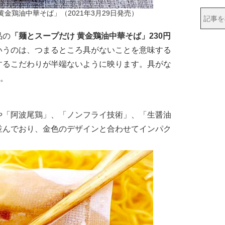
金鶏油中華そば」（2021年3月29日発売）
品の
「麺とスープだけ 黄金鶏油中華そば」230円
いうのは、つまるところ具がないことを意味する
するこだわりが半端ないように映ります。具がな
う。
「阿波尾鶏」、「ノンフライ技術」、「生醤油
並んでおり、金色のデザインと合わせてインパク