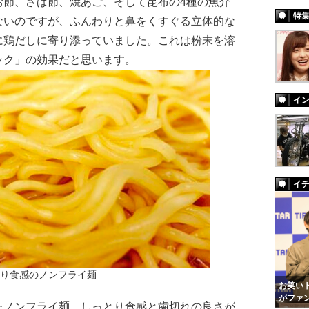
お節、さば節、焼あご、そして昆布の4種の魚介
特
ないのですが、ふんわりと鼻をくすぐる立体的な
に鶏だしに寄り添っていました。これは粉末を溶
ック」の効果だと思います。
イ
イ
り食感のノンフライ麺
お笑いト
がファ
ノンフライ麺。しっとり食感と歯切れの良さが