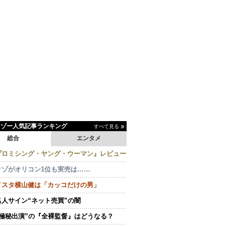
イゾー人気記事ランキング
すべて見る
総合
エンタメ
プロミシング・ヤング・ウーマン』レビュー
クゾがオリコン1位も実売は……
イスタ横山健は「カッコだけの男」
名人サイン“ネット売買”の闇
“極秘出演”の『全裸監督』はどうなる？