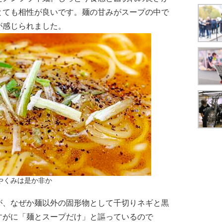
とても相性が良いです。麺の甘みがスープの中で
が感じられました。
やくみは是か非か
が、なぜか麺以外の固形物として千切りネギと黒
すがに「麺とスープだけ」と謳っているので