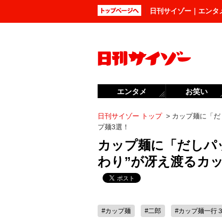
日刊サイゾー｜エンタ
エンタメ
お笑い
日刊サイゾー トップ
>
カップ麺に「だ
プ麺3選！
カップ麺に「だしパ
わり”が冴え渡るカ
#カップ麺
#二郎
#カップ麺一行