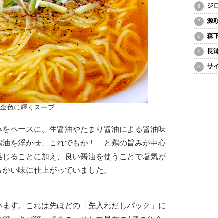
ジ
源
森
長
サ
金色に輝くスープ
をベースに、生醤油やたまり醤油による醤油味
鶏油を浮かせ、これでもか！ と鶏の旨みが中心
感じることに加え、良い醤油を使うことで塩気が
らかい味に仕上がっていました。
ます。これは先ほどの「先入れだしパック」に