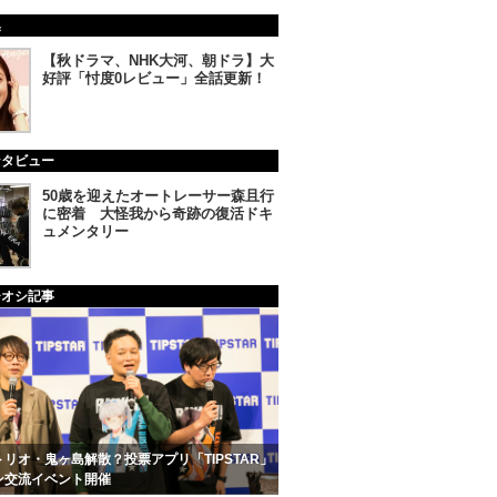
集
【秋ドラマ、NHK大河、朝ドラ】大
好評「忖度0レビュー」全話更新！
ンタビュー
50歳を迎えたオートレーサー森且行
に密着 大怪我から奇跡の復活ドキ
ュメンタリー
チオシ記事
リオ・鬼ヶ島解散？投票アプリ「TIPSTAR」
ン交流イベント開催