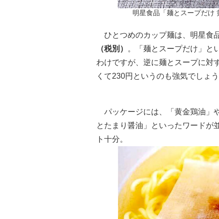
明星食品「麺とスープだけ 黄
ひとつめのカップ麺は、明星食
（税別）
。「麺とスープだけ」と
わけですが、逆に麺とスープに対
くて230円というのも強気でしょ
パッケージには、「黄金鶏油」や
とたまり醤油」といったワードが
ト十分。