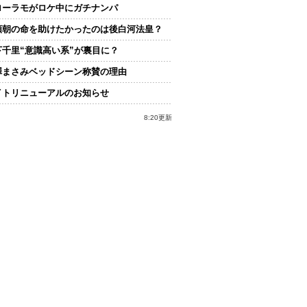
ローラモがロケ中にガチナンパ
頼朝の命を助けたかったのは後白河法皇？
下千里“意識高い系”が裏目に？
澤まさみベッドシーン称賛の理由
イトリニューアルのお知らせ
8:20更新