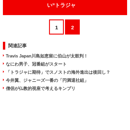
い”トラジャ
1
2
関連記事
Travis Japan川島如恵留に伯山が太鼓判！
なにわ男子、冠番組がスタート
「トラジャに期待」でスノストの海外進出は後回し？
今井翼、ジャニーズ一番の「円満退社組」
僧侶が仏教的視座で考えるキンプリ