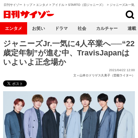
日刊サイゾー トップ
>
エンタメ
>
アイドル
>
STARTO（旧ジャニーズ）
>
ジャニーズJr.一気
日刊サイゾー
エンタメ
お笑い
ドラマ
社会
カルチャー
連載
ジャニーズJr.一気に4人卒業へ──“22
歳定年制”が進む中、TravisJapanは
いよいよ正念場か
2021/04/22 12:00
文＝
山本ロドリゲス久美子（芸能ライター）