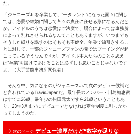
だ。
「ジャニーズJr.を卒業して、“一タレント”になった面々に関し
ては、恋愛や結婚に関して各々の責任に任せる形になるんだと
か。アイドルのうちは恋愛はご法度で、場合によっては事務所
によって別れさせられるなんてこともありますが、いつまでも
そうした縛りを課すのはそもそも不健全。年齢で線引きするこ
とに対して、一部のジャニーズファンの間ではブーイングが起
こっているそうなんですが、アイドル本人たちのことを思え
ば“卒業”を設けてあげることは必ずしも悪いことじゃないです
よ」（大手芸能事務所関係者）
そんな中、気になるのがジャニーズJr.で次のデビュー候補だ
と言われているTravisJapanだ。最年長のメンバー・川島如恵留
はすでに26歳、最年少の松田元太ですら21歳ということもあ
り、23年3月までにデビューできなければ定年制度に引っかか
ってしまうのだ。
デビュー濃厚だけど“数字が足りな
次のページ