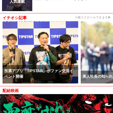
人気連載
イチオシ記事
※横スクロールできます▶
投票アプリ「TIPSTAR」がファン交流イ
ベント開催
美人社長の知られ
配給映画