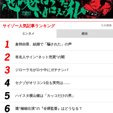
サイゾー人気記事ランキング
5:20更新
エンタメ
総合
倉持由香、結婚で「騙された」の声
有名人サイン“ネット売買”の闇
ジローラモがロケ中にガチナンパ
セクゾがオリコン1位も実売は……
ハイスタ横山健は「カッコだけの男」
瀧“極秘出演”の『全裸監督』はどうなる？