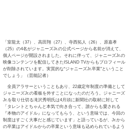
「室龍太（37）、高田翔（27）、寺西拓人（26）、原嘉孝
（25）の4名がジャニーズJr.の公式ページから名前が消えて、
個人ページが開設されました。それに伴って、ジャニーズJr.の
映像コンテンツを配信してきたISLAND TVからもプロフィール
が削除されています。実質的な“ジャニーズJr.卒業”ということ
でしょう」（芸能記者）
全員アラサーということもあり、22歳定年制度の準備として
ジャニーズJr.の看板を外すことになったのだろう。ジャニーズ
Jr.を取り仕切る滝沢秀明氏は4月頭に新聞社の取材に対して
「タレントとちゃんと本気で向き合って、誰からも愛される
『本物のアイドル』になってもらう、という意味では、今回の
制度はすごく大事だと感じています」と語っているが、Jr.から
の卒業はアイドルからの卒業という意味も込められているよう