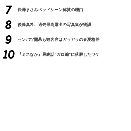
長澤まさみベッドシーン称賛の理由
後藤真希、過去最高露出の写真集が物議
センバツ開幕も観客席はガラガラの春夏格差
『ミスなか』最終話“ガロ編”に落胆したワケ