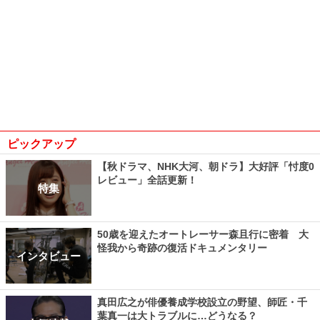
ピックアップ
【秋ドラマ、NHK大河、朝ドラ】大好評「忖度0
レビュー」全話更新！
特集
50歳を迎えたオートレーサー森且行に密着 大
怪我から奇跡の復活ドキュメンタリー
インタビュー
真田広之が俳優養成学校設立の野望、師匠・千
葉真一は大トラブルに…どうなる？