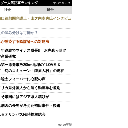
イゾー人気記事ランキング
すべて見る
社会
総合
山口組顧問弁護士・山之内幸夫氏インタビュ
女の産み分けは可能か？
もが感染する陰謀論への対処法
０年連続でマイナス成長!! お先真っ暗!?
ガ産業研究
第一原発事故20km地域の”LOVE ＆
E” 幻のコミューン「獏原人村」の現在
井聡太フィーバーに心配の声
フリカ系外国人から届く動画孕む差別
こそ米国にはアジア系大統領が
死刑囚の長男が考えた袴田事件・後編
れるオリンパス臨時株主総会
00:20更新