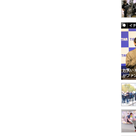
イ
お笑いト
がファ