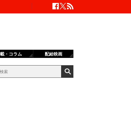
載・コラム
配給映画