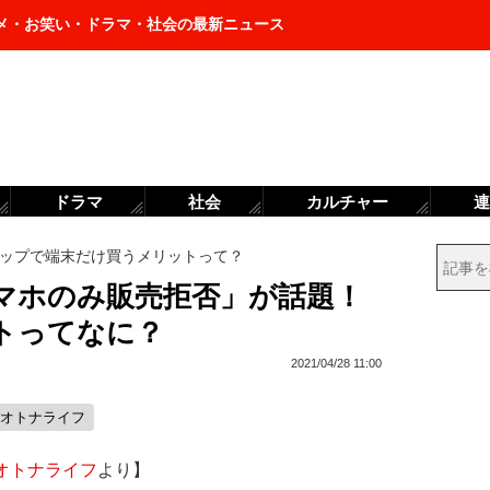
メ・お笑い・ドラマ・社会の最新ニュース
ドラマ
社会
カルチャー
連
ップで端末だけ買うメリットって？
マホのみ販売拒否」が話題！
トってなに？
2021/04/28 11:00
#オトナライフ
オトナライフ
より】