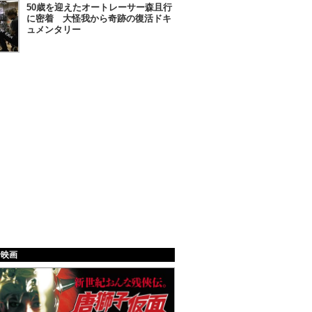
50歳を迎えたオートレーサー森且行
に密着 大怪我から奇跡の復活ドキ
ュメンタリー
給映画