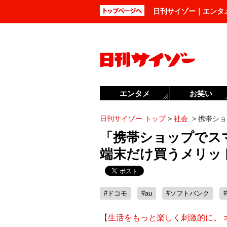
日刊サイゾー｜エンタ
エンタメ
お笑い
日刊サイゾー トップ
>
社会
>
携帯ショ
「携帯ショップでス
端末だけ買うメリッ
#ドコモ
#au
#ソフトバンク
【
生活をもっと楽しく刺激的に。 