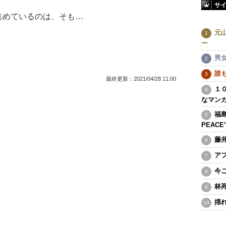
サ
めているのは、そも…
元
ー
男
誰
最終更新：
2021/04/28 11:00
１
なマン
福島
PEAC
藤
ア
今
林
揺