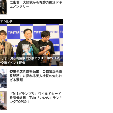
に密着 大怪我から奇跡の復活ドキ
ュメンタリー
チオシ記事
リオ・鬼ヶ島解散？投票アプリ「TIPSTAR」
ン交流イベント開催
斎藤元彦兵庫県知事「公職選挙法違
反疑惑」に揺れる美人社長の知られ
ざる素顔
『M-1グランプリ』ワイルドカード
投票最終日 TVer「いいね」ランキ
ングTOP30！