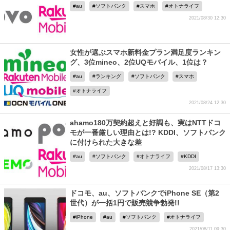
au
ソフトバンク
スマホ
オトナライフ
2021/08/30 12:30
女性が選ぶスマホ新料金プラン満足度ランキン
グ、3位mineo、2位UQモバイル、1位は？
au
ランキング
ソフトバンク
スマホ
オトナライフ
2021/08/24 12:30
ahamo180万契約超えと好調も、実はNTTドコ
モが一番厳しい理由とは!? KDDI、ソフトバンク
に付けられた大きな差
au
ソフトバンク
オトナライフ
KDDI
2021/08/17 13:30
ドコモ、au、ソフトバンクでiPhone SE（第2
世代）が一括1円で販売競争勃発!!
iPhone
au
ソフトバンク
オトナライフ
2021/08/11 09:30