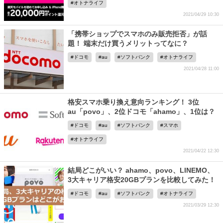
オトナライフ
2021/04/29 10:30
「携帯ショップでスマホのみ販売拒否」が話
題！ 端末だけ買うメリットってなに？
ドコモ
au
ソフトバンク
オトナライフ
2021/04/28 11:00
格安スマホ乗り換え意向ランキング！ 3位
au「povo」、2位ドコモ「ahamo」、1位は？
ドコモ
au
ソフトバンク
スマホ
オトナライフ
2021/04/22 12:30
結局どこがいい？ ahamo、povo、LINEMO、
3大キャリア格安20GBプランを比較してみた！
ドコモ
au
ソフトバンク
オトナライフ
2021/03/29 12:30