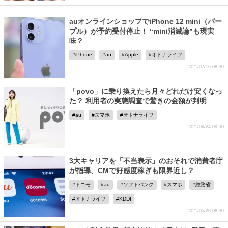
auオンラインショップでiPhone 12 mini（パー
プル）が予約受付停止！ “mini消滅論”も現実
味？
iPhone
au
Apple
オトナライフ
2021/07/16 08:30
「povo」に乗り換えたら月々どれだけ安くなっ
た？ 利用者の実態調査で驚きの金額が判明
au
スマホ
オトナライフ
2021/06/24 09:30
3大キャリアを「不当表示」のおそれで消費者庁
が指導、CMで好感度稼ぎも限界近し？
ドコモ
au
ソフトバンク
スマホ
総務省
オトナライフ
KDDI
2021/05/28 08:30