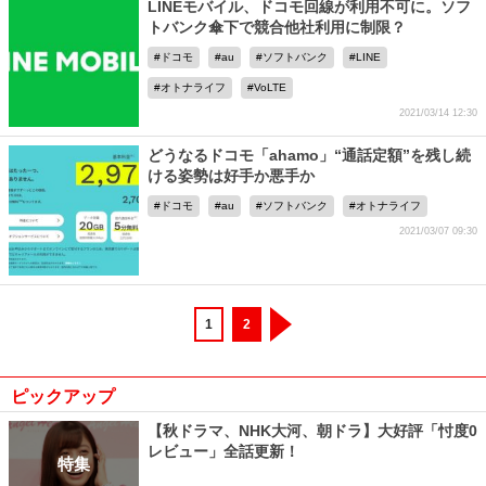
LINEモバイル、ドコモ回線が利用不可に。ソフ
トバンク傘下で競合他社利用に制限？
ドコモ
au
ソフトバンク
LINE
オトナライフ
VoLTE
2021/03/14 12:30
どうなるドコモ「ahamo」“通話定額”を残し続
ける姿勢は好手か悪手か
ドコモ
au
ソフトバンク
オトナライフ
2021/03/07 09:30
1
2
ピックアップ
【秋ドラマ、NHK大河、朝ドラ】大好評「忖度0
レビュー」全話更新！
特集