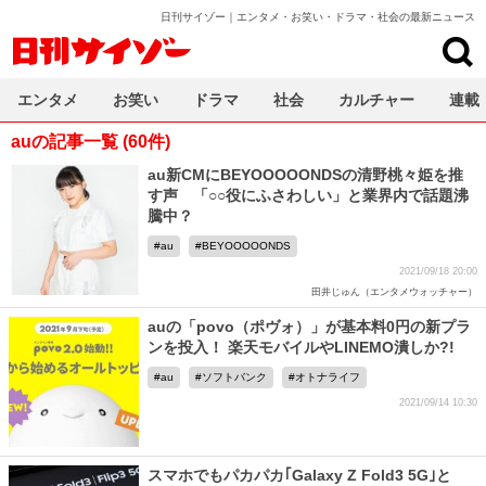
日刊サイゾー｜エンタメ・お笑い・ドラマ・社会の最新ニュース
日刊サイゾー
エンタメ
お笑い
ドラマ
社会
カルチャー
連載
auの記事一覧 (60件)
au新CMにBEYOOOOONDSの清野桃々姫を推
す声 「○○役にふさわしい」と業界内で話題沸
騰中？
au
BEYOOOOONDS
2021/09/18 20:00
田井じゅん（エンタメウォッチャー）
auの「povo（ポヴォ）」が基本料0円の新プラ
ンを投入！ 楽天モバイルやLINEMO潰しか?!
au
ソフトバンク
オトナライフ
2021/09/14 10:30
スマホでもパカパカ｢Galaxy Z Fold3 5G｣と