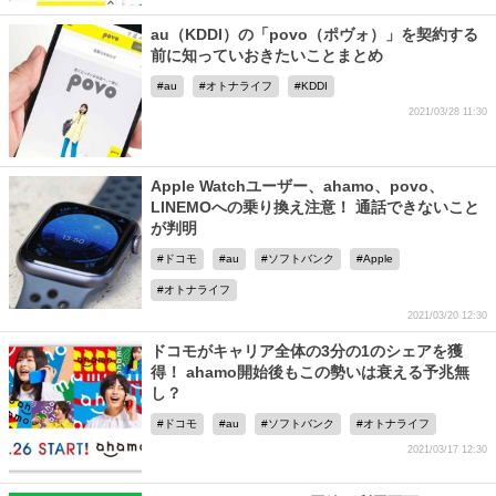
au（KDDI）の「povo（ポヴォ）」を契約する
前に知っていおきたいことまとめ
au
オトナライフ
KDDI
2021/03/28 11:30
Apple Watchユーザー、ahamo、povo、
LINEMOへの乗り換え注意！ 通話できないこと
が判明
ドコモ
au
ソフトバンク
Apple
オトナライフ
2021/03/20 12:30
ドコモがキャリア全体の3分の1のシェアを獲
得！ ahamo開始後もこの勢いは衰える予兆無
し？
ドコモ
au
ソフトバンク
オトナライフ
2021/03/17 12:30