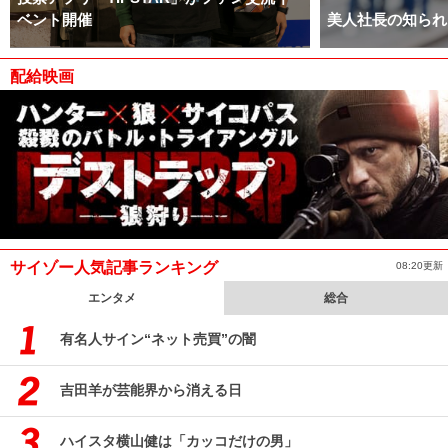
ベント開催
美人社長の知られ
配給映画
サイゾー人気記事ランキング
08:20更新
エンタメ
総合
有名人サイン“ネット売買”の闇
吉田羊が芸能界から消える日
ハイスタ横山健は「カッコだけの男」