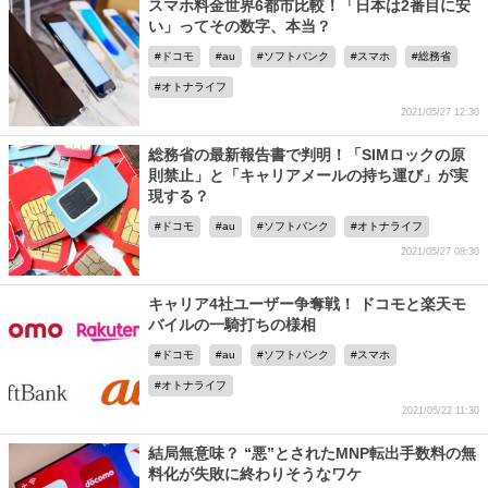
スマホ料金世界6都市比較！「日本は2番目に安
い」ってその数字、本当？
ドコモ
au
ソフトバンク
スマホ
総務省
オトナライフ
2021/05/27 12:30
総務省の最新報告書で判明！「SIMロックの原
則禁止」と「キャリアメールの持ち運び」が実
現する？
ドコモ
au
ソフトバンク
オトナライフ
2021/05/27 08:30
キャリア4社ユーザー争奪戦！ ドコモと楽天モ
バイルの一騎打ちの様相
ドコモ
au
ソフトバンク
スマホ
オトナライフ
2021/05/22 11:30
結局無意味？ “悪”とされたMNP転出手数料の無
料化が失敗に終わりそうなワケ