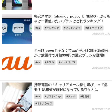
格安スマホ（ahamo、povo、LINEMO）ぶっち
ゃけ一番使いたいプランはどれランキング！
au
ランキング
ソフトバンク
オトナライフ
2021/08/08 11:30
えっ!? povoじゃなくてauから月3GB＋1回5分
かけ放題付で月額990円の激安プランが登場!!
au
スマホ
オトナライフ
2021/08/05 09:30
携帯電話の「キャリアメール持ち運び」って必
要？ 総務省が躍起になっているワケとは
au
ソフトバンク
スマホ
総務省
オトナライフ
2021/08/02 12:30