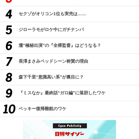
セクゾがオリコン1位も実売は……
ジローラモがロケ中にガチナンパ
瀧“極秘出演”の『全裸監督』はどうなる？
長澤まさみベッドシーン称賛の理由
森下千里“意識高い系”が裏目に？
『ミスなか』最終話“ガロ編”に落胆したワケ
ベッキー復帰難航のワケ