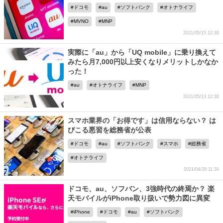
ドコモ
au
ソフトバンク
オトナライフ
MVNO
MNP
2021/05/15 12:30
実際に「au」から「UQ mobile」に乗り換えて
みたら月7,000円以上安くなりメリットしかなか
った！
au
オトナライフ
MNP
2021/05/13 12:30
スマホ業界の「お得です」は信用ならない？ は
びこる悪習を総務省が公表
ドコモ
au
ソフトバンク
スマホ
総務省
オトナライフ
2021/04/29 11:30
ドコモ、au、ソフバン、3強時代の終焉か？ 楽
天モバイルがiPhone取り扱いで勢力図に異変
iPhone
ドコモ
au
ソフトバンク