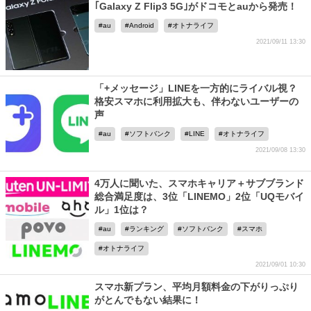
｢Galaxy Z Flip3 5G｣がドコモとauから発売！
au
Android
オトナライフ
2021/09/11 13:30
「+メッセージ」LINEを一方的にライバル視？
格安スマホに利用拡大も、伴わないユーザーの
声
au
ソフトバンク
LINE
オトナライフ
2021/09/08 13:30
4万人に聞いた、スマホキャリア＋サブブランド
総合満足度は、3位「LINEMO」2位「UQモバイ
ル」1位は？
au
ランキング
ソフトバンク
スマホ
オトナライフ
2021/09/01 10:30
スマホ新プラン、平均月額料金の下がりっぷり
がとんでもない結果に！