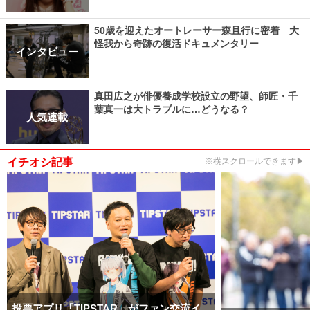
50歳を迎えたオートレーサー森且行に密着 大
怪我から奇跡の復活ドキュメンタリー
インタビュー
真田広之が俳優養成学校設立の野望、師匠・千
葉真一は大トラブルに…どうなる？
人気連載
イチオシ記事
※横スクロールできます▶
投票アプリ「TIPSTAR」がファン交流イ