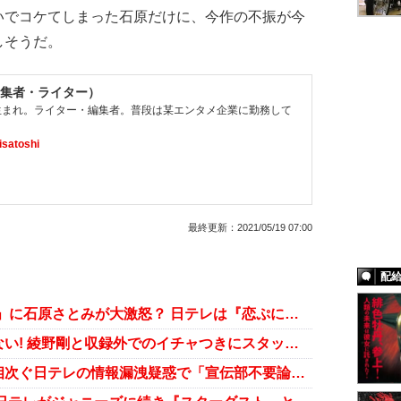
でコケてしまった石原だけに、今作の不振が今
しそうだ。
集者・ライター）
県生まれ。ライター・編集者。普段は某エンタメ企業に勤務して
satoshi
最終更新：
2021/05/19 07:00
配
戸田&永野の7月ドラマ「異例発表」に石原さとみが大激怒？ 日テレは『恋ぷに』を見切ったか
石原さとみ、新婚夫には見せられない! 綾野剛と収録外でのイチャつきにスタッフがハラハラ
渡部建、石原さとみ、菅田将暉…相次ぐ日テレの情報漏洩疑惑で「宣伝部不要論」が噴出！