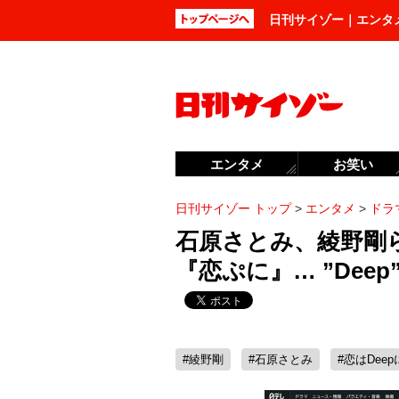
日刊サイゾー｜エンタ
エンタメ
お笑い
日刊サイゾー トップ
>
エンタメ
>
ドラ
石原さとみ、綾野剛
『恋ぷに』… ”Dee
#綾野剛
#石原さとみ
#恋はDeep