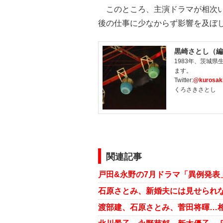
このところ、主演ドラマが相次い
後の仕事に少なからず影響を及ぼ
黒崎さとし（編
1983年、茨城
ます。
Twitter:
@kurosaki
くろさきさとし
関連記事