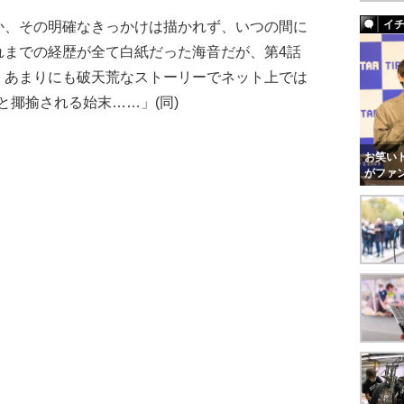
イ
か、その明確なきっかけは描かれず、いつの間に
れまでの経歴が全て白紙だった海音だが、第4話
。あまりにも破天荒なストーリーでネット上では
と揶揄される始末……」(同)
お笑いト
がファ