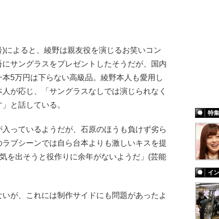
日号)によると、綾野は親友役を演じるお笑いコン
吾にサングラスをプレゼントしたそうだが、国内
一本5万円は下らない高級品。綾野本人も愛用し
本人が応じ、「サングラスなしでは演じられなく
す」と話している。
特
が入っているようだが、石原のほうも負けず劣ら
のラブシーンでは自ら台本よりも激しいキスを提
囲気を出そうと役作りに余年がないようだ」(芸能
イ
いが、これには制作サイドにも問題があったよ