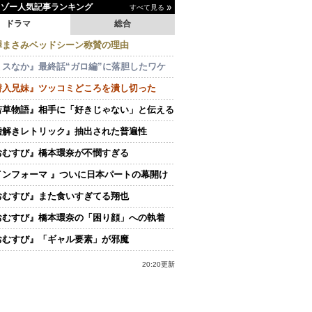
イゾー人気記事ランキング
すべて見る
ドラマ
総合
澤まさみベッドシーン称賛の理由
ミスなか』最終話“ガロ編”に落胆したワケ
潜入兄妹』ツッコミどころを潰し切った
若草物語』相手に「好きじゃない」と伝える
嘘解きレトリック』抽出された普遍性
おむすび』橋本環奈が不憫すぎる
インフォーマ 』ついに日本パートの幕開け
おむすび』また食いすぎてる翔也
おむすび』橋本環奈の「困り顔」への執着
おむすび』「ギャル要素」が邪魔
20:20更新