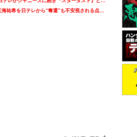
北川景子、永野芽郁、新木優子… 日テレがジャニーズに続き『スターダスト』との“癒着”を開始か
『緊急取調室』復活！ テレ朝、天海祐希を日テレから“奪還”も不安視される点とは？