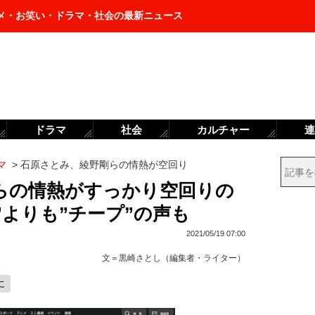
メ・お笑い・ドラマ・社会の最新ニュース
ドラマ
社会
カルチャー
連
マ
>
石原さとみ、綾野剛らの情熱が空回り
らの情熱がすっかり空回りの
p”よりも”チープ”の声も
2021/05/19 07:00
文＝
黒崎さとし（編集者・ライター）
に