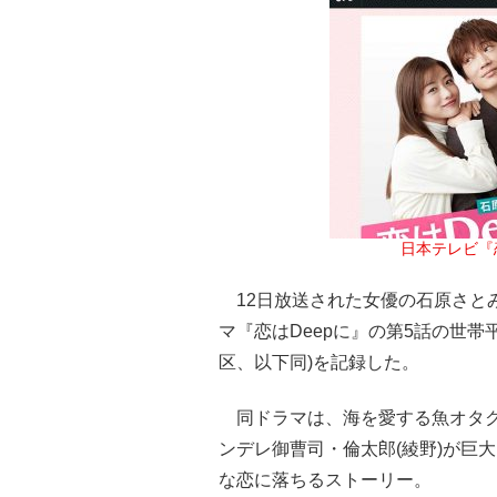
日本テレビ『
12日放送された女優の石原さと
マ『恋はDeepに』の第5話の世帯
区、以下同)を記録した。
同ドラマは、海を愛する魚オタク
ンデレ御曹司・倫太郎(綾野)が巨
な恋に落ちるストーリー。