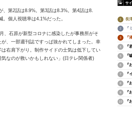
サ
第2話は8.9%。第3話は8.3%。第4話は8.
減。個人視聴率は4.1%だった。
長
『
2月、石原が新型コロナに感染したが事務所がそ
『
たが、一部週刊誌ですっぱ抜かれてしまった。幸
『
字は右肩下がり。制作サイドの士気は低下してい
『
気なのが救いかもしれない」(日テレ関係者)
『
『
『
『
『