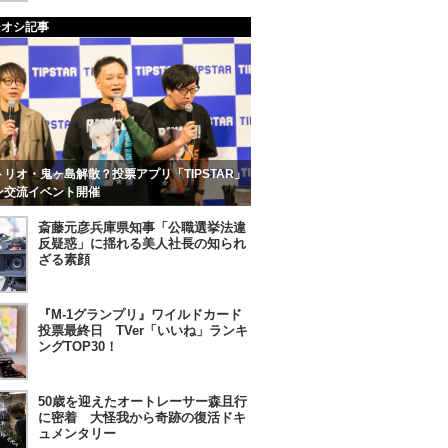
チオシ記事
リオ・鬼ヶ島解散？投票アプリ「TIPSTAR」
ン交流イベント開催
斎藤元彦兵庫県知事「公職選挙法違
反疑惑」に揺れる美人社長の知られ
ざる素顔
『M-1グランプリ』ワイルドカード
投票最終日 TVer「いいね」ランキ
ングTOP30！
50歳を迎えたオートレーサー森且行
に密着 大怪我から奇跡の復活ドキ
ュメンタリー