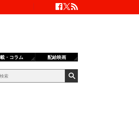
載・コラム
配給映画