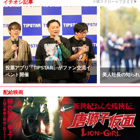
イチオシ記事
※横スクロールできます▶
投票アプリ「TIPSTAR」がファン交流イ
ベント開催
美人社長の知られ
配給映画