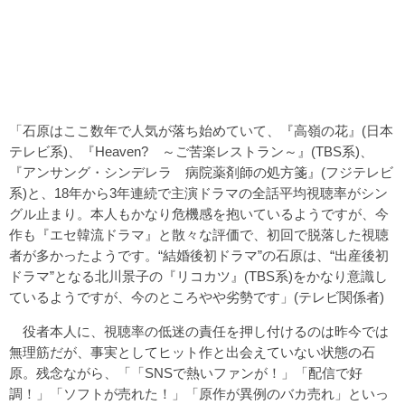
「石原はここ数年で人気が落ち始めていて、『高嶺の花』(日本
テレビ系)、『Heaven? ～ご苦楽レストラン～』(TBS系)、
『アンサング・シンデレラ 病院薬剤師の処方箋』(フジテレビ
系)と、18年から3年連続で主演ドラマの全話平均視聴率がシン
グル止まり。本人もかなり危機感を抱いているようですが、今
作も『エセ韓流ドラマ』と散々な評価で、初回で脱落した視聴
者が多かったようです。“結婚後初ドラマ”の石原は、“出産後初
ドラマ”となる北川景子の『リコカツ』(TBS系)をかなり意識し
ているようですが、今のところやや劣勢です」(テレビ関係者)
役者本人に、視聴率の低迷の責任を押し付けるのは昨今では
無理筋だが、事実としてヒット作と出会えていない状態の石
原。残念ながら、「「SNSで熱いファンが！」「配信で好
調！」「ソフトが売れた！」「原作が異例のバカ売れ」といっ