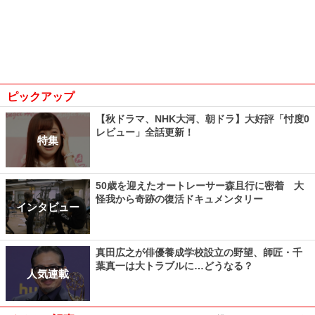
ピックアップ
【秋ドラマ、NHK大河、朝ドラ】大好評「忖度0
レビュー」全話更新！
特集
50歳を迎えたオートレーサー森且行に密着 大
怪我から奇跡の復活ドキュメンタリー
インタビュー
真田広之が俳優養成学校設立の野望、師匠・千
葉真一は大トラブルに…どうなる？
人気連載