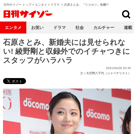
日刊サイゾー トップ
>
エンタメ
>
ドラマ
>
石原さとみ、『リコカツ』危機!?
日刊サイゾー
エンタメ
お笑い
ドラマ
社会
カルチャー
連載
石原さとみ、新婚夫には見せられな
い! 綾野剛と収録外でのイチャつきに
スタッフがハラハラ
2021/04/28 20:30
文＝
大沢野八千代（ジャーナリスト）