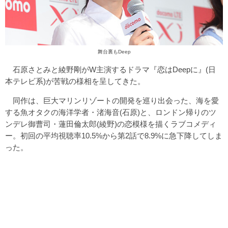
舞台裏もDeep
石原さとみと綾野剛がW主演するドラマ『恋はDeepに』(日
本テレビ系)が苦戦の様相を呈してきた。
同作は、巨大マリンリゾートの開発を巡り出会った、海を愛
する魚オタクの海洋学者・渚海音(石原)と、ロンドン帰りのツ
ンデレ御曹司・蓮田倫太郎(綾野)の恋模様を描くラブコメディ
ー。初回の平均視聴率10.5%から第2話で8.9%に急下降してしま
った。