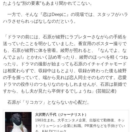
たような“別の要素”もあまり聞かれてこない。
一方で、そんな『恋はDeepに』の現場では、スタッフがハラ
ハラさせられっぱなしなのだという。
「ドラマの前には、石原が綾野にラブレターさながらの手紙を
送っていたことを明かしていました。番宣用のポスター撮りで
も、石原が綾野に体を密着。綾野が照れると、『なんでよ、な
んでよぉ!』とかわいく詰め寄ったり、綾野のほっぺを軽くつね
ったり。ドラマの撮影が始まっても石原のイチャイチャモード
は相変わらずで、収録中はもとより、収録が終わった後も綾野
の手を握っていて、端から見れば恋人同士そのものです。恋愛
ドラマの役作りのつもりなのかもしれませんが、石原は新婚で
すから、もし夫が見たら卒倒するでしょうね」(芸能記者)
石原が「リコカツ」とならないか心配だ。
大沢野八千代（ジャーナリスト）
1983生まれ。大手エンタメ企業、出版社で勤務後、ネッ
トソリューション企業に転職。PR案件などを手掛けてい
る。KALDIフリーク。