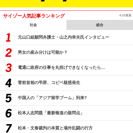
サイゾー人気記事ランキング
4:20更新
社会
総合
元山口組顧問弁護士・山之内幸夫氏インタビュー
男女の産み分けは可能か？
電通に政府の仕事を丸投げできなくなったら…
菅前首相の弔辞、コピペ疑惑発生
中国人の「アジア留学ブーム」到来?
松本人志問題「最新報道の疑問点」
松本・文春裁判の本質と場外乱闘の行方