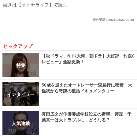
続きは【オトナライフ】で読む
最終更新：
2021/05/23 09:30
ピックアップ
【秋ドラマ、NHK大河、朝ドラ】大好評「忖度0
レビュー」全話更新！
特集
50歳を迎えたオートレーサー森且行に密着 大
怪我から奇跡の復活ドキュメンタリー
インタビュー
真田広之が俳優養成学校設立の野望、師匠・千
葉真一は大トラブルに…どうなる？
人気連載