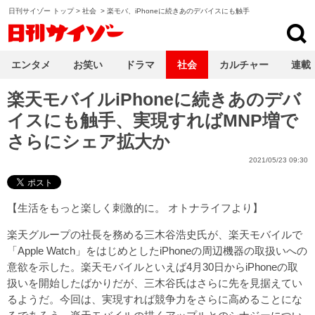
日刊サイゾー トップ
>
社会
>
楽モバ、iPhoneに続きあのデバイスにも触手
日刊サイゾー
エンタメ
お笑い
ドラマ
社会
カルチャー
連載
楽天モバイルiPhoneに続きあのデバ
イスにも触手、実現すればMNP増で
さらにシェア拡大か
2021/05/23 09:30
【
生活をもっと楽しく刺激的に。 オトナライフ
より】
楽天グループの社長を務める三木谷浩史氏が、楽天モバイルで
「Apple Watch」をはじめとしたiPhoneの周辺機器の取扱いへの
意欲を示した。楽天モバイルといえば4月30日からiPhoneの取
扱いを開始したばかりだが、三木谷氏はさらに先を見据えてい
るようだ。今回は、実現すれば競争力をさらに高めることにな