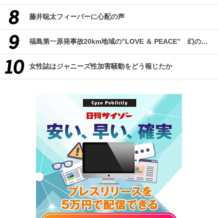
藤井聡太フィーバーに心配の声
福島第一原発事故20km地域の”LOVE ＆ PEACE” 幻のコミューン「獏原人村」の現在
女性誌はジャニーズ性加害騒動をどう報じたか