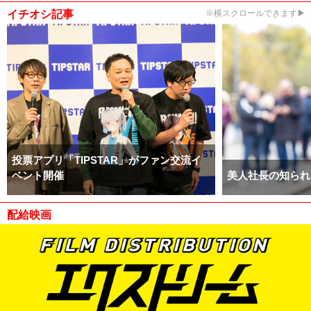
イチオシ記事
※横スクロールできます▶
投票アプリ「TIPSTAR」がファン交流イ
ベント開催
美人社長の知られ
配給映画