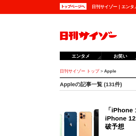
日刊サイゾー｜エンタ
エンタメ
お笑い
日刊サイゾー トップ
>
Apple
Appleの記事一覧 (131件)
「iPho
iPhon
破予想