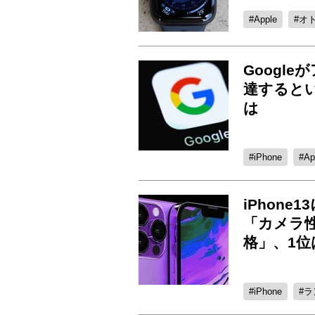
Apple
オ
Googl
達すると
は
iPhone
Ap
iPhon
「カメラ
格」、1位
iPhone
ラ