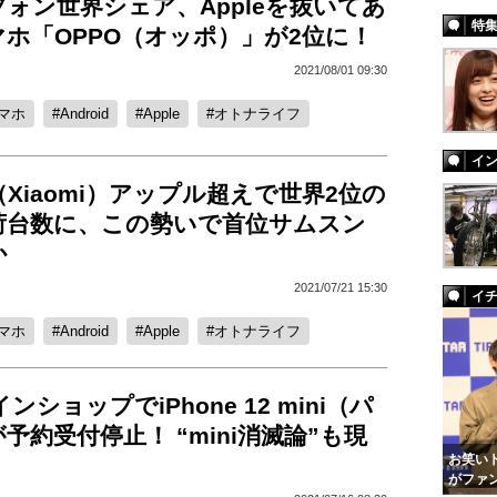
ォン世界シェア、Appleを抜いてあ
特
ホ「OPPO（オッポ）」が2位に！
2021/08/01 09:30
マホ
Android
Apple
オトナライフ
イ
Xiaomi）アップル超えで世界2位の
荷台数に、この勢いで首位サムスン
か
2021/07/21 15:30
イ
マホ
Android
Apple
オトナライフ
ンショップでiPhone 12 mini（パ
予約受付停止！ “mini消滅論”も現
お笑いト
がファ