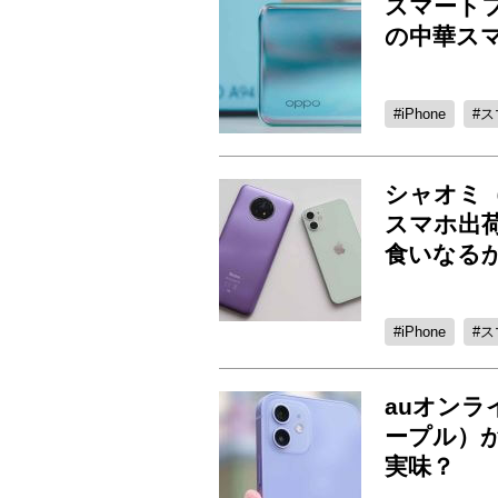
スマートフ
の中華スマ
iPhone
ス
シャオミ（
スマホ出
食いなる
iPhone
ス
auオンライ
ープル）が
実味？