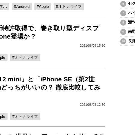
セ
マホ
Android
Apple
オトナライフ
ハ
瀧
新特許取得で、巻き取り型ディスプ
南
hone登場か？
長
2021/08/09 15:30
ple
オトナライフ
 12 mini」と「iPhone SE（第2世
局どっちがいいの？ 徹底比較してみ
2021/08/08 12:30
ple
オトナライフ