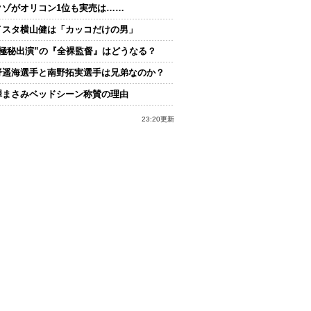
クゾがオリコン1位も実売は……
イスタ横山健は「カッコだけの男」
“極秘出演”の『全裸監督』はどうなる？
野遥海選手と南野拓実選手は兄弟なのか？
澤まさみベッドシーン称賛の理由
23:20更新