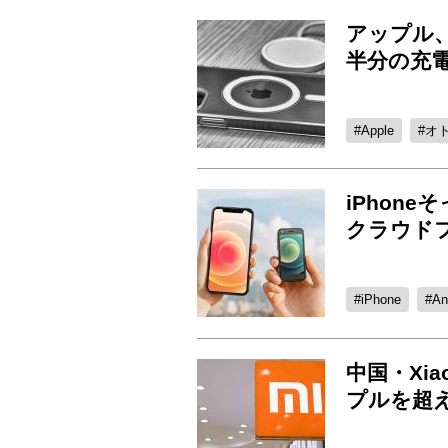
アップル
半分の充
Apple
オ
iPhon
クラウドフ
iPhone
An
中国・Xi
プルを超