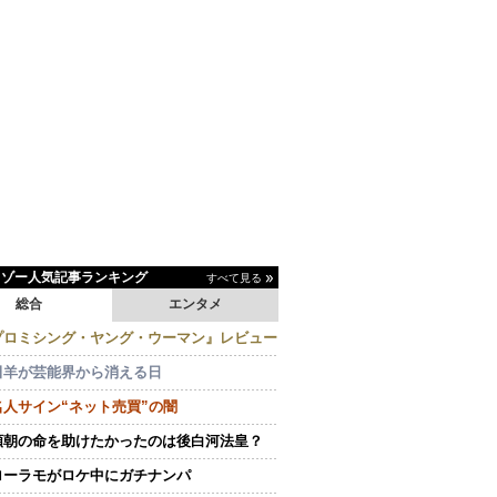
イゾー人気記事ランキング
すべて見る
総合
エンタメ
プロミシング・ヤング・ウーマン』レビュー
田羊が芸能界から消える日
名人サイン“ネット売買”の闇
頼朝の命を助けたかったのは後白河法皇？
ローラモがロケ中にガチナンパ