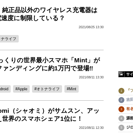
、純正品以外のワイヤレス充電器は
電速度に制限している？
2021/08/25 13:30
トナライフ
eそっくりの世界最小スマホ「Mint」が
ァンディングに約1万円で登場‼︎
サ
2021/08/11 13:30
droid
Apple
オトナライフ
Mint
『
吉
有
aomi（シャオミ）がサムスン、アッ
え世界のスマホシェア1位に！
源
ジ
2021/08/11 12:30