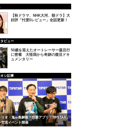
集
【秋ドラマ、NHK大河、朝ドラ】大
好評「忖度0レビュー」全話更新！
ンタビュー
50歳を迎えたオートレーサー森且行
に密着 大怪我から奇跡の復活ドキ
ュメンタリー
チオシ記事
リオ・鬼ヶ島解散？投票アプリ「TIPSTAR」
ン交流イベント開催