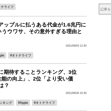
トナライフ
eがアップルに払うある代金が1.6兆円に
いうウワサ、その意外すぎる理由と
2021/09/03 12:30
ple
オトナライフ
e13に期待することランキング、3位
性能の向上」、2位「より安い価
は？
2021/08/26 10:30
ンキング
Apple
オトナライフ