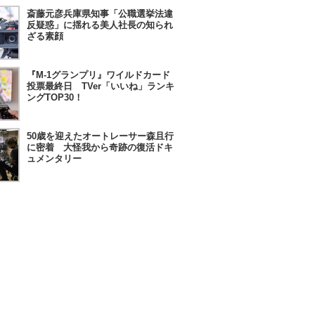
斎藤元彦兵庫県知事「公職選挙法違
反疑惑」に揺れる美人社長の知られ
ざる素顔
『M-1グランプリ』ワイルドカード
投票最終日 TVer「いいね」ランキ
ングTOP30！
50歳を迎えたオートレーサー森且行
に密着 大怪我から奇跡の復活ドキ
ュメンタリー