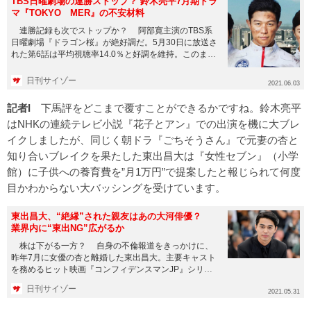
TBS日曜劇場の連勝ストップ？ 鈴木亮平7月期ドラ
マ『TOKYO MER』の不安材料
連勝記録も次でストップか？ 阿部寛主演のTBS系
日曜劇場『ドラゴン桜』が絶好調だ。5月30日に放送さ
れた第6話は平均視聴率14.0％と好調を維持。このまま
いけば、1...
日刊サイゾー
2021.06.03
記者I
下馬評をどこまで覆すことができるかですね。鈴木亮平
はNHKの連続テレビ小説『花子とアン』での出演を機に大ブレ
イクしましたが、同じく朝ドラ『ごちそうさん』で元妻の杏と
知り合いブレイクを果たした東出昌大は『女性セブン』（小学
館）に子供への養育費を”月1万円”で提案したと報じられて何度
目かわからない大バッシングを受けています。
東出昌大、“絶縁”された親友はあの大河俳優？
業界内に“東出NG”広がるか
株は下がる一方？ 自身の不倫報道をきっかけに、
昨年7月に女優の杏と離婚した東出昌大。主要キャスト
を務めるヒット映画『コンフィデンスマンJP』シリー
ズ最新作の撮影にも...
日刊サイゾー
2021.05.31