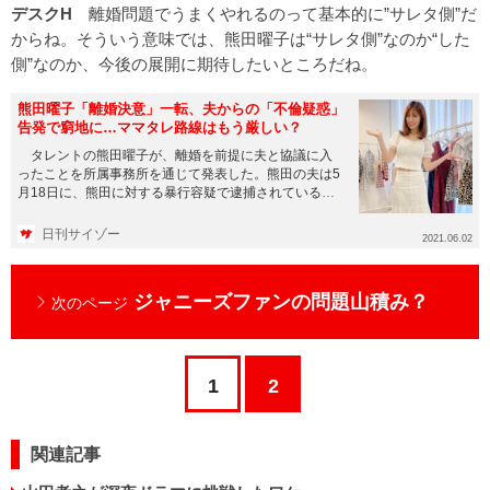
デスクH
離婚問題でうまくやれるのって基本的に”サレタ側”だ
からね。そういう意味では、熊田曜子は“サレタ側”なのか“した
側”なのか、今後の展開に期待したいところだね。
熊田曜子「離婚決意」一転、夫からの「不倫疑惑」
告発で窮地に…ママタレ路線はもう厳しい？
タレントの熊田曜子が、離婚を前提に夫と協議に入
ったことを所属事務所を通じて発表した。熊田の夫は5
月18日に、熊田に対する暴行容疑で逮捕されている。
熊田は「夫からの暴力...
日刊サイゾー
2021.06.02
ジャニーズファンの問題山積み？
次のページ
1
2
関連記事