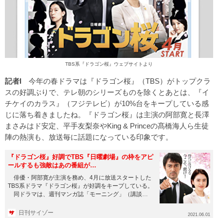
TBS系『
ドラゴン桜
』ウェブサイトより
記者I
今年の春ドラマは『ドラゴン桜』（TBS）がトップクラ
スの好調ぶりで、テレ朝のシリーズものを除くとあとは、『イ
チケイのカラス』（フジテレビ）が10%台をキープしている感
じに落ち着きましたね。『ドラゴン桜』は主演の阿部寛と長澤
まさみはド安定、平手友梨奈やKing & Princeの髙橋海人ら生徒
陣の熱演も、放送毎に話題になっている印象です。
『ドラゴン桜』好調でTBS『日曜劇場』の枠をアピ
ールするも強敵はあの番組が…
俳優・阿部寛が主演を務め、4月に放送スタートした
TBS系ドラマ『ドラゴン桜』が好調をキープしている。
同ドラマは、週刊マンガ誌「モーニング」（講談
社）で連載していた...
日刊サイゾー
2021.06.01