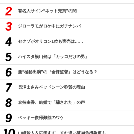
有名人サイン“ネット売買”の闇
ジローラモがロケ中にガチナンパ
セクゾがオリコン1位も実売は……
ハイスタ横山健は「カッコだけの男」
瀧“極秘出演”の『全裸監督』はどうなる？
長澤まさみベッドシーン称賛の理由
倉持由香、結婚で「騙された」の声
ベッキー復帰難航のワケ
山崎賢人＆広瀬すず、すれ違い破局危機報道も…