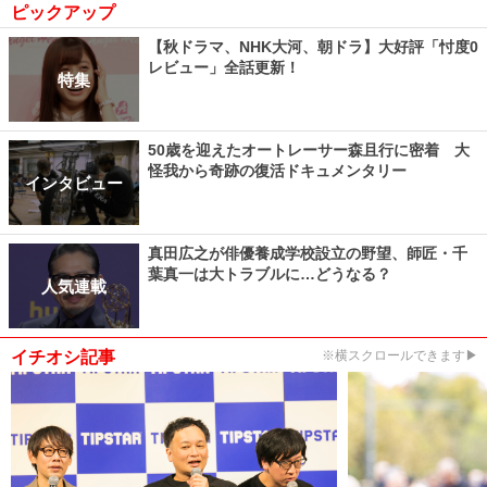
ピックアップ
【秋ドラマ、NHK大河、朝ドラ】大好評「忖度0
レビュー」全話更新！
特集
50歳を迎えたオートレーサー森且行に密着 大
怪我から奇跡の復活ドキュメンタリー
インタビュー
真田広之が俳優養成学校設立の野望、師匠・千
葉真一は大トラブルに…どうなる？
人気連載
イチオシ記事
※横スクロールできます▶