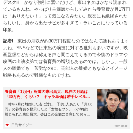
デスクH
かなり強引に繋いだけど、東出ネタはかなり読まれ
ているもんね。やっぱり主婦層からしてみたら養育費が月1万円
は「ありえない！」って気になるみたい。親友にも絶縁された
らしいし、身から出たサビが多すぎてエラいことになっている
印象。
記者I
東出の月収が約30万円程度なのではなんて話もあります
よね。SNSなどでは東出の演技に対する批判も多いですが、映
画監督などからは称える声も聞こえてくるので今後のドラマや
映画の出演次第では養育費の増額もあるのでは。しかし、一般
人の離婚でも一苦労なのに、芸能人の離婚ともなるとイメージ
戦略もあるので難儀なものですね。
養育費「1万円」報道の東出昌大、現在の月給は
「30万円」くらい？ ギャラ単価は若手レベルに
激減か
昨年7月に離婚した杏に対し、子供1人あたり「月1万
円」の養育費を提示したと『女性セブン』（小学館）
報じられた東出昌大。杏はこの金額に合意しておら
ず、養育費はまだ支払わ...
日刊サイゾー
2021.06.03