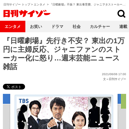
日刊サイゾー トップ
>
エンタメ
>
『日曜劇場』不振？ 東出養育費、ジャニヲタストーカー…週
日刊サイゾー
エンタメ
お笑い
ドラマ
社会
カルチャー
連載
『日曜劇場』先行き不安？ 東出の1万
円に主婦反応、ジャニファンのスト
ーカー化に怒り…週末芸能ニュース
雑話
2021/06/06 17:00
文＝
日刊サイゾー