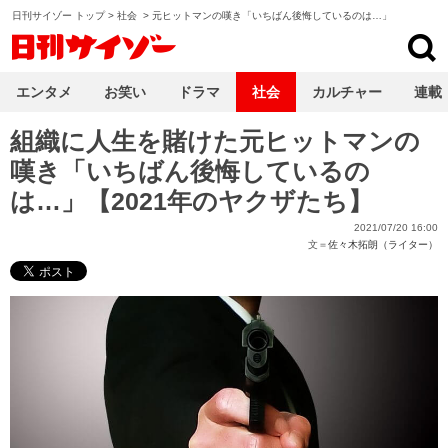
日刊サイゾー トップ
>
社会
>
元ヒットマンの嘆き「いちばん後悔しているのは…」
日刊サイゾー
エンタメ
お笑い
ドラマ
社会
カルチャー
連載
組織に人生を賭けた元ヒットマンの
嘆き「いちばん後悔しているの
は…」【2021年のヤクザたち】
2021/07/20 16:00
文＝
佐々木拓朗（ライター）