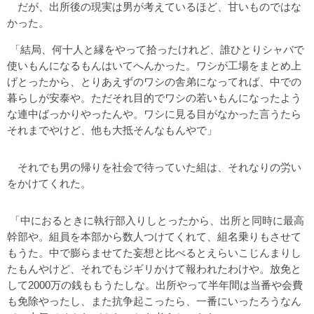
だが、出所後の現実は男が考えているほど、甘いものではな
かった。
「結局、何十人と縁をやって拾ったけれど、誰ひとりシャバで
使いもんになるもんはいてへんかった。ワシが工場をまとめ上
げとったから、とりあえずのワシの舎弟になってれば、中での
暮らしが安泰や。ただそれ目的でワシの若いもんになったよう
な連中ばっかりやったんや。ワシに見る目がなかった言うたら
それまでやけど、他も大抵そんなもんやで」
それでも男の帰りを社会で待っていた組は、それなりの労い
をかけてくれた。
「中におるときに執行部入りしとったから、出所と同時に最高
幹部や。組員を本部から数人つけてくれて、組名乗りもさせて
もうた。中で膨らませてた妄想と比べるとえらいこじんまりし
たもんやけど、それでもジギリかけて報われたわけや。放免と
して2000万の銭ももうたしな。出所やって半年間は当番や会費
も免除やったし、また抗争起こったら、一番にいったろうなん