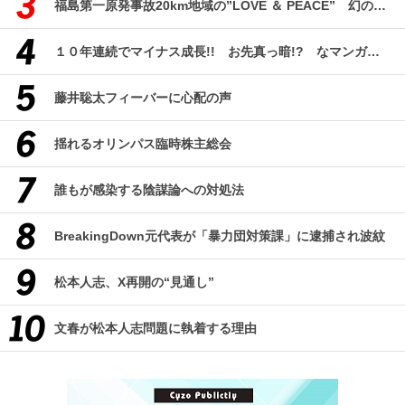
福島第一原発事故20km地域の”LOVE ＆ PEACE” 幻のコミューン「獏原人村」の現在
１０年連続でマイナス成長!! お先真っ暗!? なマンガ産業研究
藤井聡太フィーバーに心配の声
揺れるオリンパス臨時株主総会
誰もが感染する陰謀論への対処法
BreakingDown元代表が「暴力団対策課」に逮捕され波紋
松本人志、X再開の“見通し”
文春が松本人志問題に執着する理由