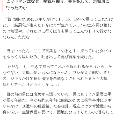
ヒットマンはなぜ、拳銃を握り、罪を犯して、刑務所に
行ったのか
「昔は組のためにジギリかけても、15、16年で帰ってこれたけ
ど、（厳罰化が進んだ）今はまず生きてシャバの土を再び踏む
のは無理や。それだけに行くほうも帰ってこんつもりで行かな
ならん。ただな……」
男はいったん、ここで言葉を止めると手に持っていたタバコ
をゆっくり吸い込み、吐き出して再び言葉を続けた。
「ただな、もし生きて帰ってこれたら報われるか言うたら、そ
うやない。大概、使いもんにならへん。ワシがええ例や。周り
の、ジギリかけて長期服役を余儀なくさせられた者らも大抵、
似たり寄ったりとちゃうか……」
目の前の男には哀愁すら漂っている。男はもうじき還暦に手
が届く年齢だ。今から約20年前に組織のために抗争事件にジギ
リをかけ、10数年の服役後、社会復帰。現在はヤクザ渡世から
身を洗い、生活保護を受けて、団地にひっそりと1人で暮らして