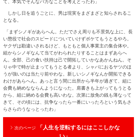
て、本気でそんなバカなことを考えとったわ」
しかし日を追うごとに、男は現実をまざまざと知らされるこ
となる。
「まずシノギがあらへん。ただでさえ周りも不景気な上に、長
い懲役で社会のスピードについていけずボケてもうとるやろ。
ヤクザは勘違いされるけど、もともと個人事業主の集合体や。
組からシノギなんて当てがわられたりすることはまずあらへ
ん。全部、己の食い扶持は己で開拓していかなあかんねん。そ
りゃ中で時が止まってもうとる者より、シャバにおるヤツのほ
うが強いのは当たり前やわな。新しいシノギなんか開拓できる
わけがあらへん。あっと言う間に出所から半年が過ぎて、組に
会費も納めなならんようになった。肩書きも上がってもうとる
から、組に納める会費も高いわな。次第に放免の銭も薄なって
きて、その頃には、抗争なったら一番にいったろという気もさ
らさらのうなっとったわ」
「人生を逆転するにはここしかな
次のページ
い」