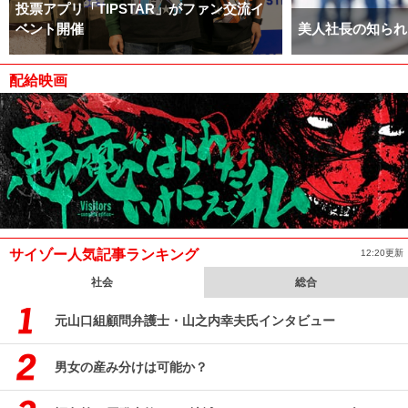
投票アプリ「TIPSTAR」がファン交流イ
ベント開催
美人社長の知られ
配給映画
サイゾー人気記事ランキング
12:20更新
社会
総合
元山口組顧問弁護士・山之内幸夫氏インタビュー
男女の産み分けは可能か？