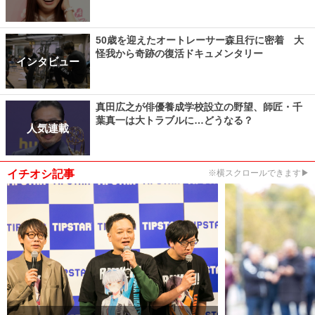
50歳を迎えたオートレーサー森且行に密着 大
怪我から奇跡の復活ドキュメンタリー
インタビュー
真田広之が俳優養成学校設立の野望、師匠・千
葉真一は大トラブルに…どうなる？
人気連載
イチオシ記事
※横スクロールできます▶