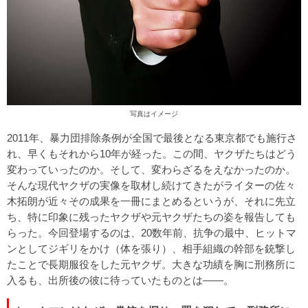
写真はイメージ
2011年、暴力団排除条例が全国で最後となる東京都でも施行さ
れ、早くもそれから10年が経った。この間、ヤクザたちはどう
変わっていったのか。そして、変わらざるをえなかったのか。
そんな現代ヤクザの実像を取材し続けてきたがライターの佐々
木拓朗が近々その成果を一冊にまとめるというが、それに先立
ち、特に印象に残ったヤクザや元ヤクザたちの姿を報告しても
らった。今回登場するのは、20数年前、抗争の最中、ヒットマ
ンとしてジギリをかけ（体を張り）、相手組織の幹部を銃撃し
たことで長期服役をした元ヤクザ。大きな功績を胸に刑務所に
入るも、出所後の彼に待っていたものとは――。