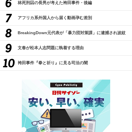
林死刑囚の長男が考えた袴田事件・後編
アフリカ系外国人から届く動画孕む差別
BreakingDown元代表が「暴力団対策課」に逮捕され波紋
文春が松本人志問題に執着する理由
袴田事件『拳と祈り』に見る司法の闇