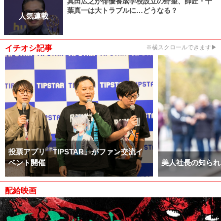
真田広之が俳優養成学校設立の野望、師匠・千
葉真一は大トラブルに…どうなる？
人気連載
イチオシ記事
※横スクロールできます▶
投票アプリ「TIPSTAR」がファン交流イ
ベント開催
美人社長の知られ
配給映画