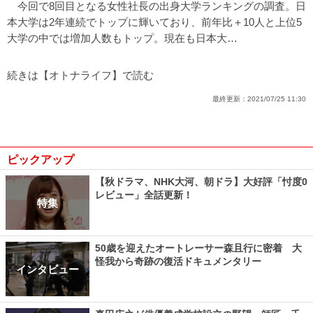
今回で8回目となる女性社長の出身大学ランキングの調査。日
本大学は2年連続でトップに輝いており、前年比＋10人と上位5
大学の中では増加人数もトップ。現在も日本大…
続きは【オトナライフ】で読む
最終更新：
2021/07/25 11:30
ピックアップ
【秋ドラマ、NHK大河、朝ドラ】大好評「忖度0
レビュー」全話更新！
特集
50歳を迎えたオートレーサー森且行に密着 大
怪我から奇跡の復活ドキュメンタリー
インタビュー