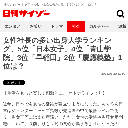
日刊サイゾー トップ
>
社会
>
女性社長の出身大学ランキング、1位は？
日刊サイゾー
エンタメ
お笑い
ドラマ
社会
カルチャー
連載
女性社長の多い出身大学ランキン
グ、5位「日本女子」4位「青山学
院」3位「早稲田」2位「慶應義塾」1
位は？
2021/07/25 11:30
【
生活をもっと楽しく刺激的に。 オトナライフ
より】
近年、日本でも女性の活躍が目立つようになった。もちろん日
本はジェンダーギャップ指数が先進国の中で最低レベルであ
り、男女平等にはまだ程遠い。ただ、女性の活躍や男尊女卑問
題について、以前よりも世間の関心が集まるようになったの