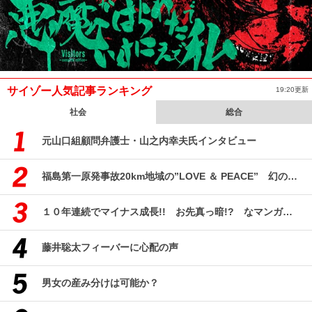
サイゾー人気記事ランキング
19:20更新
社会
総合
元山口組顧問弁護士・山之内幸夫氏インタビュー
福島第一原発事故20km地域の”LOVE ＆ PEACE” 幻のコミューン「獏原人村」の現在
１０年連続でマイナス成長!! お先真っ暗!? なマンガ産業研究
藤井聡太フィーバーに心配の声
男女の産み分けは可能か？