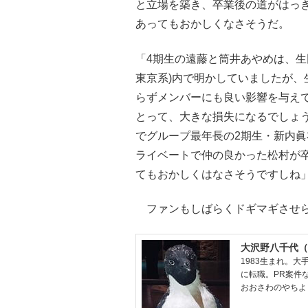
と立場を築き、卒業後の道がはっき
あってもおかしくなさそうだ。
「4期生の遠藤と筒井あやめは、生
東京系)内で明かしていましたが
らずメンバーにも良い影響を与えて
とって、大きな損失になるでしょう
でグループ最年長の2期生・新内
ライベートで仲の良かった松村が
てもおかしくはなさそうですしね」
ファンもしばらくドギマギさせ
大沢野八千代（
1983生まれ。
に転職。PR案件な
おおさわのやちよ