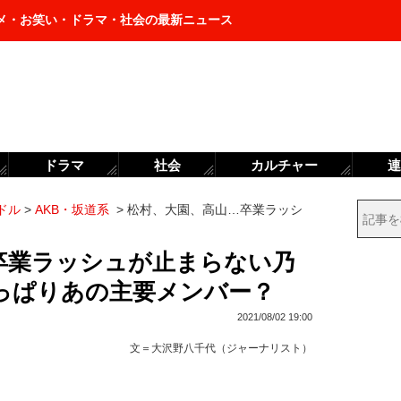
メ・お笑い・ドラマ・社会の最新ニュース
ドラマ
社会
カルチャー
連
ドル
>
AKB・坂道系
>
松村、大園、高山…卒業ラッシ
卒業ラッシュが止まらない乃
やっぱりあの主要メンバー？
2021/08/02 19:00
文＝
大沢野八千代（ジャーナリスト）