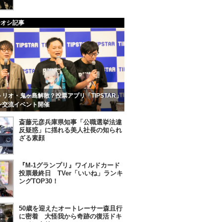
チオシ記事
リオ・鬼ヶ島解散？投票アプリ「TIPSTAR」
ン交流イベント開催
斎藤元彦兵庫県知事「公職選挙法違
反疑惑」に揺れる美人社長の知られ
ざる素顔
『M-1グランプリ』ワイルドカード
投票最終日 TVer「いいね」ランキ
ングTOP30！
50歳を迎えたオートレーサー森且行
に密着 大怪我から奇跡の復活ドキ