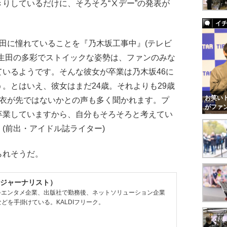
りしているだけに、そろそろ“Ⅹデー”の発表が
イ
田に憧れていることを『乃木坂工事中』(テレビ
、生田の多彩でストイックな姿勢は、ファンのみな
いるようです。そんな彼女が卒業は乃木坂46に
。とはいえ、彼女はまだ24歳。それよりも29歳
お笑いト
眞衣が先ではないかとの声も多く聞かれます。プ
がファ
卒業していますから、自分もそろそろと考えてい
(前出・アイドル誌ライター)
られそうだ。
ジャーナリスト）
大手エンタメ企業、出版社で勤務後、ネットソリューション企業
どを手掛けている。KALDIフリーク。