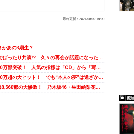
最終更新：
2021/08/02 19:00
まさかあの3期生？
乃木坂46と“元乃木坂46”がテレビでばったり共演!? 久々の再会が話題になった芸能人たち
乃木坂46・生田絵梨花の写真集が30万部突破！ 人気の指標は「CD」から「写真集」にシフトか
乃木坂46・生田絵梨花の写真集が30万超の大ヒット！ でも“本人の夢”は遠ざかるばかり？
橋本環奈写真集“悪徳商法”でも初週8,560部の大惨敗！ 乃木坂46・生田絵梨花に遠く及ばず……
配