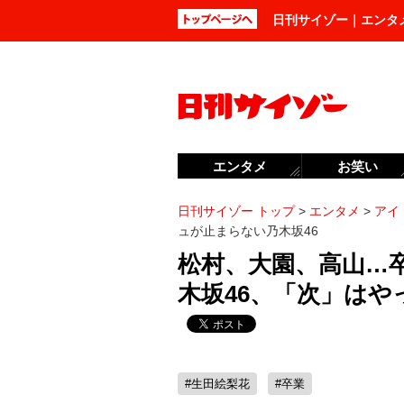
日刊サイゾー｜エンタ
エンタメ
お笑い
日刊サイゾー トップ
>
エンタメ
>
アイ
ュが止まらない乃木坂46
松村、大園、高山…
木坂46、「次」は
#生田絵梨花
#卒業