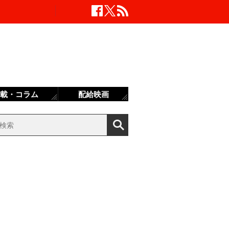
載・コラム
配給映画