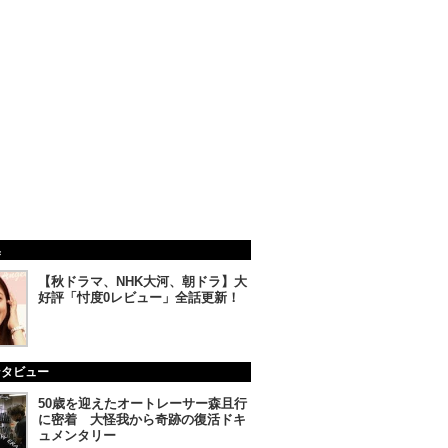
集
【秋ドラマ、NHK大河、朝ドラ】大
好評「忖度0レビュー」全話更新！
ンタビュー
50歳を迎えたオートレーサー森且行
に密着 大怪我から奇跡の復活ドキ
ュメンタリー