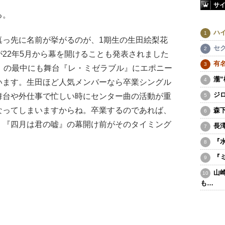
サ
る。
ハ
真っ先に名前が挙がるのが、1期生の生田絵梨花
セ
22年5月から幕を開けることも発表されました
有
』の最中にも舞台『レ・ミゼラブル』にエポニー
瀧
います。生田ほど人気メンバーなら卒業シングル
ジ
舞台や外仕事で忙しい時にセンター曲の活動が重
なってしまいますからね。卒業するのであれば、
森
、『四月は君の嘘』の幕開け前がそのタイミング
長
『
『
山
も…