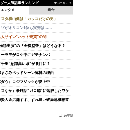
イゾー人気記事ランキング
すべて見る
エンタメ
総合
イスタ横山健は「カッコだけの男」
クゾがオリコン1位も実売は……
名人サイン“ネット売買”の闇
“極秘出演”の『全裸監督』はどうなる？
ローラモがロケ中にガチナンパ
下千里“意識高い系”が裏目に？
澤まさみベッドシーン称賛の理由
水ダウ』コジマジックが炎上中
ミスなか』最終話“ガロ編”に落胆したワケ
崎賢人＆広瀬すず、すれ違い破局危機報道
17:20更新