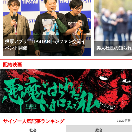
投票アプリ「TIPSTAR」がファン交流イ
ベント開催
美人社長の知られ
配給映画
サイゾー人気記事ランキング
21:20更新
社会
総合