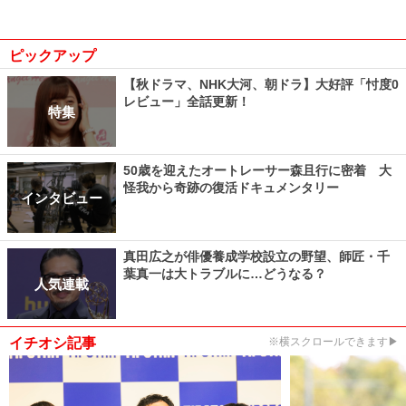
ピックアップ
【秋ドラマ、NHK大河、朝ドラ】大好評「忖度0
レビュー」全話更新！
特集
50歳を迎えたオートレーサー森且行に密着 大
怪我から奇跡の復活ドキュメンタリー
インタビュー
真田広之が俳優養成学校設立の野望、師匠・千
葉真一は大トラブルに…どうなる？
人気連載
イチオシ記事
※横スクロールできます▶