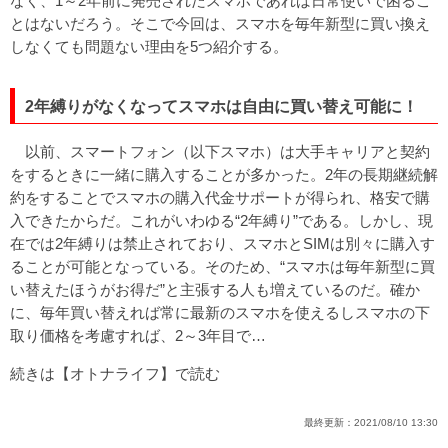
なく、1～2年前に発売されたスマホであれば日常使いで困るこ
とはないだろう。そこで今回は、スマホを毎年新型に買い換え
しなくても問題ない理由を5つ紹介する。
2年縛りがなくなってスマホは自由に買い替え可能に！
以前、スマートフォン（以下スマホ）は大手キャリアと契約
をするときに一緒に購入することが多かった。2年の長期継続解
約をすることでスマホの購入代金サポートが得られ、格安で購
入できたからだ。これがいわゆる“2年縛り”である。しかし、現
在では2年縛りは禁止されており、スマホとSIMは別々に購入す
ることが可能となっている。そのため、“スマホは毎年新型に買
い替えたほうがお得だ”と主張する人も増えているのだ。確か
に、毎年買い替えれば常に最新のスマホを使えるしスマホの下
取り価格を考慮すれば、2～3年目で…
続きは【オトナライフ】で読む
最終更新：
2021/08/10 13:30