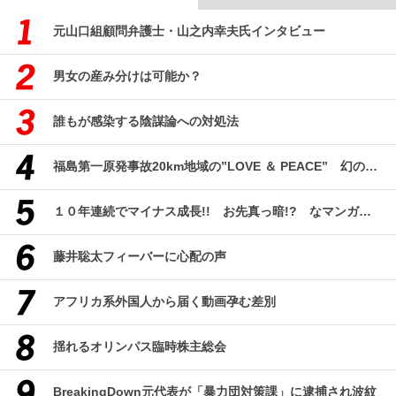
元山口組顧問弁護士・山之内幸夫氏インタビュー
男女の産み分けは可能か？
誰もが感染する陰謀論への対処法
福島第一原発事故20km地域の”LOVE ＆ PEACE” 幻のコミューン「獏原人村」の現在
１０年連続でマイナス成長!! お先真っ暗!? なマンガ産業研究
藤井聡太フィーバーに心配の声
アフリカ系外国人から届く動画孕む差別
揺れるオリンパス臨時株主総会
BreakingDown元代表が「暴力団対策課」に逮捕され波紋