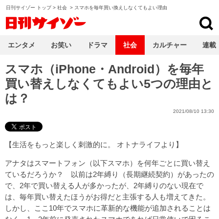
日刊サイゾー トップ
>
社会
>
スマホを毎年買い換えしなくてもよい理由
日刊サイゾー
エンタメ
お笑い
ドラマ
社会
カルチャー
連載
スマホ（iPhone・Android）を毎年
買い替えしなくてもよい5つの理由と
は？
2021/08/10 13:30
【
生活をもっと楽しく刺激的に。 オトナライフ
より】
アナタはスマートフォン（以下スマホ）を何年ごとに買い替え
ているだろうか？ 以前は2年縛り（長期継続契約）があったの
で、2年で買い替える人が多かったが、2年縛りのない現在で
は、毎年買い替えたほうがお得だと主張する人も増えてきた。
しかし、ここ10年でスマホに革新的な機能が追加されることは