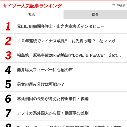
サイゾー人気記事ランキング
21:20更新
社会
総合
元山口組顧問弁護士・山之内幸夫氏インタビュー
１０年連続でマイナス成長!! お先真っ暗!? なマンガ産業研究
福島第一原発事故20km地域の”LOVE ＆ PEACE” 幻のコミューン「獏原人村」の現在
藤井聡太フィーバーに心配の声
男女の産み分けは可能か？
林死刑囚の長男が考えた袴田事件・後編
アフリカ系外国人から届く動画孕む差別