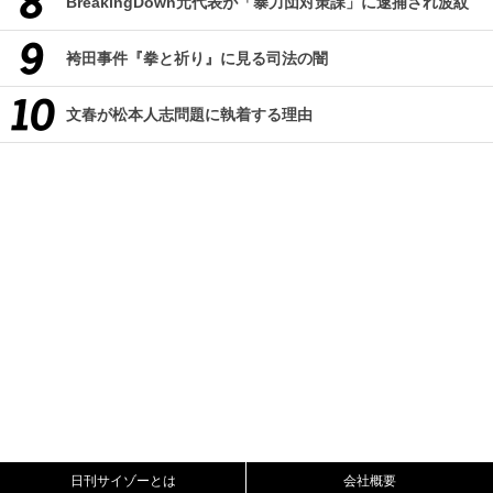
BreakingDown元代表が「暴力団対策課」に逮捕され波紋
袴田事件『拳と祈り』に見る司法の闇
文春が松本人志問題に執着する理由
日刊サイゾーとは
会社概要