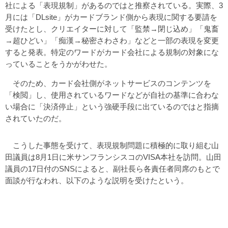
社による「表現規制」があるのではと推察されている。実際、3
月には「DLsite」がカードブランド側から表現に関する要請を
受けたとし、クリエイターに対して「監禁→閉じ込め」「鬼畜
→超ひどい」「痴漢→秘密さわさわ」などと一部の表現を変更
すると発表。特定のワードがカード会社による規制の対象にな
っていることをうかがわせた。
そのため、カード会社側がネットサービスのコンテンツを
「検閲」し、使用されているワードなどが自社の基準に合わな
い場合に「決済停止」という強硬手段に出ているのではと指摘
されていたのだ。
こうした事態を受けて、表現規制問題に積極的に取り組む山
田議員は8月1日に米サンフランシスコのVISA本社を訪問。山田
議員の17日付のSNSによると、副社長ら各責任者同席のもとで
面談が行なわれ、以下のような説明を受けたという。