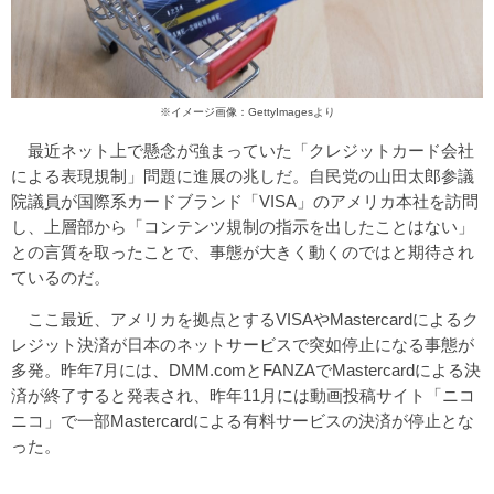
※イメージ画像：GettyImagesより
最近ネット上で懸念が強まっていた「クレジットカード会社
による表現規制」問題に進展の兆しだ。自民党の山田太郎参議
院議員が国際系カードブランド「VISA」のアメリカ本社を訪問
し、上層部から「コンテンツ規制の指示を出したことはない」
との言質を取ったことで、事態が大きく動くのではと期待され
ているのだ。
ここ最近、アメリカを拠点とするVISAやMastercardによるク
レジット決済が日本のネットサービスで突如停止になる事態が
多発。昨年7月には、DMM.comとFANZAでMastercardによる決
済が終了すると発表され、昨年11月には動画投稿サイト「ニコ
ニコ」で一部Mastercardによる有料サービスの決済が停止とな
った。