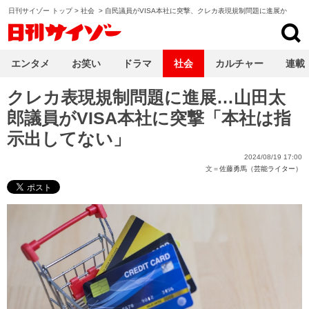
日刊サイゾー トップ
>
社会
>
自民議員がVISA本社に突撃、クレカ表現規制問題に進展か
日刊サイゾー
エンタメ
お笑い
ドラマ
社会
カルチャー
連載
クレカ表現規制問題に進展…山田太
郎議員がVISA本社に突撃「本社は指
示出してない」
2024/08/19 17:00
文＝
佐藤勇馬（芸能ライター）