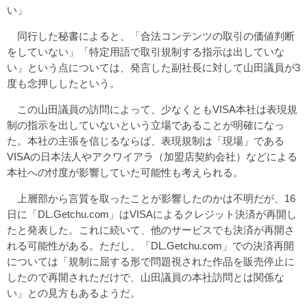
い」
同行した秘書によると、「合法コンテンツの取引の価値判断
をしていない」「特定用語で取引規制する指示は出していな
い」という点については、発言した副社長に対して山田議員が3
度も念押ししたという。
この山田議員の訪問によって、少なくともVISA本社は表現規
制の指示を出していないという立場であることが明確になっ
た。本社の主張を信じるならば、表現規制は「現場」である
VISAの日本法人やアクワイアラ（加盟店契約会社）などによる
本社への忖度が影響していた可能性も考えられる。
上層部から言質を取ったことが影響したのかは不明だが、16
日に「DL.Getchu.com」はVISAによるクレジット決済が再開し
たと発表した。これに続いて、他のサービスでも決済が再開さ
れる可能性がある。ただし、「DL.Getchu.com」での決済再開
については「規制に屈する形で問題視された作品を販売停止に
したので再開されただけで、山田議員の本社訪問とは関係な
い」との見方もあるようだ。