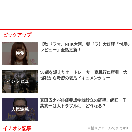
ピックアップ
【秋ドラマ、NHK大河、朝ドラ】大好評「忖度0
レビュー」全話更新！
特集
50歳を迎えたオートレーサー森且行に密着 大
怪我から奇跡の復活ドキュメンタリー
インタビュー
真田広之が俳優養成学校設立の野望、師匠・千
葉真一は大トラブルに…どうなる？
人気連載
イチオシ記事
※横スクロールできます▶