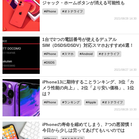
ジャック・ホームボタンが消える可能性も
iPhone
オトナライフ
2021/08/28 14:30
1台で2つの電話番号が使えるデュアル
SIM（DSDS/DSDV）対応スマホおすすめ6選！
iPhone
スマホ
Android
オトナライフ
DSDS
2021/08/27 14:30
iPhone13に期待することランキング、3位「カ
メラ性能の向上」、2位「より安い価格」、1位
は？
iPhone
ランキング
Apple
オトナライフ
2021/08/26 10:30
iPhoneの寿命を縮めてしまう、7つの悪習慣！
今日から少しは労ってあげてもいいのでは
iPhone
オトナライフ