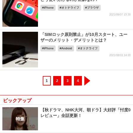
iPhone
オトナライフ
ブラウザ
2021/08/07 15:30
「SIMロック原則禁止」が10月スタート、ユー
ザーのメリット・デメリットとは？
iPhone
Android
オトナライフ
2021/08/03 14:30
1
2
3
4
ピックアップ
【秋ドラマ、NHK大河、朝ドラ】大好評「忖度0
レビュー」全話更新！
特集