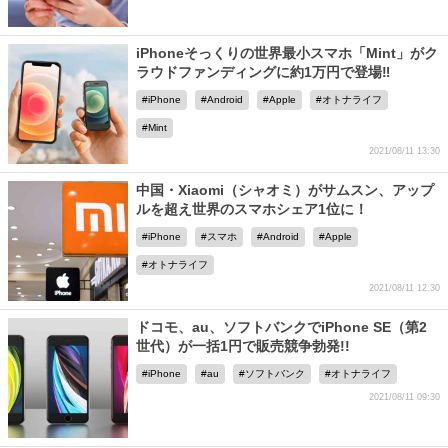
iPhoneそっくりの世界最小スマホ「Mint」がク
ラウドファンディングに約1万円で登場‼︎
iPhone
Android
Apple
オトナライフ
Mint
2021/08/11 13:30
中国・Xiaomi（シャオミ）がサムスン、アップ
ルを超え世界のスマホシェア1位に！
iPhone
スマホ
Android
Apple
オトナライフ
2021/08/11 12:30
ドコモ、au、ソフトバンクでiPhone SE（第2
世代）が一括1円で販売競争勃発!!
iPhone
au
ソフトバンク
オトナライフ
2021/08/11 09:30