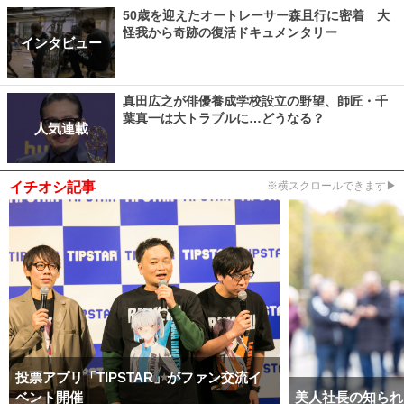
50歳を迎えたオートレーサー森且行に密着 大
怪我から奇跡の復活ドキュメンタリー
インタビュー
真田広之が俳優養成学校設立の野望、師匠・千
葉真一は大トラブルに…どうなる？
人気連載
イチオシ記事
※横スクロールできます▶
投票アプリ「TIPSTAR」がファン交流イ
ベント開催
美人社長の知られ