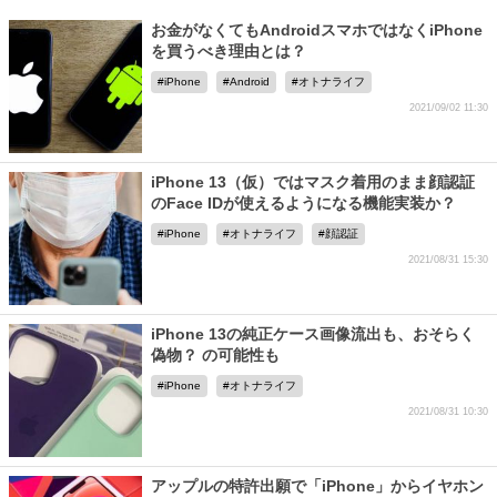
お金がなくてもAndroidスマホではなくiPhone
を買うべき理由とは？
iPhone
Android
オトナライフ
2021/09/02 11:30
iPhone 13（仮）ではマスク着用のまま顔認証
のFace IDが使えるようになる機能実装か？
iPhone
オトナライフ
顔認証
2021/08/31 15:30
iPhone 13の純正ケース画像流出も、おそらく
偽物？ の可能性も
iPhone
オトナライフ
2021/08/31 10:30
アップルの特許出願で「iPhone」からイヤホン