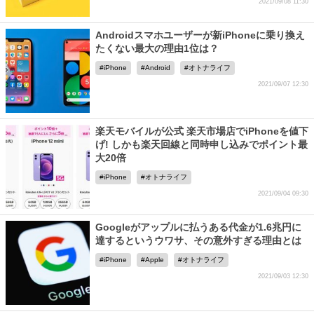
2021/09/08 11:30
Androidスマホユーザーが新iPhoneに乗り換え
たくない最大の理由1位は？
iPhone
Android
オトナライフ
2021/09/07 12:30
楽天モバイルが公式 楽天市場店でiPhoneを値下
げ! しかも楽天回線と同時申し込みでポイント最
大20倍
iPhone
オトナライフ
2021/09/04 09:30
Googleがアップルに払うある代金が1.6兆円に
達するというウワサ、その意外すぎる理由とは
iPhone
Apple
オトナライフ
2021/09/03 12:30