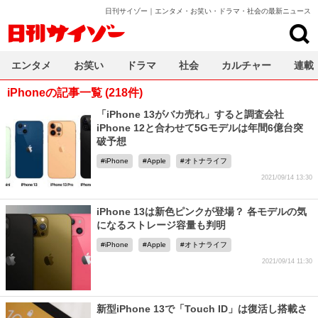
日刊サイゾー｜エンタメ・お笑い・ドラマ・社会の最新ニュース
日刊サイゾー
エンタメ
お笑い
ドラマ
社会
カルチャー
連載
iPhoneの記事一覧 (218件)
「iPhone 13がバカ売れ」すると調査会社
iPhone 12と合わせて5Gモデルは年間6億台突
破予想
iPhone
Apple
オトナライフ
2021/09/14 13:30
iPhone 13は新色ピンクが登場？ 各モデルの気
になるストレージ容量も判明
iPhone
Apple
オトナライフ
2021/09/14 11:30
新型iPhone 13で「Touch ID」は復活し搭載さ