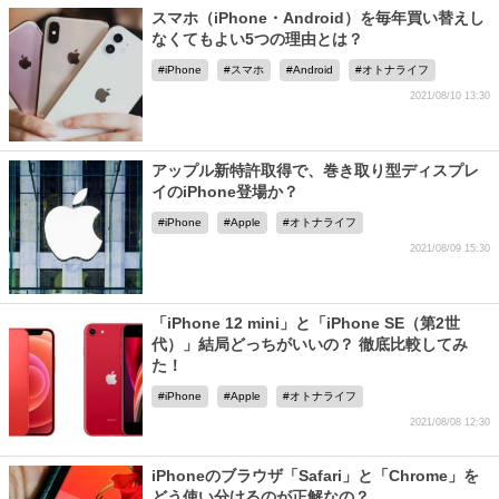
スマホ（iPhone・Android）を毎年買い替えし
なくてもよい5つの理由とは？
iPhone
スマホ
Android
オトナライフ
2021/08/10 13:30
アップル新特許取得で、巻き取り型ディスプレ
イのiPhone登場か？
iPhone
Apple
オトナライフ
2021/08/09 15:30
「iPhone 12 mini」と「iPhone SE（第2世
代）」結局どっちがいいの？ 徹底比較してみ
た！
iPhone
Apple
オトナライフ
2021/08/08 12:30
iPhoneのブラウザ「Safari」と「Chrome」を
どう使い分けるのが正解なの？