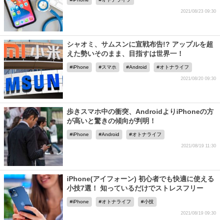
2021/08/23 09:30
シャオミ、サムスンに宣戦布告!? アップルを超
えた勢いそのまま、目指すは世界一！
iPhone
スマホ
Android
オトナライフ
2021/08/20 09:30
歩きスマホ中の衝突、AndroidよりiPhoneの方
が高いと驚きの傾向が判明！
iPhone
Android
オトナライフ
2021/08/19 11:30
iPhone(アイフォーン) 初心者でも快適に使える
小技7選！ 知っているだけでストレスフリー
iPhone
オトナライフ
小技
2021/08/19 09:30