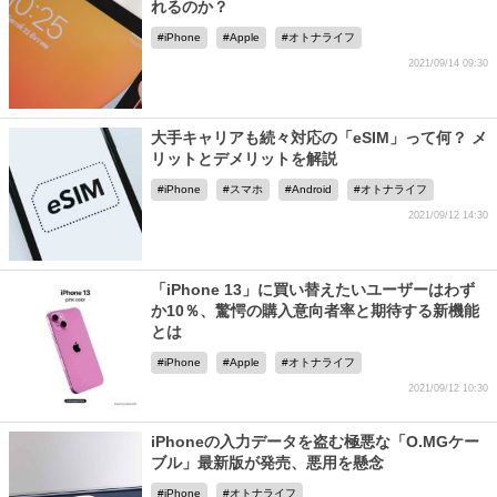
れるのか？
iPhone
Apple
オトナライフ
2021/09/14 09:30
大手キャリアも続々対応の「eSIM」って何？ メ
リットとデメリットを解説
iPhone
スマホ
Android
オトナライフ
2021/09/12 14:30
「iPhone 13」に買い替えたいユーザーはわず
か10％、驚愕の購入意向者率と期待する新機能
とは
iPhone
Apple
オトナライフ
2021/09/12 10:30
iPhoneの入力データを盗む極悪な「O.MGケー
ブル」最新版が発売、悪用を懸念
iPhone
オトナライフ