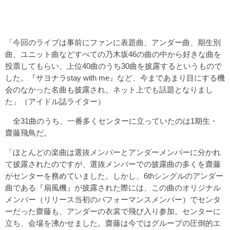
「今回のライブは事前にファンに表題曲、アンダー曲、期生別
曲、ユニット曲などすべての乃木坂46の曲の中から好きな曲を
投票してもらい、上位40曲のうち30曲を披露するというもので
した。『サヨナラstay with me』など、今まであまり目にする機
会のなかった名曲も披露され、ネット上でも話題となりまし
た」（アイドル誌ライター）
全31曲のうち、一番多くセンターに立っていたのは1期生・
齋藤飛鳥だ。
「ほとんどの楽曲は選抜メンバーとアンダーメンバーに分かれ
て披露されたのですが、選抜メンバーでの披露曲の多くを齋藤
がセンターを務めていました。しかし、6thシングルのアンダー
曲である『扇風機』が披露された際には、この曲のオリジナル
メンバー（リリース当初のパフォーマンスメンバー）でセンタ
ーだった齋藤も、アンダーの衣裳で飛び入り参加。センターに
立ち、会場を沸かせました。齋藤は今ではグループの圧倒的エ