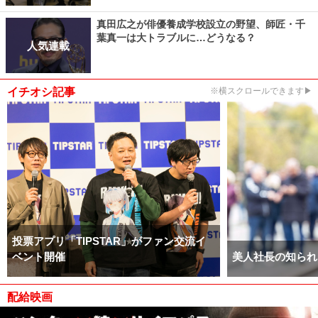
真田広之が俳優養成学校設立の野望、師匠・千
葉真一は大トラブルに…どうなる？
人気連載
イチオシ記事
※横スクロールできます▶
投票アプリ「TIPSTAR」がファン交流イ
ベント開催
美人社長の知られ
配給映画