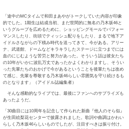
「途中のMCタイムで和田まあやがトークしていた内容が印象
的でした。1期生は結成当初、まだ世間的に無名の乃木坂46と
いうグループを広めるために、ショッピングモールでパフォー
マンスしたり、街頭でティッシュ配りをしたり、まるで地下ア
イドルさながらの下積み時代を送ってきて、今がある。アリー
ナ、武道館、ドームなどキラキラしたステージに立つまでには
血のにじむような苦労と努力があった。そういう話は彼女たち
の10年がいかに波乱万丈であったかよくわかりますし、そうい
った先輩たちのおかげで今があるということを後輩たちは改め
て感じ、先輩を尊敬する乃木坂46らしい雰囲気を守り続けるも
のとなります」（アイドル誌編集者）
そんな感動的なライブでは、最後にファンへのサプライズも
あったようだ。
「30曲目には10周年を記念して作られた新曲『他人のそら似』
が生田絵梨花センターで披露されました。歌詞や曲調はかわい
らしく乃木坂46らしいものでしたが、注目すべきは振り付け。