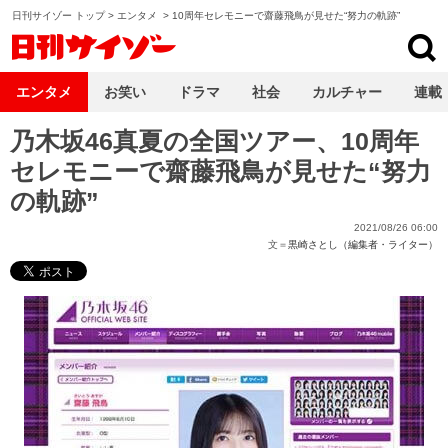
日刊サイゾー トップ
>
エンタメ
>
10周年セレモニーで齋藤飛鳥が見せた“努力の軌跡”
日刊サイゾー
エンタメ
お笑い
ドラマ
社会
カルチャー
連載
乃木坂46真夏の全国ツアー、10周年
セレモニーで齋藤飛鳥が見せた“努力
の軌跡”
2021/08/26 06:00
文＝
黒崎さとし（編集者・ライター）