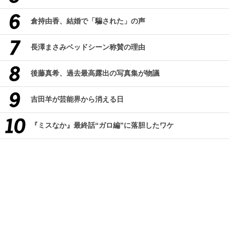
倉持由香、結婚で「騙された」の声
長澤まさみベッドシーン称賛の理由
後藤真希、過去最高露出の写真集が物議
吉田羊が芸能界から消える日
『ミスなか』最終話“ガロ編”に落胆したワケ