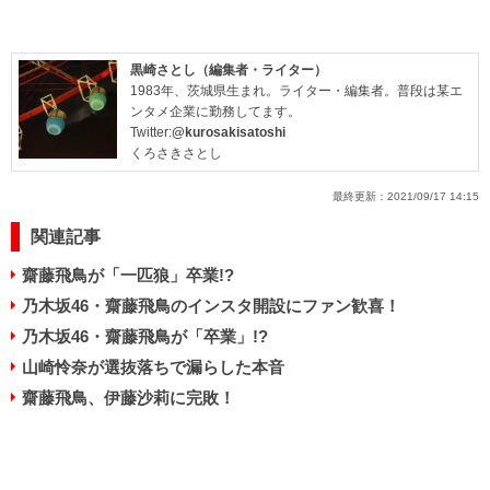
黒崎さとし（編集者・ライター）
1983年、茨城県生まれ。ライター・編集者。普段は某エ
ンタメ企業に勤務してます。
Twitter:
@kurosakisatoshi
くろさきさとし
最終更新：
2021/09/17 14:15
関連記事
齋藤飛鳥が「一匹狼」卒業!?
乃木坂46・齋藤飛鳥のインスタ開設にファン歓喜！
乃木坂46・齋藤飛鳥が「卒業」!?
山崎怜奈が選抜落ちで漏らした本音
齋藤飛鳥、伊藤沙莉に完敗！