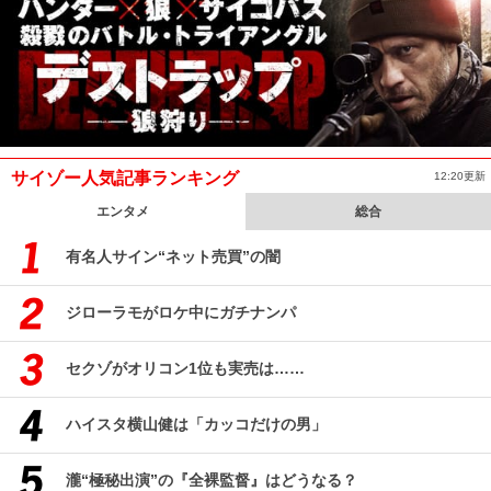
サイゾー人気記事ランキング
12:20更新
エンタメ
総合
有名人サイン“ネット売買”の闇
ジローラモがロケ中にガチナンパ
セクゾがオリコン1位も実売は……
ハイスタ横山健は「カッコだけの男」
瀧“極秘出演”の『全裸監督』はどうなる？