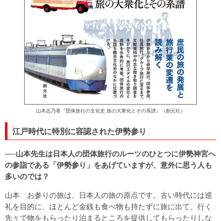
山本志乃著『団体旅行の文化史 旅の大衆化とその系譜』（創元社）
江戸時代に特別に容認された伊勢参り
──山本先生は日本人の団体旅行のルーツのひとつに伊勢神宮へ
の参詣である「伊勢参り」をあげていますが、意外に思う人も
多いのでは？
山本 お参りの旅は、日本人の旅の原点です。古い時代には巡
礼を目的に、ほとんど金銭も食べ物も持たずに旅に出て、行く
先々で物をもらったり泊まるところを提供してもらったりしな