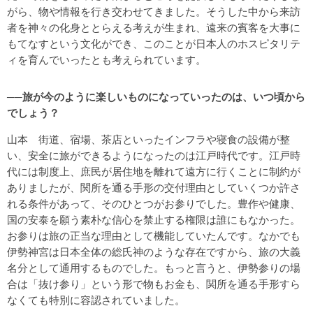
がら、物や情報を行き交わせてきました。そうした中から来訪
者を神々の化身ととらえる考えが生まれ、遠来の賓客を大事に
もてなすという文化ができ、このことが日本人のホスピタリテ
ィを育んでいったとも考えられています。
──旅が今のように楽しいものになっていったのは、いつ頃から
でしょう？
山本 街道、宿場、茶店といったインフラや寝食の設備が整
い、安全に旅ができるようになったのは江戸時代です。江戸時
代には制度上、庶民が居住地を離れて遠方に行くことに制約が
ありましたが、関所を通る手形の交付理由としていくつか許さ
れる条件があって、そのひとつがお参りでした。豊作や健康、
国の安泰を願う素朴な信心を禁止する権限は誰にもなかった。
お参りは旅の正当な理由として機能していたんです。なかでも
伊勢神宮は日本全体の総氏神のような存在ですから、旅の大義
名分として通用するものでした。もっと言うと、伊勢参りの場
合は「抜け参り」という形で物もお金も、関所を通る手形すら
なくても特別に容認されていました。