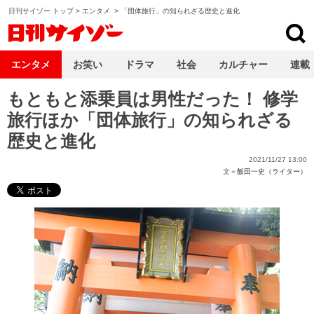
日刊サイゾー トップ
>
エンタメ
>
「団体旅行」の知られざる歴史と進化
日刊サイゾー
エンタメ
お笑い
ドラマ
社会
カルチャー
連載
もともと添乗員は男性だった！ 修学
旅行ほか「団体旅行」の知られざる
歴史と進化
2021/11/27 13:00
文＝
飯田一史（ライター）