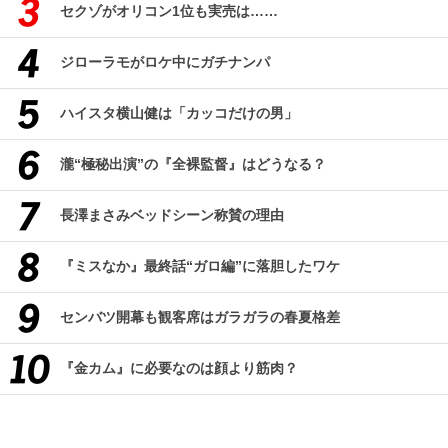
セクゾがオリコン1位も実売は……
ジローラモがロケ中にガチナンパ
ハイスタ横山健は「カッコだけの男」
瀧“極秘出演”の『全裸監督』はどうなる？
長澤まさみベッドシーン称賛の理由
『ミスなか』最終話“ガロ編”に落胆したワケ
センバツ開幕も観客席はガラガラの春夏格差
『金カム』に必要なのは顔より筋肉？