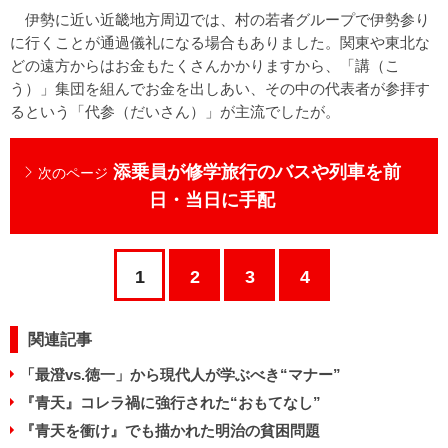
伊勢に近い近畿地方周辺では、村の若者グループで伊勢参り
に行くことが通過儀礼になる場合もありました。関東や東北な
どの遠方からはお金もたくさんかかりますから、「講（こ
う）」集団を組んでお金を出しあい、その中の代表者が参拝す
るという「代参（だいさん）」が主流でしたが。
添乗員が修学旅行のバスや列車を前
次のページ
日・当日に手配
1
2
3
4
関連記事
「最澄vs.徳一」から現代人が学ぶべき“マナー”
『青天』コレラ禍に強行された“おもてなし”
『青天を衝け』でも描かれた明治の貧困問題