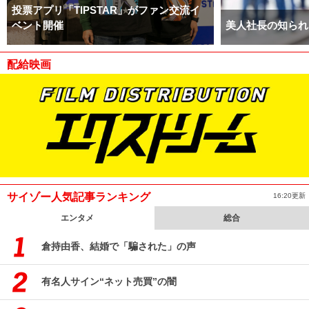
投票アプリ「TIPSTAR」がファン交流イ
ベント開催
美人社長の知られ
配給映画
サイゾー人気記事ランキング
16:20更新
エンタメ
総合
倉持由香、結婚で「騙された」の声
有名人サイン“ネット売買”の闇