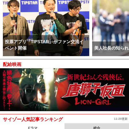
投票アプリ「TIPSTAR」がファン交流イ
ベント開催
美人社長の知られ
配給映画
サイゾー人気記事ランキング
11:20更新
ドラマ
総合