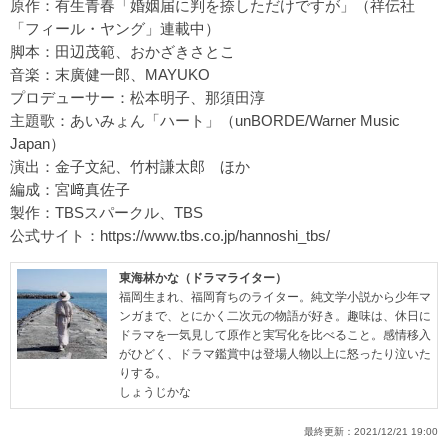
原作：有⽣⻘春「婚姻届に判を捺しただけですが」（祥伝社
「フィール・ヤング」連載中）
脚本：田辺茂範、おかざきさとこ
音楽：末廣健一郎、MAYUKO
プロデューサー：松本明子、那須田淳
主題歌：あいみょん「ハート」（unBORDE/Warner Music
Japan）
演出：金子文紀、竹村謙太郎 ほか
編成：宮﨑真佐子
製作：TBSスパークル、TBS
公式サイト：
https://www.tbs.co.jp/hannoshi_tbs/
東海林かな（ドラマライター）
福岡生まれ、福岡育ちのライター。純文学小説から少年マ
ンガまで、とにかく二次元の物語が好き。趣味は、休日に
ドラマを一気見して原作と実写化を比べること。感情移入
がひどく、ドラマ鑑賞中は登場人物以上に怒ったり泣いた
りする。
しょうじかな
最終更新：
2021/12/21 19:00