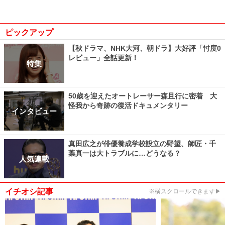
ピックアップ
【秋ドラマ、NHK大河、朝ドラ】大好評「忖度0
レビュー」全話更新！
特集
50歳を迎えたオートレーサー森且行に密着 大
怪我から奇跡の復活ドキュメンタリー
インタビュー
真田広之が俳優養成学校設立の野望、師匠・千
葉真一は大トラブルに…どうなる？
人気連載
イチオシ記事
※横スクロールできます▶