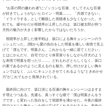
“お茶の間の嫌われ者”にゾッコンな百瀬、そしてそんな百瀬
が好きでしょうがないヒロイン・明葉……。「共感できない」
「イライラする」として離脱した視聴者も少なくなかった。そ
れでも、緩やかだが視聴率が上昇したのは、坂口健太郎が持つ
天性の魅力が大きく影響したからではないだろうか。
視聴率が上昇した後半戦は、坂口による胸キュンシーンのラ
ッシュだった。2階から愛の告白をした明葉を優しい表情で見上
げて「僕もです。明葉さん、これからも一緒に居てください」
とはにかんだり、自宅でひとり体育座りをしながら仔犬のよう
な表情で明葉を想ったり……。どれもわざとらしくなく、坂口
の素であるかのように見えるのも魅力。押し付けがましい胸キ
ュンではなく、ふいにキュンとさせてくれるような“ときめかせ
力”がこれでもかと発揮されている。
最終回に向けて、坂口演じる百瀬の胸キュンシーンはますま
す増えつつある。先週も、真っすぐな瞳で「僕は明葉さんをラ
ブです」と変わった告白をして視聴率を沸かせた。今夜の最終
回ではどんな胸キュンを繰り広げてくれるのだろうか。有終の