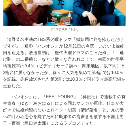
ドラマ公式サイトより
清野菜名主演のTBS系火曜ドラマ『婚姻届に判を捺しただけ
ですが』、通称『ハンオシ』が12月21日の今夜、いよいよ最終
回を迎える。放送当初は「歴代火曜ドラマのごった煮」「『逃
げ恥』の二番煎じ」などと散々な言われようで、初回の世帯平
均視聴率は9.4％（ビデオリサーチ調べ・関東地区／以下同）と
2桁台に届かなかったが、徐々に人気を集めて第4話では10.0％
を記録、先週放送された第9話では10.3％で同ドラマ最高記録を
更新した。
『ハンオシ』は、「FEEL YOUNG」（祥伝社）で連載中の有
生青春（ゆき・あおはる）による同名マンガが原作。仕事が大
好きで結婚願望のないヒロイン・明葉（清野菜名）と、兄の妻
への叶わぬ恋心を隠すために既婚者の肩書きを欲する不器用男
子・百瀬（坂口健太郎）によるラブコメディだ。