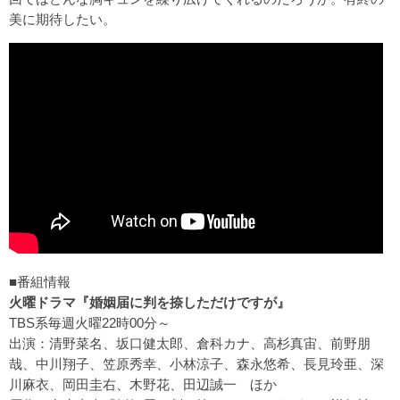
美に期待したい。
■番組情報
火曜ドラマ『婚姻届に判を捺しただけですが』
TBS系毎週火曜22時00分～
出演：清野菜名、坂口健太郎、倉科カナ、高杉真宙、前野朋
哉、中川翔子、笠原秀幸、小林涼子、森永悠希、長見玲亜、深
川麻衣、岡田圭右、木野花、田辺誠一 ほか