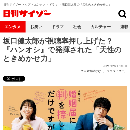
日刊サイゾー トップ
>
エンタメ
>
ドラマ
>
坂口健太郎の「天性のときめかせ力」
日刊サイゾー
エンタメ
お笑い
ドラマ
社会
カルチャー
連載
坂口健太郎が視聴率押し上げた？
『ハンオシ』で発揮された「天性の
ときめかせ力」
2021/12/21 19:00
文＝
東海林かな（ドラマライター）