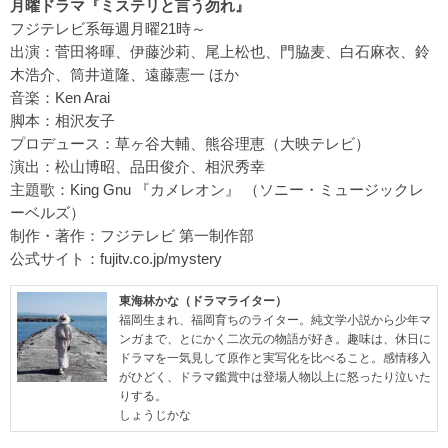
月曜ドラマ『ミステリと言う勿れ』
フジテレビ系毎週月曜21時～
出演：菅田将暉、伊藤沙莉、尾上松也、門脇麦、白石麻衣、鈴
木浩介、筒井道隆、遠藤憲一 ほか
音楽：Ken Arai
脚本：相沢友子
プロデュース：草ヶ谷大輔、熊谷理恵（大映テレビ）
演出：松山博昭、品田俊介、相沢秀幸
主題歌：King Gnu 『カメレオン』 （ソニー・ミュージックレ
ーベルズ）
制作・著作：フジテレビ 第一制作部
公式サイト：
fujitv.co.jp/mystery
東海林かな（ドラマライター）
福岡生まれ、福岡育ちのライター。純文学小説から少年マ
ンガまで、とにかく二次元の物語が好き。趣味は、休日に
ドラマを一気見して原作と実写化を比べること。感情移入
がひどく、ドラマ鑑賞中は登場人物以上に怒ったり泣いた
りする。
しょうじかな