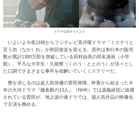
ドラマ公式サイト
より
いよいよ今夜21時からフジテレビ系月曜ドラマ『ミステリと
言う勿（なか）れ』が初回放送を迎える。原作は単行本の販売
数が累計1300万部を突破している田村由美の同名漫画（小学
館）。平凡な大学生・久能整（くのう・ととのう）が淡々とし
た口調でさまざまな事件を紐解いていくミステリーだ。
整を演じるのは超人気俳優の菅田将暉。昨夜から始まった今
年の大河ドラマ『鎌倉殿の13人』（NHK）では源義経役に抜擢
されている菅田が、地上波の連ドラでは、超人気作品の映像化
で主演を務める。