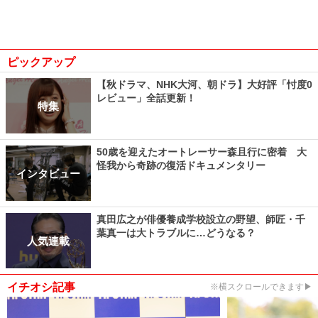
ピックアップ
【秋ドラマ、NHK大河、朝ドラ】大好評「忖度0
レビュー」全話更新！
特集
50歳を迎えたオートレーサー森且行に密着 大
怪我から奇跡の復活ドキュメンタリー
インタビュー
真田広之が俳優養成学校設立の野望、師匠・千
葉真一は大トラブルに…どうなる？
人気連載
イチオシ記事
※横スクロールできます▶