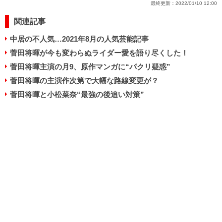
最終更新：
2022/01/10 12:00
関連記事
中居の不人気…2021年8月の人気芸能記事
菅田将暉が今も変わらぬライダー愛を語り尽くした！
菅田将暉主演の月9、原作マンガに“パクリ疑惑”
菅田将暉の主演作次第で大幅な路線変更が？
菅田将暉と小松菜奈“最強の後追い対策”