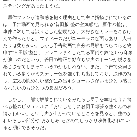
スティングがあったようだ。
原作ファンが違和感を抱く理由として主に指摘されているの
は、予告動画で見られる“菅田版”整の空気感だ。原作の整は、
事件に対しては淡々とした態度だが、大好きなカレーをごきげ
んで作ったりと、マイペースだがユーモラスな面もあり、人当
たりは柔らかい。しかし予告動画で自分の見解をつらつらと物
申す“菅田版”整は、“アレコレまくしたてる面倒な奴”という印象
が強いのだという。菅田の端正な顔立ちや声のトーンが鋭さを
感じさせてしまっているのかもしれない。また、予告で公開さ
れている多くがミステリー色を強く打ち出しており、原作の持
つ、空気の読めない整が生み出すシュールさがいまひとつ感じ
られないのもひとつの要因だろう。
しかし、一部で解禁されているみたらし団子を幸せそうに食
べる整のビジュアルに「おいしそうにお団子頬張る整くんの表
情かわいい」という声が上がっているところを見ると、整のか
わいらしい部分や“おかしみ”も含めてしっかり映像化されてい
ると期待できそうだ。