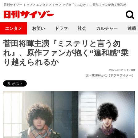
日刊サイゾー トップ
>
エンタメ
>
ドラマ
>
月9『ミスなか』に原作ファンが抱く違和感
日刊サイゾー
エンタメ
お笑い
ドラマ
社会
カルチャー
連載
菅田将暉主演『ミステリと言う勿
れ』、原作ファンが抱く“違和感”乗
り越えられるか
2022/01/10 12:00
文＝
東海林かな（ドラマライター）