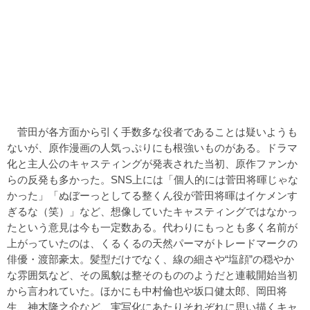
菅田が各方面から引く手数多な役者であることは疑いようも
ないが、原作漫画の人気っぷりにも根強いものがある。ドラマ
化と主人公のキャスティングが発表された当初、原作ファンか
らの反発も多かった。SNS上には「個人的には菅田将暉じゃな
かった」「ぬぼーっとしてる整くん役が菅田将暉はイケメンす
ぎるな（笑）」など、想像していたキャスティングではなかっ
たという意見は今も一定数ある。代わりにもっとも多く名前が
上がっていたのは、
くるくるの天然パーマがトレードマークの
俳優・渡部豪太
。髪型だけでなく、線の細さや“塩顔”の穏やか
な雰囲気など、その風貌は整そのもののようだと連載開始当初
から言われていた。ほかにも中村倫也や坂口健太郎、岡田将
生、神木隆之介など、実写化にあたりそれぞれに思い描くキャ