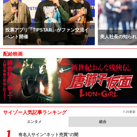
投票アプリ「TIPSTAR」がファン交流イ
ベント開催
美人社長の知られ
配給映画
サイゾー人気記事ランキング
7:20更新
エンタメ
総合
有名人サイン“ネット売買”の闇