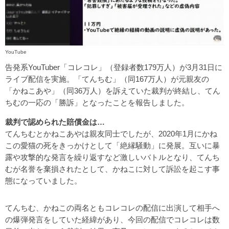
YouTube
告発系YouTuber「コレコレ」（登録者数179万人）が3月31日に
ライブ配信を実施。「てんちむ」（同167万人）が元親友の
「かねこあや」（同36万人）を訴えていた裁判が終結し、てん
ちむの一応の「勝訴」となったことを報告しました。
裁判で認められた賠償金は…
てんちむとかねこあやは親友同士でしたが、2020年1月にかね
この愛猫の死をきっかけとして「絶縁騒動」に発展。互いに暴
露や攻撃的な発言を繰り返すなど激しいバトルとなり、てんち
むが名誉を棄損されたとして、かねこに対して訴訟を起こす事
態になっていました。
てんちむ、かねこの両名ともコレコレの配信に出演して相手へ
の爆弾発言をしていた経緯があり、今回の配信でコレコレは数