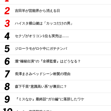
吉田羊が芸能界から消える日
ハイスタ横山健は「カッコだけの男」
セクゾがオリコン1位も実売は……
ジローラモがロケ中にガチナンパ
瀧“極秘出演”の『全裸監督』はどうなる？
長澤まさみベッドシーン称賛の理由
森下千里“意識高い系”が裏目に？
『ミスなか』最終話“ガロ編”に落胆したワケ