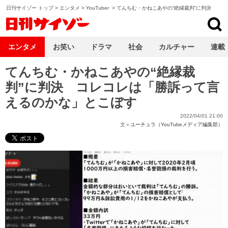
日刊サイゾー トップ
>
エンタメ
>
YouTuber
>
てんちむ・かねこあやの“絶縁裁判”に判決
日刊サイゾー
エンタメ
お笑い
ドラマ
社会
カルチャー
連載
てんちむ・かねこあやの“絶縁裁
判”に判決 コレコレは「勝訴って言
えるのかな」とこぼす
2022/04/01 21:00
文＝
ユーチュラ（YouTubeメディア編集部）