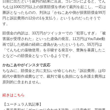
日前に出たという裁判の結果に言及。コレコレによると、てん
ちむは1000万円以上の損害賠償を求めて裁判を起こし、一応は
勝訴となったものの、判決は「かねこあや側が損害賠償金99万
円と訴訟費用の12分の1を支払う」というものだったそうで
す。
賠償金の内訳は、33万円がツイッターでの「犯罪しすぎ」「被
害届が受理された」といった虚偽の発言。11万円はYouTube動
画で話した絶縁の経緯に虚偽があったというもの。55万円は
「てんちむの薬物使用」を示唆する発言や、豊胸を暴露したこ
となどへの賠償金となっているようです。
かねこあやがインスタで反応
ちなみに、賠償金と共に支払いが命じられた「訴訟費用」は印
紙代や書類作成費などで、裁判で最も負担になる弁護士費用は
原則的に含まれません。
続きはこちら
【ユーチュラ人気記事】
・
東谷義和が「ガーシーに会わせる詐欺」に注意喚起 芸能界