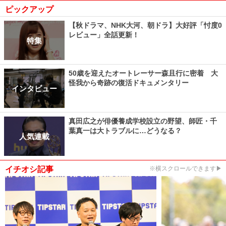
ピックアップ
【秋ドラマ、NHK大河、朝ドラ】大好評「忖度0
レビュー」全話更新！
特集
50歳を迎えたオートレーサー森且行に密着 大
怪我から奇跡の復活ドキュメンタリー
インタビュー
真田広之が俳優養成学校設立の野望、師匠・千
葉真一は大トラブルに…どうなる？
人気連載
イチオシ記事
※横スクロールできます▶