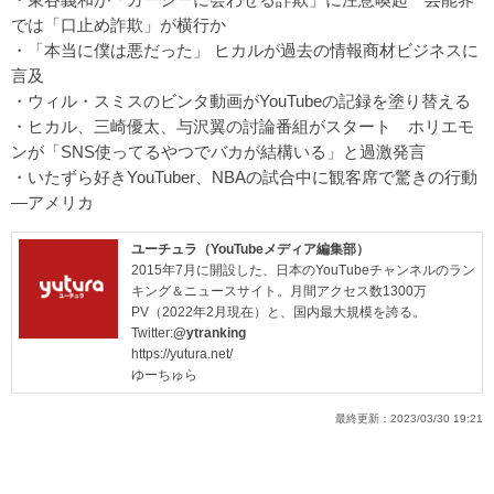
では「口止め詐欺」が横行か
・
「本当に僕は悪だった」 ヒカルが過去の情報商材ビジネスに
言及
・
ウィル・スミスのビンタ動画がYouTubeの記録を塗り替える
・
ヒカル、三崎優太、与沢翼の討論番組がスタート ホリエモ
ンが「SNS使ってるやつでバカが結構いる」と過激発言
・
いたずら好きYouTuber、NBAの試合中に観客席で驚きの行動
―アメリカ
ユーチュラ（YouTubeメディア編集部）
2015年7月に開設した、日本のYouTubeチャンネルのラン
キング＆ニュースサイト。月間アクセス数1300万
PV（2022年2月現在）と、国内最大規模を誇る。
Twitter:
@ytranking
https://yutura.net/
ゆーちゅら
最終更新：
2023/03/30 19:21