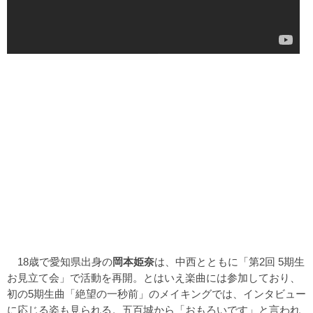
18歳で愛知県出身の
岡本姫奈
は、中西とともに「第2回 5期生
お見立て会」で活動を再開。とはいえ楽曲には参加しており、
初の5期生曲「絶望の一秒前」のメイキングでは、インタビュー
に応じる姿も見られる。五百城から「おもろいです」と言われ