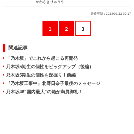
かわさきりゅうや
最終更新：
2023/06/22 00:17
1
2
3
関連記事
「乃木坂」でこれから起こる再開発
乃木坂5期生の個性をピックアップ（後編）
乃木坂5期生の個性を深掘り！前編
『乃木坂工事中』北野日奈子最後のメッセージ
乃木坂46“国内最大”の箱が満員御礼！