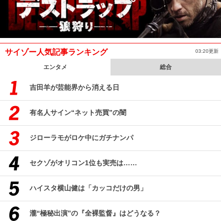
サイゾー人気記事ランキング
03:20更新
エンタメ
総合
吉田羊が芸能界から消える日
有名人サイン“ネット売買”の闇
ジローラモがロケ中にガチナンパ
セクゾがオリコン1位も実売は……
ハイスタ横山健は「カッコだけの男」
瀧“極秘出演”の『全裸監督』はどうなる？