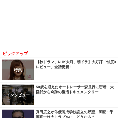
ピックアップ
【秋ドラマ、NHK大河、朝ドラ】大好評「忖度0
レビュー」全話更新！
特集
50歳を迎えたオートレーサー森且行に密着 大
怪我から奇跡の復活ドキュメンタリー
インタビュー
真田広之が俳優養成学校設立の野望、師匠・千
葉真一は大トラブルに…どうなる？