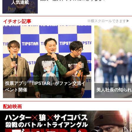
人気連載
イチオシ記事
※横スクロールできます▶
投票アプリ「TIPSTAR」がファン交流イ
ベント開催
美人社長の知られ
配給映画