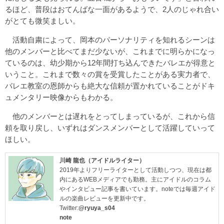
るほど、普段はおてんばな一面があるようで、2人のじゃれ合い
がとても微笑ましい。
活動自粛によって、岡本のパーソナリティを知れるシーンは
他のメンバーと比べてまだ少ないが、これまでに明らかになっ
ているのは、幼少期から12年間打ち込んできたバレエが得意と
いうこと。これまで数々の賞を受賞したことがある実力者で、
バレエ教室の恩師からも絶大な信頼が置かれていることがドキ
ュメンタリー映像からもわかる。
他のメンバーとは遅れをとってしまっているが、これから信
頼を取り戻し、いずれはダンスメンバーとして活躍していって
ほしい。
川崎 龍也（アイドルライター）
2019年よりフリーライターとして活動しつつ、現在は都
内にあるWEBメディアでも勤務。主にアイドルのコラム
やインタビュー記事を書いています。noteでは毎週アイド
ルの楽曲レビューを更新中です。
Twitter:
@ryuya_s04
note