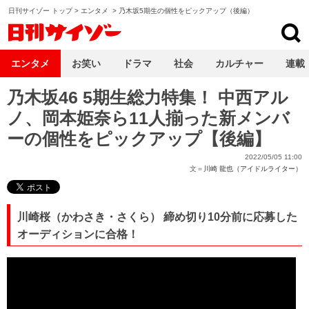
日刊サイゾー トップ
>
エンタメ
>
乃木坂5期生の個性をピックアップ（後編）
日刊サイゾー
エンタメ
お笑い
ドラマ
社会
カルチャー
連載
乃木坂46 5期生総力特集！ 中西アル
ノ、岡本姫奈ら11人揃った新メンバ
ーの個性をピックアップ【後編】
2022/05/05 11:00
文＝
川崎 龍也（アイドルライター）
川崎桜（かわさき・さくら） 締め切り10分前に応募した
オーディションに合格！