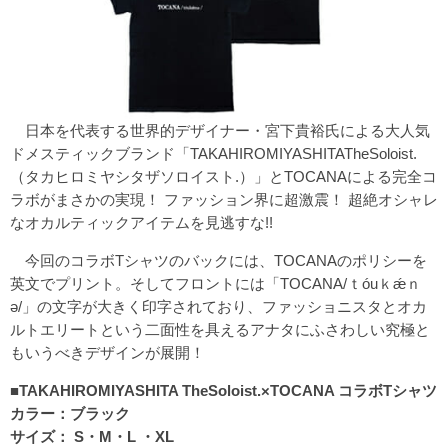
日本を代表する世界的デザイナー・宮下貴裕氏による大人気
ドメスティックブランド「TAKAHIROMIYASHITATheSoloist.
（タカヒロミヤシタザソロイスト.）」とTOCANAによる完全コ
ラボがまさかの実現！ ファッション界に超激震！ 超絶オシャレ
なオカルティックアイテムを見逃すな!!
今回のコラボTシャツのバックには、TOCANAのポリシーを
英文でプリント。そしてフロントには「TOCANA/ｔóuｋǽｎ
ə/」の文字が大きく印字されており、ファッショニスタとオカ
ルトエリートという二面性を具えるアナタにふさわしい究極と
もいうべきデザインが展開！
■TAKAHIROMIYASHITA TheSoloist.×TOCANA コラボTシャツ
カラー：ブラック
サイズ： S・M・L ・XL