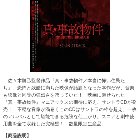
佐々木勝己監督作品『真・事故物件／本当に怖い住民た
ち』。恐怖と残酷に満ちた映像が話題となった本作だが、音楽
も映像と同等の強烈さを誇っていた！ 映画に魅せられた
『真・事故物件』マニアックスの期待に応え、サントラCDが発
売！ 不穏な音像が渦巻くこのCDはサントラの枠を超え、一枚
のアルバムとして堪能できる危険な仕上がり。スコアと劇中使
用曲を全て収録した究極盤！ 数量限定生産品。
【商品説明】