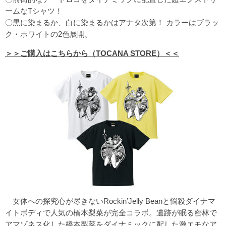
ームなTシャツ！
〇黒に染まるか、白に染まるかはアナタ次第！ カラーはブラッ
ク・ホワイトの2色展開。
＞＞ご購入はこちらから（TOCANA STORE）＜＜
女体への探究心が尽きないRockin’Jelly Beanと悩殺ダイナマ
イトボディで人気の橋本梨菜が完全コラボ。遺跡が眠る密林で
アマゾネス化した橋本梨菜をダイナミックに配した激エモなア