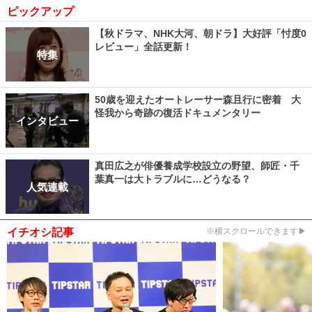
ピックアップ
【秋ドラマ、NHK大河、朝ドラ】大好評「忖度0
レビュー」全話更新！
特集
50歳を迎えたオートレーサー森且行に密着 大
怪我から奇跡の復活ドキュメンタリー
インタビュー
真田広之が俳優養成学校設立の野望、師匠・千
葉真一は大トラブルに…どうなる？
人気連載
イチオシ記事
※横スクロールできます▶