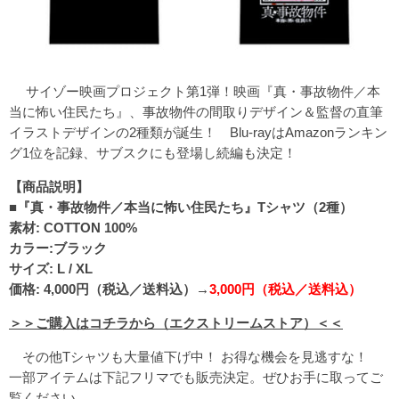
サイゾー映画プロジェクト第1弾！映画『真・事故物件／本
当に怖い住民たち』、事故物件の間取りデザイン＆監督の直筆
イラストデザインの2種類が誕生！ Blu-rayはAmazonランキン
グ1位を記録、サブスクにも登場し続編も決定！
【商品説明】
■『真・事故物件／本当に怖い住民たち』Tシャツ（2種）
素材: COTTON 100%
カラー:ブラック
サイズ: L / XL
価格: 4,000円（税込／送料込）→
3,000円（税込／送料込）
＞＞ご購入はコチラから（エクストリームストア）＜＜
その他Tシャツも大量値下げ中！ お得な機会を見逃すな！
一部アイテムは下記フリマでも販売決定。ぜひお手に取ってご
覧ください。