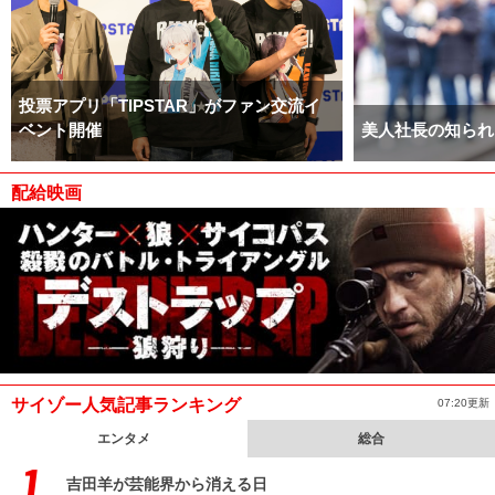
投票アプリ「TIPSTAR」がファン交流イ
ベント開催
美人社長の知られ
配給映画
サイゾー人気記事ランキング
07:20更新
エンタメ
総合
吉田羊が芸能界から消える日