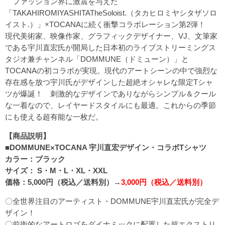
ファッション界に激震を与えた
「TAKAHIROMIYASHITATheSoloist.（タカヒロミヤシタザソロ
イスト.）」×TOCANAに続く衝撃コラボレーション第2弾！
現代美術家、映像作家、グラフィックデザイナー、VJ、文筆家
である宇川直宏氏が開局した日本初のライブストリーミングス
タジオ兼チャンネル「DOMMUNE（ドミューン）」と
TOCANAの初コラボが実現。現代のアートシーンの中で強烈な
存在感を放つ宇川氏がデザインした超絶オシャレな限定Tシャ
ツが爆誕！ 刺激的なデザインでありながらシンプル＆クール
な一着なので、レイヤードスタイルにも最適。これからの季節
にも使える超有能な一枚だ。
【商品説明】
■DOMMUNE×TOCANA 宇川直宏デザイン・コラボTシャツ
カラー：ブラック
サイズ： S・M・L・XL・XXL
価格：5,000円（税込／送料別）→
3,000円（税込／送料別）
〇全世界注目のアーティスト・DOMMUNE宇川直宏氏が完全デ
ザイン！
〇前衛的なアートロゴをダイナミックに配置した超エクストリ