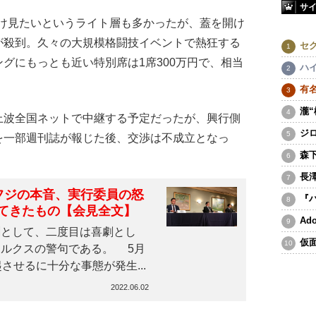
サ
け見たいというライト層も多かったが、蓋を開け
が殺到。久々の大規模格闘技イベントで熱狂する
セ
グにもっとも近い特別席は1席300万円で、相当
ハ
有
瀧
波全国ネットで中継する予定だったが、興行側
ジ
を一部週刊誌が報じた後、交渉は不成立となっ
森
長
フジの本音、実行委員の怒
『
てきたもの【会見全文】
A
として、二度目は喜劇とし
仮
ルクスの警句である。 5月
させるに十分な事態が発生...
2022.06.02