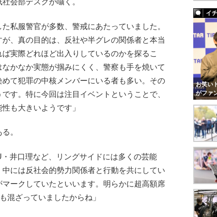
紙社会部デスクが囁く。
イ
した私服警官が多数、警戒にあたっていました。
すが、真の目的は、反社や半グレの関係者と本当
れば実際どれほど出入りしているのかを探るこ
はなかなか実態が掴みにくく、警察も手を焼いて
染めて犯罪の中核メンバーにいる者も多い。その
お笑いト
がファ
うです。特に今回は注目イベントということで、
能性も大きいようです」
ある。
NU・井口理など、リングサイドには多くの芸能
、中には反社会的勢力関係者と行動を共にしてい
がマークしていたといいます。明らかに超高額席
トも混ざっていましたからね」