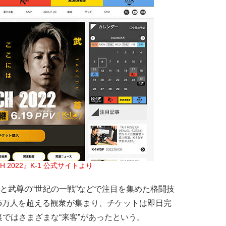
CH 2022』K-1 公式サイトより
と武尊の“世紀の一戦”などで注目を集めた格闘技
2』。5万人を超える観衆が集まり、チケットは即日完
ではさまざまな“来客”があったという。