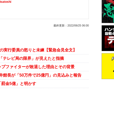
satoshi
最終更新：
2022/06/25 06:00
への実行委員の怒りと未練【緊急会見全文】
「テレビ局の限界」が見えたと指摘
トップファイターが敗退した理由とその背景
井館長が「50万件で25億円」の見込みと報告
「罰金5億」と明かす