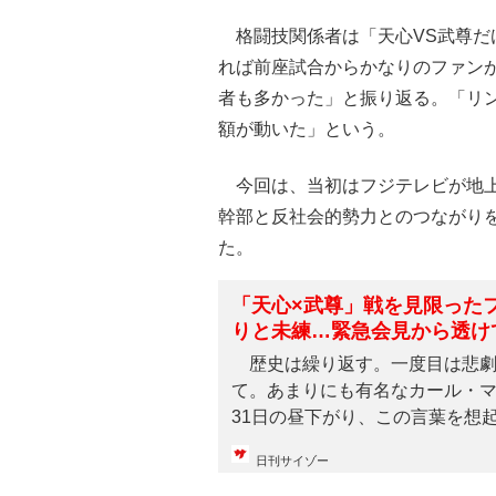
格闘技関係者は「天心VS武尊だ
れば前座試合からかなりのファン
者も多かった」と振り返る。「リン
額が動いた」という。
今回は、当初はフジテレビが地上
幹部と反社会的勢力とのつながり
た。
「天心×武尊」戦を見限った
りと未練…緊急会見から透け
歴史は繰り返す。一度目は悲劇
て。あまりにも有名なカール・マ
31日の昼下がり、この言葉を想起
日刊サイゾー