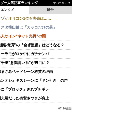
イゾー人気記事ランキング
すべて見る
エンタメ
総合
クゾがオリコン1位も実売は……
イスタ横山健は「カッコだけの男」
名人サイン“ネット売買”の闇
“極秘出演”の『全裸監督』はどうなる？
ローラモがロケ中にガチナンパ
下千里“意識高い系”が裏目に？
澤まさみベッドシーン称賛の理由
ハンオシ』キスシーンに「ドン引き」の声
doに「ブロック」されブチギレ
面夫婦だった有賀さつきが炎上
07:20更新