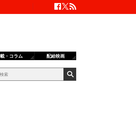
載・コラム
配給映画