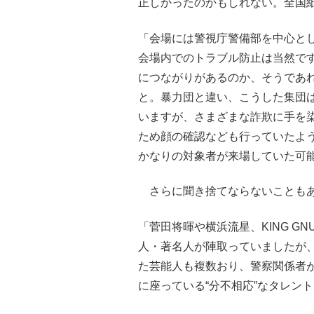
正しかったのかもしれない。全国
「会場には警視庁警備部を中心と
会場内でのトラブル防止は当然で
につながりがあるのか、そうであ
と。暴力団と違い、こうした集団
いますが、さまざまな詐欺に手を
ため顔の確認なども行っていたよ
かなりの対象者が来場していた可
さらに聞き捨てならないことも
「菅田将暉や横浜流星、KING G
人・著名人が陣取っていましたが
た芸能人も複数おり、警察関係者
に座っている“分不相応”なタレン