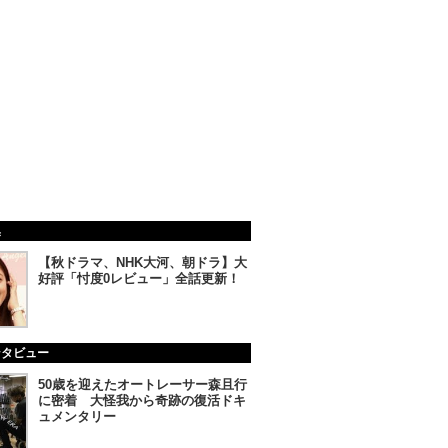
集
【秋ドラマ、NHK大河、朝ドラ】大
好評「忖度0レビュー」全話更新！
ンタビュー
50歳を迎えたオートレーサー森且行
に密着 大怪我から奇跡の復活ドキ
ュメンタリー