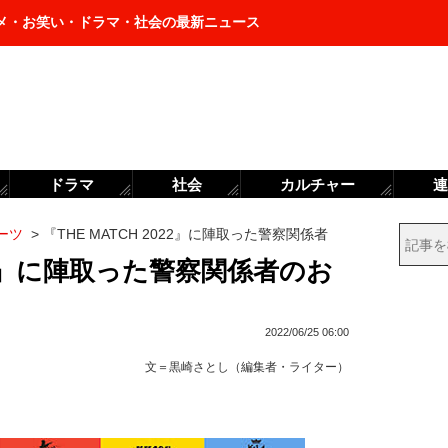
メ・お笑い・ドラマ・社会の最新ニュース
ドラマ
社会
カルチャー
連
ーツ
>
『THE MATCH 2022』に陣取った警察関係者
022』に陣取った警察関係者のお
2022/06/25 06:00
文＝
黒崎さとし（編集者・ライター）