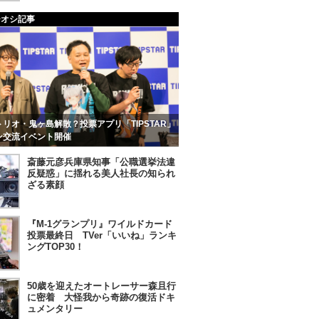
チオシ記事
リオ・鬼ヶ島解散？投票アプリ「TIPSTAR」
ン交流イベント開催
斎藤元彦兵庫県知事「公職選挙法違
反疑惑」に揺れる美人社長の知られ
ざる素顔
『M-1グランプリ』ワイルドカード
投票最終日 TVer「いいね」ランキ
ングTOP30！
50歳を迎えたオートレーサー森且行
に密着 大怪我から奇跡の復活ドキ
ュメンタリー