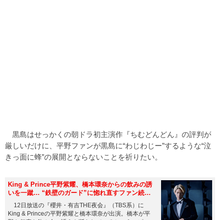
黒島はせっかくの朝ドラ初主演作『ちむどんどん』の評判が
厳しいだけに、平野ファンが黒島に“わじわじー”するような“泣
きっ面に蜂”の展開とならないことを祈りたい。
King & Prince平野紫耀、橋本環奈からの飲みの誘
いを一蹴… “鉄壁のガード”に惚れ直すファン続
出！
12日放送の『櫻井・有吉THE夜会』（TBS系）に
King & Princeの平野紫耀と橋本環奈が出演。橋本が平