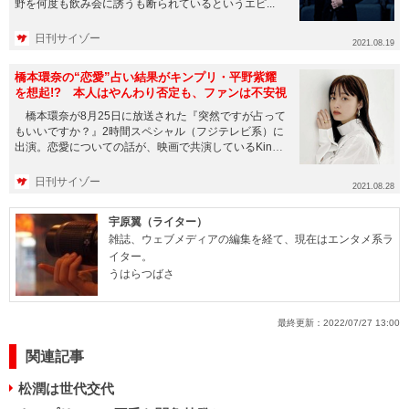
野を何度も飲み会に誘うも断られているというエピ...
日刊サイゾー
2021.08.19
橋本環奈の“恋愛”占い結果がキンプリ・平野紫耀
を想起!? 本人はやんわり否定も、ファンは不安視
橋本環奈が8月25日に放送された『突然ですが占って
もいいですか？』2時間スペシャル（フジテレビ系）に
出演。恋愛についての話が、映画で共演しているKing
& ...
日刊サイゾー
2021.08.28
宇原翼（ライター）
雑誌、ウェブメディアの編集を経て、現在はエンタメ系ラ
イター。
うはらつばさ
最終更新：
2022/07/27 13:00
関連記事
松潤は世代交代