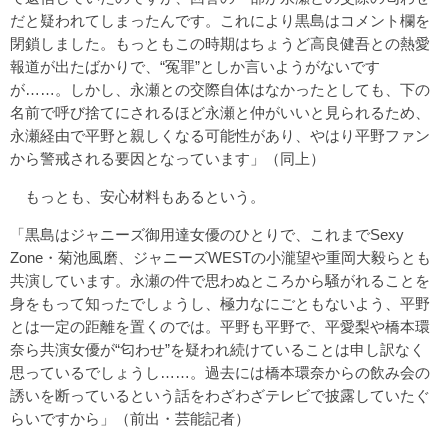
だと疑われてしまったんです。これにより黒島はコメント欄を
閉鎖しました。もっともこの時期はちょうど高良健吾との熱愛
報道が出たばかりで、“冤罪”としか言いようがないです
が……。しかし、永瀬との交際自体はなかったとしても、下の
名前で呼び捨てにされるほど永瀬と仲がいいと見られるため、
永瀬経由で平野と親しくなる可能性があり、やはり平野ファン
から警戒される要因となっています」（同上）
もっとも、安心材料もあるという。
「黒島はジャニーズ御用達女優のひとりで、これまでSexy
Zone・菊池風磨、ジャニーズWESTの小瀧望や重岡大毅らとも
共演しています。永瀬の件で思わぬところから騒がれることを
身をもって知ったでしょうし、極力なにごともないよう、平野
とは一定の距離を置くのでは。平野も平野で、平愛梨や橋本環
奈ら共演女優が“匂わせ”を疑われ続けていることは申し訳なく
思っているでしょうし……。過去には橋本環奈からの飲み会の
誘いを断っているという話をわざわざテレビで披露していたぐ
らいですから」（前出・芸能記者）