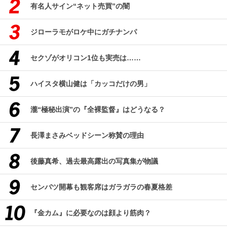
有名人サイン“ネット売買”の闇
ジローラモがロケ中にガチナンパ
セクゾがオリコン1位も実売は……
ハイスタ横山健は「カッコだけの男」
瀧“極秘出演”の『全裸監督』はどうなる？
長澤まさみベッドシーン称賛の理由
後藤真希、過去最高露出の写真集が物議
センバツ開幕も観客席はガラガラの春夏格差
『金カム』に必要なのは顔より筋肉？