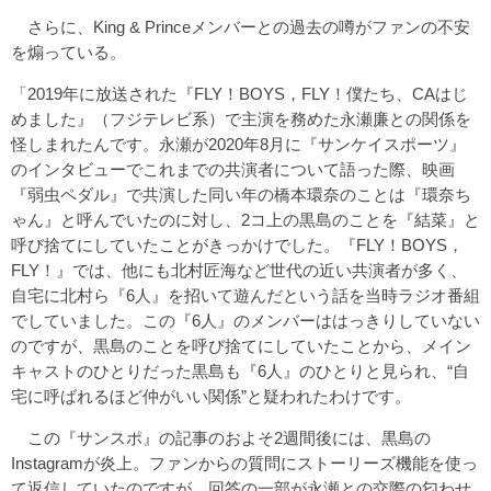
さらに、King & Princeメンバーとの過去の噂がファンの不安
を煽っている。
「2019年に放送された『FLY！BOYS，FLY！僕たち、CAはじ
めました』（フジテレビ系）で主演を務めた永瀬廉との関係を
怪しまれたんです。永瀬が2020年8月に『サンケイスポーツ』
のインタビューでこれまでの共演者について語った際、映画
『弱虫ペダル』で共演した同い年の橋本環奈のことは『環奈ち
ゃん』と呼んでいたのに対し、2コ上の黒島のことを『結菜』と
呼び捨てにしていたことがきっかけでした。『FLY！BOYS，
FLY！』では、他にも北村匠海など世代の近い共演者が多く、
自宅に北村ら『6人』を招いて遊んだという話を当時ラジオ番組
でしていました。この『6人』のメンバーははっきりしていない
のですが、黒島のことを呼び捨てにしていたことから、メイン
キャストのひとりだった黒島も『6人』のひとりと見られ、“自
宅に呼ばれるほど仲がいい関係”と疑われたわけです。
この『サンスポ』の記事のおよそ2週間後には、黒島の
Instagramが炎上。ファンからの質問にストーリーズ機能を使っ
て返信していたのですが、回答の一部が永瀬との交際の匂わせ