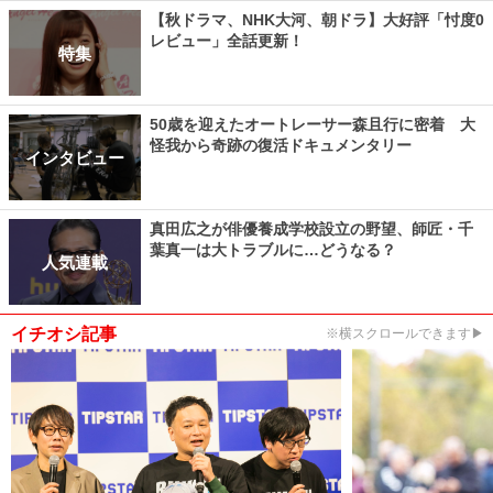
【秋ドラマ、NHK大河、朝ドラ】大好評「忖度0
レビュー」全話更新！
特集
50歳を迎えたオートレーサー森且行に密着 大
怪我から奇跡の復活ドキュメンタリー
インタビュー
真田広之が俳優養成学校設立の野望、師匠・千
葉真一は大トラブルに…どうなる？
人気連載
イチオシ記事
※横スクロールできます▶