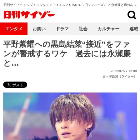
日刊サイゾー トップ
>
エンタメ
>
アイドル
>
STARTO（旧ジャニーズ）
>
永瀬廉と噂のあった
日刊サイゾー
エンタメ
お笑い
ドラマ
社会
カルチャー
連載
平野紫耀への黒島結菜“接近”をファ
ンが警戒するワケ 過去には永瀬廉
と…
2022/07/27 13:00
文＝
宇原翼（ライター）