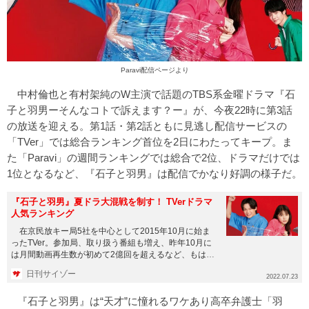
Paravi配信ページ
より
中村倫也と有村架純のW主演で話題のTBS系金曜ドラマ『石
子と羽男ーそんなコトで訴えます？ー』が、今夜22時に第3話
の放送を迎える。第1話・第2話ともに見逃し配信サービスの
「TVer」では総合ランキング首位を2日にわたってキープ。ま
た「Paravi」の週間ランキングでは総合で2位、ドラマだけでは
1位となるなど、『石子と羽男』は配信でかなり好調の様子だ。
『石子と羽男』夏ドラ大混戦を制す！ TVerドラマ
人気ランキング
在京民放キー局5社を中心として2015年10月に始ま
ったTVer。参加局、取り扱う番組も増え、昨年10月に
は月間動画再生数が初めて2億回を超えるなど、もはや
定番のサー...
日刊サイゾー
2022.07.23
『石子と羽男』は“天才”に憧れるワケあり高卒弁護士「羽