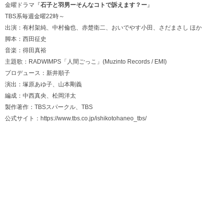
金曜ドラマ『
石子と羽男ーそんなコトで訴えます？ー
』
TBS系毎週金曜22時～
出演：有村架純、中村倫也、赤楚衛二、おいでやす小田、さだまさし ほか
脚本：西田征史
音楽：得田真裕
主題歌：RADWIMPS「人間ごっこ」(Muzinto Records / EMI)
プロデュース：新井順子
演出：塚原あゆ子、山本剛義
編成：中西真央、松岡洋太
製作著作：TBSスパークル、TBS
公式サイト：
https://www.tbs.co.jp/ishikotohaneo_tbs/