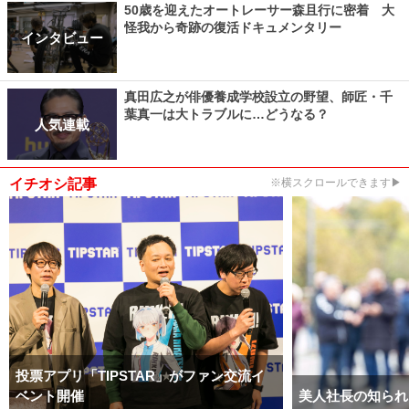
50歳を迎えたオートレーサー森且行に密着 大
怪我から奇跡の復活ドキュメンタリー
インタビュー
真田広之が俳優養成学校設立の野望、師匠・千
葉真一は大トラブルに…どうなる？
人気連載
イチオシ記事
※横スクロールできます▶
投票アプリ「TIPSTAR」がファン交流イ
ベント開催
美人社長の知られ