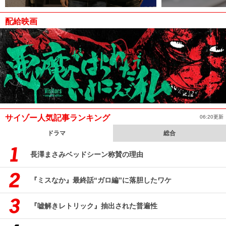
配給映画
サイゾー人気記事ランキング
06:20更新
ドラマ
総合
長澤まさみベッドシーン称賛の理由
『ミスなか』最終話“ガロ編”に落胆したワケ
『嘘解きレトリック』抽出された普遍性