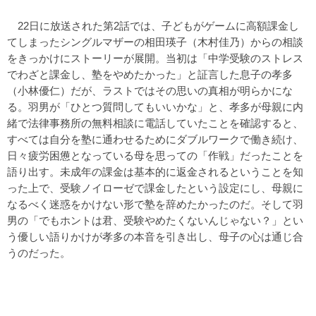
22日に放送された第2話では、子どもがゲームに高額課金し
てしまったシングルマザーの相田瑛子（木村佳乃）からの相談
をきっかけにストーリーが展開。当初は「中学受験のストレス
でわざと課金し、塾をやめたかった」と証言した息子の孝多
（小林優仁）だが、ラストではその思いの真相が明らかにな
る。羽男が「ひとつ質問してもいいかな」と、孝多が母親に内
緒で法律事務所の無料相談に電話していたことを確認すると、
すべては自分を塾に通わせるためにダブルワークで働き続け、
日々疲労困憊となっている母を思っての「作戦」だったことを
語り出す。未成年の課金は基本的に返金されるということを知
った上で、受験ノイローゼで課金したという設定にし、母親に
なるべく迷惑をかけない形で塾を辞めたかったのだ。そして羽
男の「でもホントは君、受験やめたくないんじゃない？」とい
う優しい語りかけが孝多の本音を引き出し、母子の心は通じ合
うのだった。