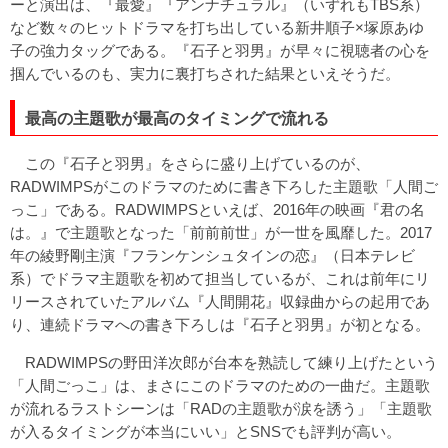
ーと演出は、『最愛』『アンナチュラル』（いずれもTBS系）
など数々のヒットドラマを打ち出している新井順子×塚原あゆ
子の強力タッグである。『石子と羽男』が早々に視聴者の心を
掴んでいるのも、実力に裏打ちされた結果といえそうだ。
最高の主題歌が最高のタイミングで流れる
この『石子と羽男』をさらに盛り上げているのが、
RADWIMPSがこのドラマのために書き下ろした主題歌「人間ご
っこ」である。RADWIMPSといえば、2016年の映画『君の名
は。』で主題歌となった「前前前世」が一世を風靡した。2017
年の綾野剛主演『フランケンシュタインの恋』（日本テレビ
系）でドラマ主題歌を初めて担当しているが、これは前年にリ
リースされていたアルバム『人間開花』収録曲からの起用であ
り、連続ドラマへの書き下ろしは『石子と羽男』が初となる。
RADWIMPSの野田洋次郎が台本を熟読して練り上げたという
「人間ごっこ」は、まさにこのドラマのための一曲だ。主題歌
が流れるラストシーンは「RADの主題歌が涙を誘う」「主題歌
が入るタイミングが本当にいい」とSNSでも評判が高い。