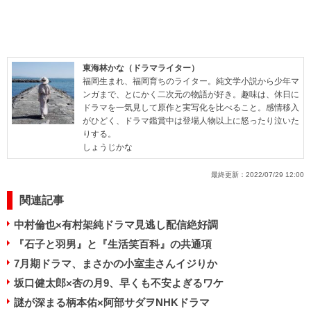
東海林かな（ドラマライター）
福岡生まれ、福岡育ちのライター。純文学小説から少年マ
ンガまで、とにかく二次元の物語が好き。趣味は、休日に
ドラマを一気見して原作と実写化を比べること。感情移入
がひどく、ドラマ鑑賞中は登場人物以上に怒ったり泣いた
りする。
しょうじかな
最終更新：
2022/07/29 12:00
関連記事
中村倫也×有村架純ドラマ見逃し配信絶好調
『石子と羽男』と『生活笑百科』の共通項
7月期ドラマ、まさかの小室圭さんイジりか
坂口健太郎×杏の月9、早くも不安よぎるワケ
謎が深まる柄本佑×阿部サダヲNHKドラマ