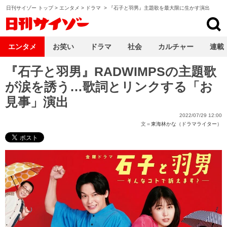
日刊サイゾー トップ
>
エンタメ
>
ドラマ
>
『石子と羽男』主題歌を最大限に生かす演出
日刊サイゾー
エンタメ
お笑い
ドラマ
社会
カルチャー
連載
『石子と羽男』RADWIMPSの主題歌
が涙を誘う…歌詞とリンクする「お
見事」演出
2022/07/29 12:00
文＝
東海林かな（ドラマライター）