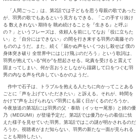
「人間ごっこ」は、第2話では子どもを思う母親の歌であった
が、羽男の歌でもあるという見方もできる。「この手すり抜け
る 数えきれない 期待を 眺め続けることを『生きる』と呼ぶ
の？」というフレーズは、依頼人を前にしてなお「役に立ちた
い」と「自分にはできない」の間を行き来する羽男の葛藤その
もののようだ。また、続く「届かぬ声をいくつおし殺せば 僕の
身体突き破り 全世界中にはじけ飛ぶのだろう」という歌詞は、
羽男が抱えている“何か”を想起させる。叱責を受けると震えて
固まってしまい、何か言おうとしながら躊躇して口をつぐむ羽
男の内なる声を代弁しているかのようだ。
作中で石子は、トラブルを抱える人たちに向かってことある
ごとに「声を上げていただきたい」と訴える。それが、時間を
かけて“声を上げられない”羽男にも届く日がくるのだろうか。
今夜放送の第3話には羽男の父・泰助（イッセー尾形）と姉の優
乃（MEGUMI）が登場予定だ。第2話では優乃からの着信に怯
えた様子を見せていた羽男。第3話ではこの謎が明かされるのだ
ろうか。視聴者がまだ知らない、羽男の新たな一面が見られる
ことも期待したい。