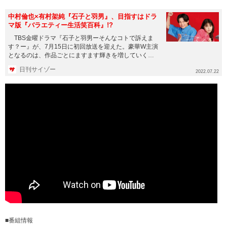
中村倫也×有村架純『石子と羽男』、目指すはドラ
マ版『バラエティー生活笑百科』!?
TBS金曜ドラマ『石子と羽男ーそんなコトで訴えま
す？ー』が、7月15日に初回放送を迎えた。豪華W主演
となるのは、作品ごとにますます輝きを増していく中
村倫也と有村架純。...
日刊サイゾー
2022.07.22
■番組情報