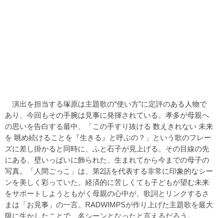
演出を担当する塚原は主題歌の“使い方”に定評のある人物で
あり、今回もその手腕は見事に発揮されている。孝多が母親へ
の思いを告白する最中、「この手すり抜ける 数えきれない 未来
を 眺め続けることを『生きる』と呼ぶの？」という歌のフレー
ズに差し掛かると同時に、ふと石子が見上げる。その目線の先
にある、壁いっぱいに飾られた、生まれてから今までの母子の
写真。「人間ごっこ」は、第2話を代表する非常に印象的なシー
ンを美しく彩っていた。経済的に苦しくても子どもが望む未来
をサポートしようともがく母親の心中が、歌詞とリンクするさ
まは「お見事」の一言。RADWIMPSが作り上げた主題歌を最大
限に生かしたことで、名シーンとなったと言えるだろう。