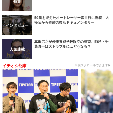
特集
50歳を迎えたオートレーサー森且行に密着 大
怪我から奇跡の復活ドキュメンタリー
インタビュー
真田広之が俳優養成学校設立の野望、師匠・千
葉真一は大トラブルに…どうなる？
人気連載
イチオシ記事
※横スクロールできます▶