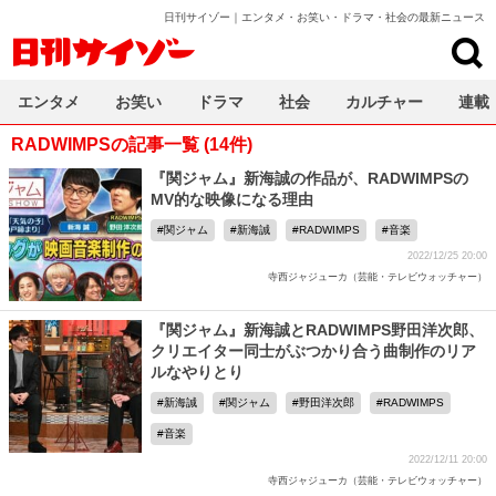
日刊サイゾー｜エンタメ・お笑い・ドラマ・社会の最新ニュース
日刊サイゾー
エンタメ
お笑い
ドラマ
社会
カルチャー
連載
RADWIMPSの記事一覧 (14件)
『関ジャム』新海誠の作品が、RADWIMPSの
MV的な映像になる理由
関ジャム
新海誠
RADWIMPS
音楽
2022/12/25 20:00
寺西ジャジューカ（芸能・テレビウォッチャー）
『関ジャム』新海誠とRADWIMPS野田洋次郎、
クリエイター同士がぶつかり合う曲制作のリア
ルなやりとり
新海誠
関ジャム
野田洋次郎
RADWIMPS
音楽
2022/12/11 20:00
寺西ジャジューカ（芸能・テレビウォッチャー）