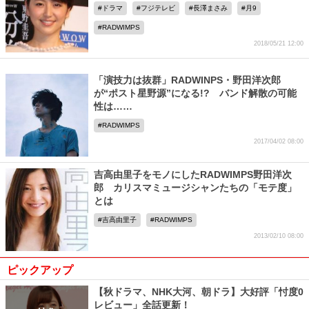
ドラマ
フジテレビ
長澤まさみ
月9
RADWIMPS
2018/05/21 12:00
「演技力は抜群」RADWINPS・野田洋次郎
が“ポスト星野源”になる!? バンド解散の可能
性は……
RADWIMPS
2017/04/02 08:00
吉高由里子をモノにしたRADWIMPS野田洋次
郎 カリスマミュージシャンたちの「モテ度」
とは
吉高由里子
RADWIMPS
2013/02/10 08:00
ピックアップ
【秋ドラマ、NHK大河、朝ドラ】大好評「忖度0
レビュー」全話更新！