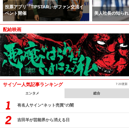
投票アプリ「TIPSTAR」がファン交流イ
ベント開催
美人社長の知られ
配給映画
サイゾー人気記事ランキング
7:20更新
エンタメ
総合
有名人サイン“ネット売買”の闇
吉田羊が芸能界から消える日