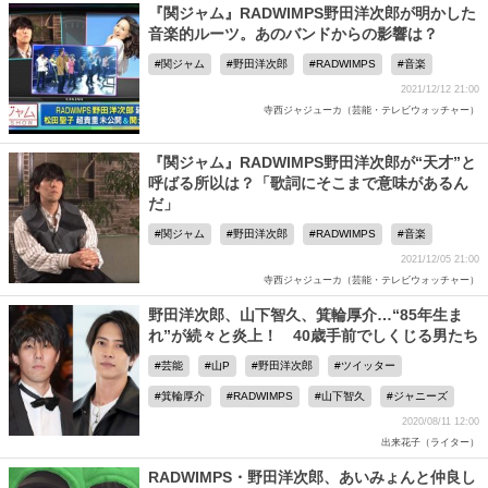
『関ジャム』RADWIMPS野田洋次郎が明かした
音楽的ルーツ。あのバンドからの影響は？
関ジャム
野田洋次郎
RADWIMPS
音楽
2021/12/12 21:00
寺西ジャジューカ（芸能・テレビウォッチャー）
『関ジャム』RADWIMPS野田洋次郎が“天才”と
呼ばる所以は？「歌詞にそこまで意味があるん
だ」
関ジャム
野田洋次郎
RADWIMPS
音楽
2021/12/05 21:00
寺西ジャジューカ（芸能・テレビウォッチャー）
野田洋次郎、山下智久、箕輪厚介…“85年生ま
れ”が続々と炎上！ 40歳手前でしくじる男たち
芸能
山P
野田洋次郎
ツイッター
箕輪厚介
RADWIMPS
山下智久
ジャニーズ
2020/08/11 12:00
出来花子（ライター）
RADWIMPS・野田洋次郎、あいみょんと仲良し