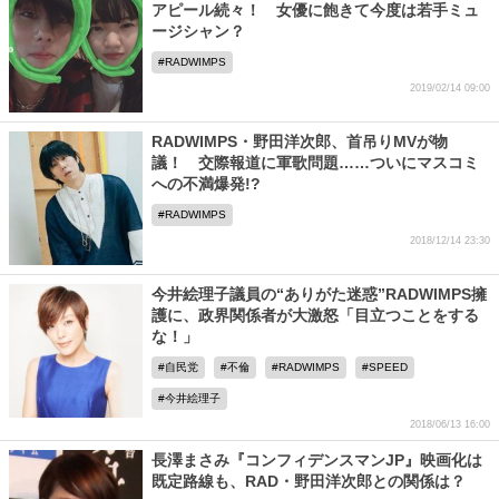
アピール続々！ 女優に飽きて今度は若手ミュ
ージシャン？
RADWIMPS
2019/02/14 09:00
RADWIMPS・野田洋次郎、首吊りMVが物
議！ 交際報道に軍歌問題……ついにマスコミ
への不満爆発!?
RADWIMPS
2018/12/14 23:30
今井絵理子議員の“ありがた迷惑”RADWIMPS擁
護に、政界関係者が大激怒「目立つことをする
な！」
自民党
不倫
RADWIMPS
SPEED
今井絵理子
2018/06/13 16:00
長澤まさみ『コンフィデンスマンJP』映画化は
既定路線も、RAD・野田洋次郎との関係は？