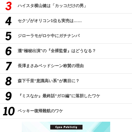
ハイスタ横山健は「カッコだけの男」
セクゾがオリコン1位も実売は……
ジローラモがロケ中にガチナンパ
瀧“極秘出演”の『全裸監督』はどうなる？
長澤まさみベッドシーン称賛の理由
森下千里“意識高い系”が裏目に？
『ミスなか』最終話“ガロ編”に落胆したワケ
ベッキー復帰難航のワケ