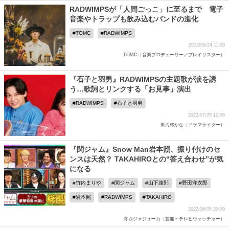
RADWIMPSが「人間ごっこ」に至るまで 電子
音楽やトラップも飲み込むバンドの進化
TOMC
RADWIMPS
2022/09/24 11:00
TOMC（音楽プロデューサー／プレイリスター）
『石子と羽男』RADWIMPSの主題歌が涙を誘
う…歌詞とリンクする「お見事」演出
RADWIMPS
石子と羽男
2022/07/29 12:00
東海林かな（ドラマライター）
『関ジャム』Snow Man岩本照、振り付けのセ
ンスは天然？ TAKAHIROとの“答え合わせ”が気
になる
竹内まりや
関ジャム
山下達郎
野田洋次郎
岩本照
RADWIMPS
TAKAHIRO
2022/06/05 20:00
寺西ジャジューカ（芸能・テレビウォッチャー）