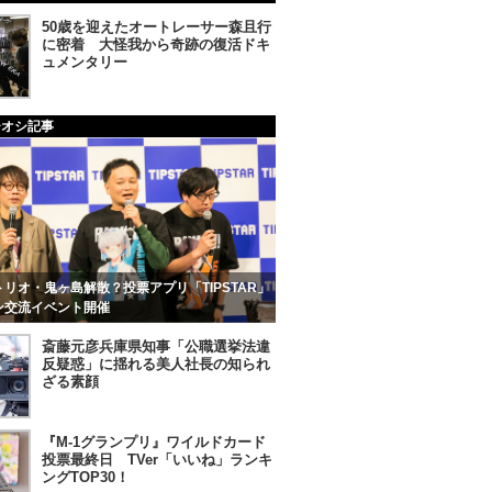
50歳を迎えたオートレーサー森且行
に密着 大怪我から奇跡の復活ドキ
ュメンタリー
チオシ記事
リオ・鬼ヶ島解散？投票アプリ「TIPSTAR」
ン交流イベント開催
斎藤元彦兵庫県知事「公職選挙法違
反疑惑」に揺れる美人社長の知られ
ざる素顔
『M-1グランプリ』ワイルドカード
投票最終日 TVer「いいね」ランキ
ングTOP30！