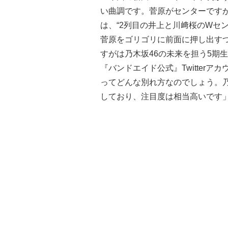
い曲調です。菅原がセンターです
は、“2列目の井上と川﨑桜のWセ
菅原をゴリゴリに前面に押し出す
すがは乃木坂46の未来を担う5期
『バンドエイド公式』Twitter
ってどんな別れ方なのでしょう。乃
しており、注目度は相当高いです