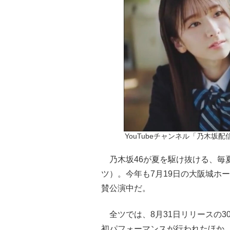
YouTubeチャンネル「乃木坂
乃木坂46が夏を駆け抜ける、毎夏
ツ）。今年も7月19日の大阪城ホ
賛公演中だ。
全ツでは、8月31日リリースの3
初パフォーマンスが行われたほか