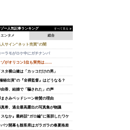
イゾー人気記事ランキング
すべて見る
エンタメ
総合
名人サイン“ネット売買”の闇
ローラモがロケ中にガチナンパ
クゾがオリコン1位も実売は……
イスタ横山健は「カッコだけの男」
“極秘出演”の『全裸監督』はどうなる？
持由香、結婚で「騙された」の声
澤まさみベッドシーン称賛の理由
藤真希、過去最高露出の写真集が物議
ミスなか』最終話“ガロ編”に落胆したワケ
ンバツ開幕も観客席はガラガラの春夏格差