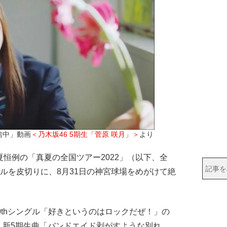
配信中」動画
＜乃木坂46 5期生「菅原 咲月」＞
より
恒例の「真夏の全国ツアー2022」（以下、全
ールを皮切りに、8月31日の神宮球場をめがけて絶
0thシングル「好きというのはロックだぜ！」の
、新5期生曲「バンドエイド剥がすような別れ