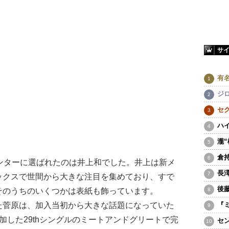
サ
有
ジ
セ
ハ
瀧
倉
ンターに選ばれたのは井上和でした。井上は新メ
長
ックスで世間から大きな注目を集めており、すで
後
そのうちのいくつかは表紙も飾っています。
『
菅原は、加入当初から大きな話題になっていた
加した29thシングルのミートアンドグリートで完
セ