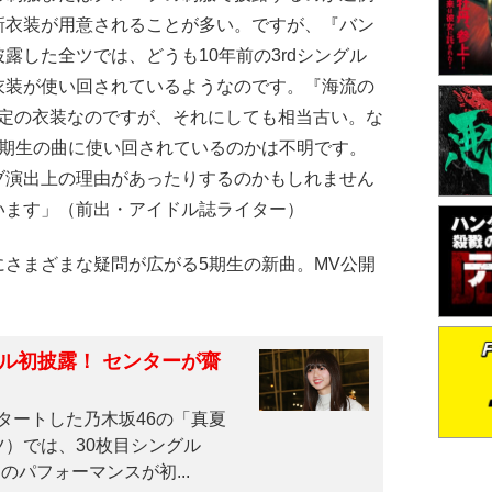
新衣装が用意されることが多い。ですが、『バン
露した全ツでは、どうも10年前の3rdシングル
衣装が使い回されているようなのです。『海流の
限定の衣装なのですが、それにしても相当古い。な
5期生の曲に使い回されているのかは不明です。
ブ演出上の理由があったりするのかもしれません
います」（前出・アイドル誌ライター）
さまざまな疑問が広がる5期生の新曲。MV公開
グル初披露！ センターが齋
タートした乃木坂46の「真夏
ツ）では、30枚目シングル
パフォーマンスが初...