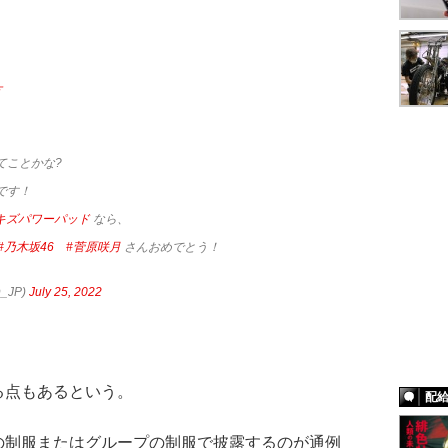
方
てことかな?
です！
キズパワーパッド
なら、
#乃木坂46
#菅原咲月
さんおめでとう！
_JP)
July 25, 2022
点もあるという。
配
の制服またはグループの制服で披露するのが通例