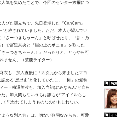
の人気を集めたことで、今回のセンター抜擢につ
びた顔立ちで、先日登場した『CanCam』
ー”と称されていました。ただ、本人が望んでい
に『さーつきちゃーん』と呼ばせたり、『新・乃
系）で冨里奈央と『崖の上のポニョ』を歌った
『さ～つきちゃ～ん！』だったりと、どうやら可
しれません」（芸能ライター）
麻衣も、加入直後に「四次元から来ましたマヨ
認める“黒歴史”と化していたし、「梅」の愛称
特
ィー・梅澤美波も、加入当初は“みなみん”と自ら
いた。加入間もないうちは誰もが“アイドルらし
かしく思われてしまうものなのかもしれない。
すような別れ方』は、切ない歌詞ながらも、可愛
イ