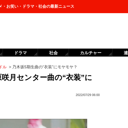
メ・お笑い・ドラマ・社会の最新ニュース
ドラマ
社会
カルチャー
連
ドル
>
乃木坂5期生曲の“衣装”にモヤモヤ？
菅原咲月センター曲の“衣装”に
2022/07/29 06:00