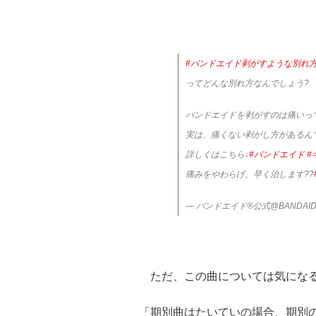
#バンドエイド剥がすような別れ
ってどんな別れ方なんでしょう?
バンドエイドを剥がすのは痛いっ
実は、痛くない剥がし方があるん
詳しくはこちら↓
#バンドエイド
#
痛みをやわらげ、早く治します??
— バンドエイド®公式@BANDAID
ただ、この曲については気になる
「期別曲はたいていの場合、期別