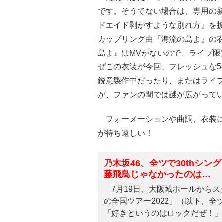
です。そうでない場合は、専用の
ドエイド剥がすような別れ方』を披
カップリング曲『海流の島よ』の
島よ』はMVがないので、ライブ
ぜこの衣装が今回、フレッシュな
鋭意製作中だったり、またはライ
が、ファンの間では謎が広がって
フォーメーションや曲調、衣装に
が待ち遠しい！
乃木坂46、全ツで30thシン
藤飛鳥じゃなかったのは…
7月19日、大阪城ホールからス
の全国ツアー2022」（以下、全
「好きというのはロックだぜ！」の