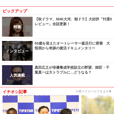
ピックアップ
【秋ドラマ、NHK大河、朝ドラ】大好評「忖度0
レビュー」全話更新！
特集
50歳を迎えたオートレーサー森且行に密着 大
怪我から奇跡の復活ドキュメンタリー
インタビュー
真田広之が俳優養成学校設立の野望、師匠・千
葉真一は大トラブルに…どうなる？
人気連載
イチオシ記事
※横スクロールできます▶