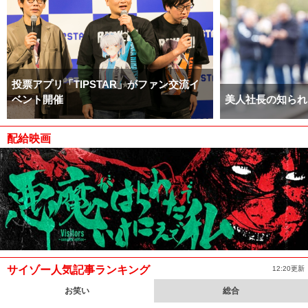
投票アプリ「TIPSTAR」がファン交流イ
ベント開催
美人社長の知られ
配給映画
サイゾー人気記事ランキング
12:20更新
お笑い
総合