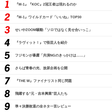
『M-1』『KOC』2冠王者は現れるのか
『M-1』ワイルドカード「いいね」TOP30
せいやZOOM騒動「ソロではなく見せ合いっこ」
『ラヴィット！』で怪芸人を紹介
フジモンが暴露「共演NGのきっかけは……」
さらば青春の光、放尿企画を公開
『THE W』ファイナリスト同じ問題
飛躍する“元・吉本興業”芸人たち
準々決勝敗退の全ネタ一言レビュー