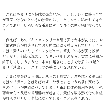
これはあまりにも極端な発言だが、しかしテレビに映る全て
が真実ではないというのは昔からまことしやかに囁かれてきた
ことであり、いろいろな番組に対して多くの噂が飛び交ってい
る。
例えば「あのドキュメンタリー番組は実は台本があった」や
「放送内容が捏造されており勝敗は塗り替えられていた」さら
には「素人のフリしてインタビューに答えているが実は役者
だ」など。都市伝説のような噂レベルものから、実際に番組が
終了してしまうような、本当に起きたことまで数多くの”嘘”つ
まり「演出」が、スタッフの手によりなされている。
たまに度を越える演出があるのも真実だ。度を越える演出は
もはや「演出」とは呼ばれず「ヤラセ」という名前に変わる。
そのヤラセが世間にバレてしまうと番組自体の信用を失い、視
聴者からの反感や番組離れが起きて、責任を取る形でその番組
が打ち切りという事態になってしまうことも多々ある。