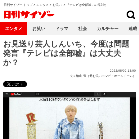
日刊サイゾー トップ
>
エンタメ
>
お笑い
>
『テレビは全部嘘』の深刻さ
日刊サイゾー
エンタメ
お笑い
ドラマ
社会
カルチャー
連載
お見送り芸人しんいち、今度は問題
発言『テレビは全部嘘』は大丈夫
か？
2022/08/02 13:00
文＝
檜山 豊（元お笑いコンビ・ホームチーム）