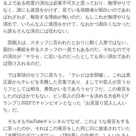
る上である程度の演出は必要不可欠と思っており、無理やりで
なく、誰にも迷惑をかけず、見ている視聴者が面白いのであれ
ばわざわざ、報告する理由が無いのだ。もしこれが無理やりな
演出で、いろんな人に迷惑をかけて、なおかつ面白くなかった
ら誰もそんな演出には従わない。
芸能人は、スタッフに言われたとおりに動く人形ではない。
面白い番組を作るスタッフの一員でもあるのだ。それなのでそ
の演出が「ヤラセ」に近いものだったとしても良い演出であれ
ば受け入れるのだ。
では冒頭のセリフに戻ろう。「テレビは全部嘘」。これは真
正面からテレビを非難した言葉であり、ましてや芸人が言うセ
リフとしては相当、勇気がいるであろうセリフだ。この発言を
したのはほかでもない、ピン芸人の日本一を決める大会R-1グ
ランプリ2022でチャンピオンとなった「お見送り芸人しんい
ち」だ。
そもそもYouTubeチャンネルでなぜ、このような発言をする
に至ったのか。それはこの発言をした同じ日に放送されていた
『水曜日のダウンダウン』（TBS系）の企画で、しんいちさん