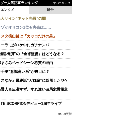
イゾー人気記事ランキング
すべて見る
エンタメ
総合
名人サイン“ネット売買”の闇
クゾがオリコン1位も実売は……
イスタ横山健は「カッコだけの男」
ローラモがロケ中にガチナンパ
“極秘出演”の『全裸監督』はどうなる？
澤まさみベッドシーン称賛の理由
下千里“意識高い系”が裏目に？
ミスなか』最終話“ガロ編”に落胆したワケ
崎賢人＆広瀬すず、すれ違い破局危機報道
ITE SCORPIONデビュー1周年ライブ
05:20更新