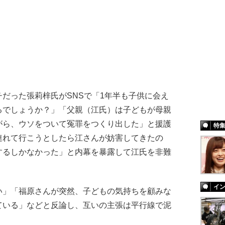
だった張莉梓氏がSNSで「1年半も子供に会え
るでしょうか？」「父親（江氏）は子どもが母親
がら、ウソをついて冤罪をつくり出した」と援護
特
連れて行こうとしたら江さんが妨害してきたの
するしかなかった」と内幕を暴露して江氏を非難
イ
」「福原さんが突然、子どもの気持ちを顧みな
ている」などと反論し、互いの主張は平行線で泥