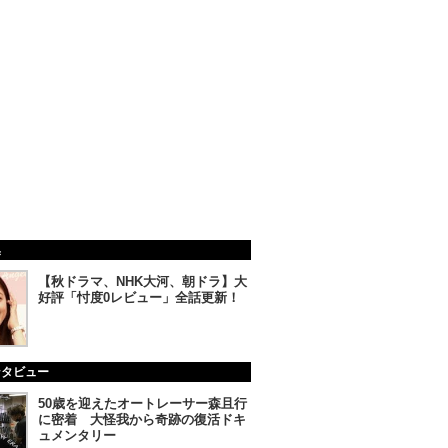
集
【秋ドラマ、NHK大河、朝ドラ】大
好評「忖度0レビュー」全話更新！
ンタビュー
50歳を迎えたオートレーサー森且行
に密着 大怪我から奇跡の復活ドキ
ュメンタリー