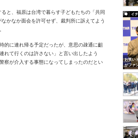
ると、福原は台湾で暮らす子どもたちの「共同
イ
がなかなか面会を許可せず、裁判所に訴えてよう
。
時的に連れ帰る予定だったが、意思の疎通に齟
も連れて行くのは許さない」と言い出したよう
お笑いト
、警察が介入する事態になってしまったのだとい
がファ