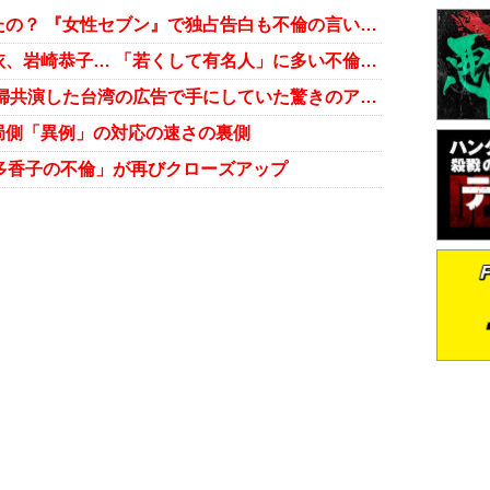
福原愛、同性の友達じゃダメだったの？ 『女性セブン』で独占告白も不倫の言い訳がブレブレ
芦田愛菜が心配？福原愛、加護亜依、岩崎恭子… 「若くして有名人」に多い不倫スキャンダル
福原愛は離婚を予告していた？ 夫婦共演した台湾の広告で手にしていた驚きのアイテムとは⁉
局側「異例」の対応の速さの裏側
原多香子の不倫」が再びクローズアップ