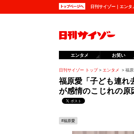
日刊サイゾー｜エンタ
エンタメ
お笑い
日刊サイゾー トップ
>
エンタメ
>
福原
福原愛「子ども連れ
が感情のこじれの原
#福原愛