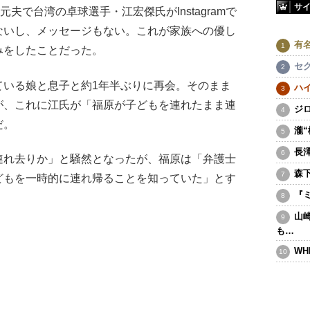
サ
夫で台湾の卓球選手・江宏傑氏がInstagramで
ないし、メッセージもない。これが家族への優し
有
みをしたことだった。
セ
いる娘と息子と約1年半ぶりに再会。そのまま
ハ
が、これに江氏が「福原が子どもを連れたまま連
ジ
だ。
瀧
長
れ去りか」と騒然となったが、福原は「弁護士
森
どもを一時的に連れ帰ることを知っていた」とす
『
山
も…
WH