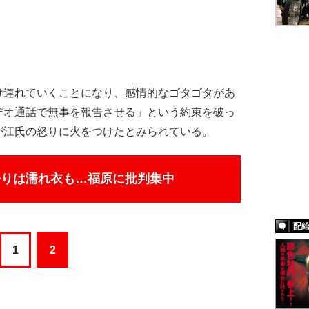
連れていくことになり、感情的なゴタゴタがあ
デオ通話で無事を報告させる」という約束を破っ
が江氏の怒りに火をつけたとみられている。
去りは濡れ衣も…福原に批判集中
配
1
2