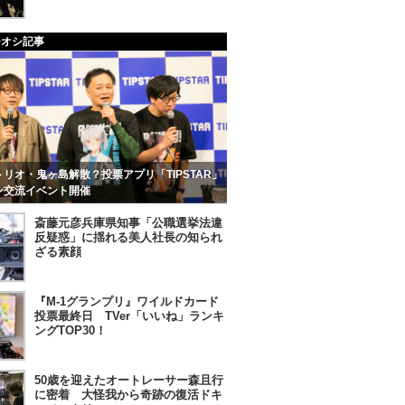
チオシ記事
リオ・鬼ヶ島解散？投票アプリ「TIPSTAR」
ン交流イベント開催
斎藤元彦兵庫県知事「公職選挙法違
反疑惑」に揺れる美人社長の知られ
ざる素顔
『M-1グランプリ』ワイルドカード
投票最終日 TVer「いいね」ランキ
ングTOP30！
50歳を迎えたオートレーサー森且行
に密着 大怪我から奇跡の復活ドキ