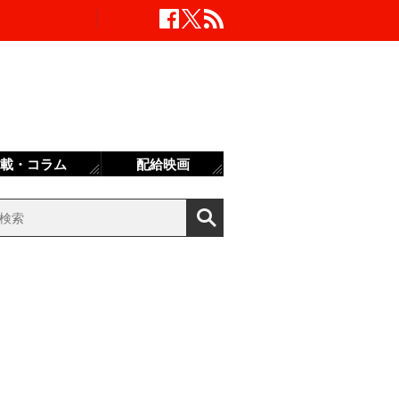
載・コラム
配給映画