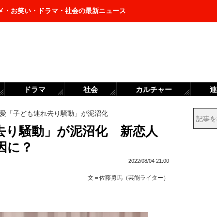
メ・お笑い・ドラマ・社会の最新ニュース
ドラマ
社会
カルチャー
連
愛「子ども連れ去り騒動」が泥沼化
去り騒動」が泥沼化 新恋人
因に？
2022/08/04 21:00
文＝
佐藤勇馬（芸能ライター）