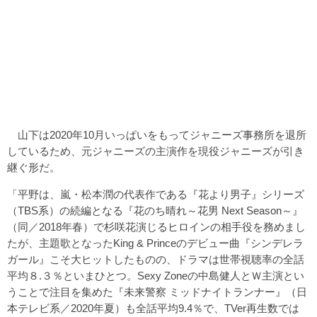
山下は2020年10月いっぱいをもってジャニーズ事務所を退所
しているため、元ジャニーズの主演作を現役ジャニーズが引き
継ぐ形だ。
「平野は、嵐・松本潤の代表作である『花より男子』シリーズ
（TBS系）の続編となる『花のち晴れ～花男 Next Season～』
（同／2018年春）で杉咲花演じるヒロインの相手役を務めまし
たが、主題歌となったKing & Princeのデビュー曲『シンデレラ
ガール』こそ大ヒットしたものの、ドラマは世帯視聴率の全話
平均８.３％といまひとつ。Sexy Zoneの中島健人とＷ主演とい
うことで注目を集めた『未来警察 ミッドナイトランナー』（日
本テレビ系／2020年夏）も全話平均9.4％で、TVer再生数では