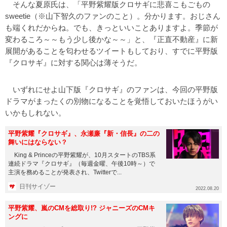
そんな夏原氏は、「平野紫耀版クロサギに悲喜こもごもの
sweetie（※山下智久のファンのこと）。分かります。おじさん
も端くれだからね。でも、きっといいことありますよ。季節が
変わるころ～～もう少し後かな～～」と、『正直不動産』に新
展開があることを匂わせるツイートもしており、すでに平野版
『クロサギ』に対する関心は薄そうだ。
いずれにせよ山下版『クロサギ』のファンは、今回の平野版
ドラマがまったくの別物になることを覚悟しておいたほうがい
いかもしれない。
平野紫耀『クロサギ』、永瀬廉『新・信長』の二の
舞いにはならない？
King & Princeの平野紫耀が、10月スタートのTBS系
連続ドラマ『クロサギ』（毎週金曜、午後10時～）で
主演を務めることが発表され、Twitterで...
日刊サイゾー
2022.08.20
平野紫耀、嵐のCMを総取り!? ジャニーズのCMキ
ングに