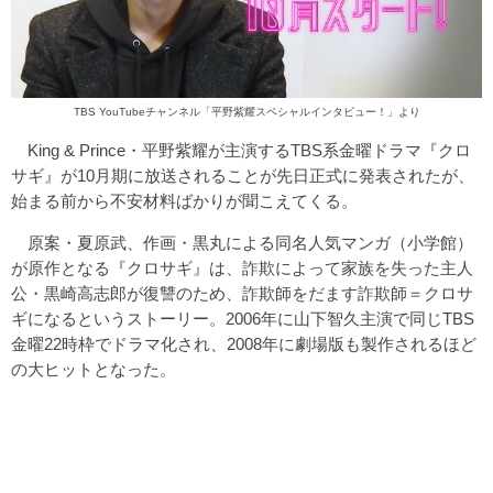
TBS YouTubeチャンネル「
平野紫耀スペシャルインタビュー！」
より
King & Prince・平野紫耀が主演するTBS系金曜ドラマ『クロ
サギ』が10月期に放送されることが先日正式に発表されたが、
始まる前から不安材料ばかりが聞こえてくる。
原案・夏原武、作画・黒丸による同名人気マンガ（小学館）
が原作となる『クロサギ』は、詐欺によって家族を失った主人
公・黒崎高志郎が復讐のため、詐欺師をだます詐欺師＝クロサ
ギになるというストーリー。2006年に山下智久主演で同じTBS
金曜22時枠でドラマ化され、2008年に劇場版も製作されるほど
の大ヒットとなった。