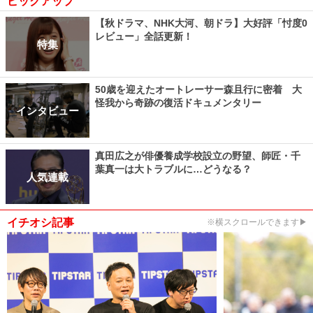
ピックアップ
【秋ドラマ、NHK大河、朝ドラ】大好評「忖度0
レビュー」全話更新！
特集
50歳を迎えたオートレーサー森且行に密着 大
怪我から奇跡の復活ドキュメンタリー
インタビュー
真田広之が俳優養成学校設立の野望、師匠・千
葉真一は大トラブルに…どうなる？
人気連載
イチオシ記事
※横スクロールできます▶