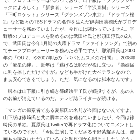
で、プロデューサーは代わっており、山下版は『ブラックジャ
ックによろしく』『新参者』シリーズ『半沢直樹』シリーズ
『下町ロケット』シリーズ『グランメゾン東京』『ドラゴン桜
2』など数々のTBSドラマの名作を生んだ伊與田英徳氏がプロデ
ューサーを務めていましたが、今作には関わっていません。平
野版のプロデュースを務めるのは武田梓氏と那須田淳氏の2人
で、武田氏は今年1月期の火曜ドラマ『ファイトソング』で初め
てチーフプロデューサーを務めた若手ですが、那須田氏は2000
年の『QUIZ』や2007年版の『パパとムスメの7日間』、2008年
の『流星の絆』、近年は『逃げるは恥だが役に立つ』『婚姻届
に判を捺しただけですが』なども手がけた大ベテランなので、
まぁ安心できるでしょう。ただ、気になるのは脚本なんです」
脚本は山下版に引き続き篠﨑絵里子氏が続投するが、あの人
の名前が消えているのだ。テレビ誌ライターが続ける。
「マンガの原案者である夏原氏の名前が今回はないんですよ。
山下版は篠﨑氏と共に脚本に名を連ねていましたが、今回は篠
﨑氏の単独。夏原氏はTwitterで再ドラマ化についてコメントし
ているのですが、『今回主演してくださる平野紫耀さんは、漫
画もお読みいただいている（と制作側から聞きました）そう』