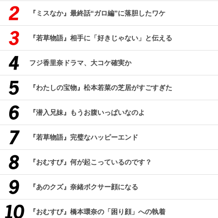
『ミスなか』最終話“ガロ編”に落胆したワケ
『若草物語』相手に「好きじゃない」と伝える
フジ香里奈ドラマ、大コケ確実か
『わたしの宝物』松本若菜の芝居がすごすぎた
『潜入兄妹』もうお腹いっぱいなのよ
『若草物語』完璧なハッピーエンド
『おむすび』何が起こっているのです？
『あのクズ』奈緒ボクサー顔になる
『おむすび』橋本環奈の「困り顔」への執着