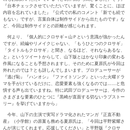
『台本チェックさせていただいていますが、驚くことに、ほぼ
内容を忘れていました』『公式での私のコメント「新でも続で
もない」ですが、言葉自体は制作サイドから出たものです』な
ど、今回は制作サイドとの距離が感じられます。
何より、『個人的にクロサギ＝山Ｐという意識が強かったん
ですが、続編やリメイクじゃない、「もうひとつのクロサギ」
「タイトルもクロサギ」と聞き、なるほど、それならあるな、
と』というツイートからして、山下版とはかなり印象の変わる
作風になることも予想されますし、そのために夏原氏が今回は
外れたのでは？とも訝しんでしまいます。プロデューサーが
『逃げ恥』『ハンオシ』『ファイトソング』といった火曜ドラ
マを手がけているだけに、恋愛要素も強くなるのでは……と危
惧する声も出ていますね。特に武田プロデューサーは、今作の
さまざまな要素のひとつに『黒崎が直面する切ないラブストー
リー』を挙げていますから」
今年、山下の主演で実写ドラマ化されたマンガ『正直不動
産』（小学館）の原案も務める夏原氏は、「今回は平野紫耀さ
んが演じてくれます。応援してください」と平野版『クロサ