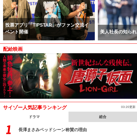
投票アプリ「TIPSTAR」がファン交流イ
ベント開催
美人社長の知られ
配給映画
サイゾー人気記事ランキング
03:20更新
ドラマ
総合
長澤まさみベッドシーン称賛の理由