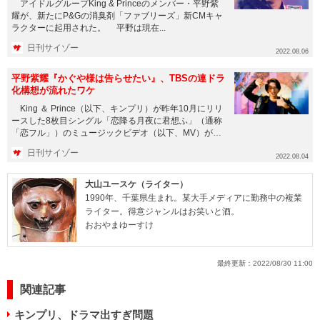
アイドルグループKing & Princeのメンバー・平野紫
耀が、新たにP&Gの消臭剤「ファブリーズ」新CMキャ
ラクターに起用された。 平野は現在...
日刊サイゾー
2022.08.06
平野紫耀『かぐや様は告らせたい』、TBSの連ドラ
化構想が流れたワケ
King ＆ Prince（以下、キンプリ）が昨年10月にリリ
ースした8枚目シングル「恋降る月夜に君想ふ」（通称
「恋フル」）のミュージックビデオ（以下、MV）が、
Yo...
日刊サイゾー
2022.08.04
大山ユースケ（ライター）
1990年、千葉県生まれ。某大手メディアに勤務中の複業
ライター。得意ジャンルはお笑いと酒。
おおやまゆーすけ
最終更新：
2022/08/30 11:00
関連記事
キンプリ、ドラマ出すぎ問題