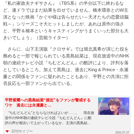
『私の家政夫ナギサさん』（TBS系）の半分以下に終わるな
ど、連ドラではまだ結果を出せていません。橋本環奈とのW主
演となった映画『かぐや様は告らせたい～天才たちの恋愛頭脳
戦～』シリーズこそ大ヒットしましたが、あれは原作の強さ
と、平野＆橋本というキャスティングがうまくいった部分も大
きいでしょう」（芸能ライター）
さらに、山下主演版『クロサギ』では堀北真希が演じた役を
務めると一部で報じられている黒島結菜は、現在放送中のNHK
朝の連続テレビ小説『ちむどんどん』の酷評により、評判を落
としているところ。加えて黒島は、過去にKing & Prince・永瀬
廉との関係をファンに疑われたこともあり、平野との共演に拒
否反応も一部ファンから出ている。
平野紫耀への黒島結菜“接近”をファンが警戒する
ワケ 過去には永瀬廉と…
“ちむどんどん”とならなければよいが……。 現在放
送中のNHK朝の連続テレビ小説『ちむどんどん』に酷
評の声が相次いで上がっているなか、主演の黒島結菜
は違う問題でも頭...
日刊サイゾー
2022.07.27