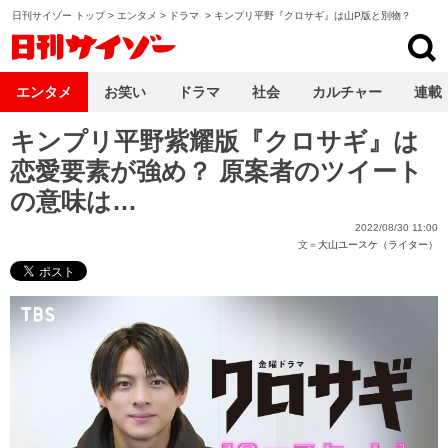
日刊サイゾー トップ
>
エンタメ
>
ドラマ
>
キンプリ平野『クロサギ』は山P版と別物？
日刊サイゾー
エンタメ
お笑い
ドラマ
社会
カルチャー
連載
キンプリ平野紫耀版『クロサギ』は
恋愛要素が強め？ 原案者のツイート
の意味は…
2022/08/30 11:00
文＝
大山ユースケ（ライター）