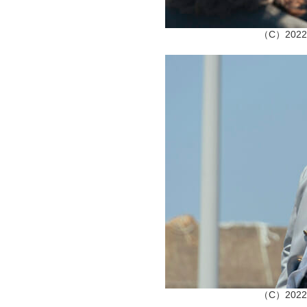
（C）20
（C）20