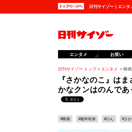
日刊サイゾー｜エンタ
エンタメ
お笑い
日刊サイゾー トップ
>
エンタメ
>
映画
『さかなのこ』はま
かなクンはのんであ
#映画
#能年玲奈
#のん
#さ