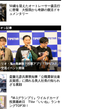
50歳を迎えたオートレーサー森且行
に密着 大怪我から奇跡の復活ドキ
ュメンタリー
チオシ記事
リオ・鬼ヶ島解散？投票アプリ「TIPSTAR」
ン交流イベント開催
斎藤元彦兵庫県知事「公職選挙法違
反疑惑」に揺れる美人社長の知られ
ざる素顔
『M-1グランプリ』ワイルドカード
投票最終日 TVer「いいね」ランキ
ングTOP30！