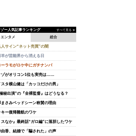
イゾー人気記事ランキング
すべて見る
エンタメ
総合
名人サイン“ネット売買”の闇
田羊が芸能界から消える日
ローラモがロケ中にガチナンパ
クゾがオリコン1位も実売は……
イスタ横山健は「カッコだけの男」
“極秘出演”の『全裸監督』はどうなる？
澤まさみベッドシーン称賛の理由
ッキー復帰難航のワケ
ミスなか』最終話“ガロ編”に落胆したワケ
持由香、結婚で「騙された」の声