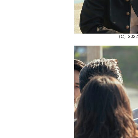
（C）20