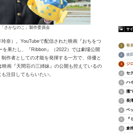
22「さかなのこ」製作委員会
サ
奈）。YouTubeで配信された映画『おちをつ
有
を果たし、『Ribbon』（2022）では劇場公開
吉
、制作者としての才能を発揮する一方で、俳優と
ジ
は映画『天間荘の三姉妹』の公開も控えているの
セ
にも注目してもらいたい。
ハ
瀧
長
ベ
『
倉