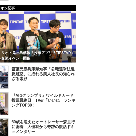
チオシ記事
リオ・鬼ヶ島解散？投票アプリ「TIPSTAR」
ン交流イベント開催
斎藤元彦兵庫県知事「公職選挙法違
反疑惑」に揺れる美人社長の知られ
ざる素顔
『M-1グランプリ』ワイルドカード
投票最終日 TVer「いいね」ランキ
ングTOP30！
50歳を迎えたオートレーサー森且行
に密着 大怪我から奇跡の復活ドキ
ュメンタリー