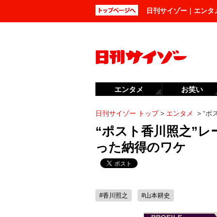
日刊サイゾー｜エンタ
エンタメ
お笑い
日刊サイゾー トップ
>
エンタメ
>
“ポ
“ポスト香川照之”
った納得のワケ
#香川照之
#山本耕史