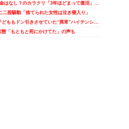
香川照之CM続々打ち切りも…違約金はなし？のカラクリ「3年ほどまって復活」路線か
に二股騒動「捨てられた女性は泣き寝入り」
TBSも大激怒…香川照之が記者も子どももドン引きさせていた“異常”ハイテンション
状態「もともと死にかけてた」の声も