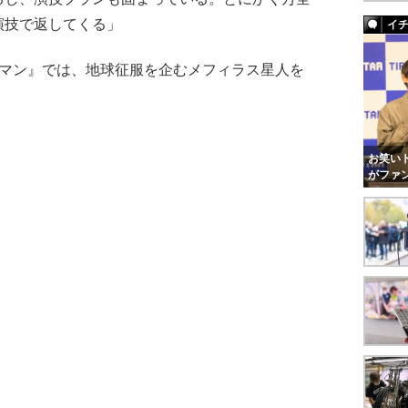
演技で返してくる」
イ
マン』では、地球征服を企むメフィラス星人を
お笑いト
がファ