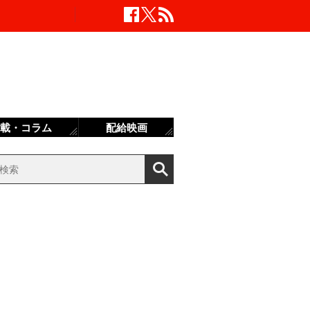
載・コラム
配給映画