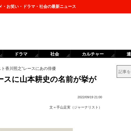
メ・お笑い・ドラマ・社会の最新ニュース
ドラマ
社会
カルチャー
連
スト香川照之”レースにあの俳優
レースに山本耕史の名前が挙が
2022/09/19 21:00
文＝
手山足実（ジャーナリスト）