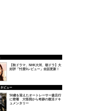
集
【秋ドラマ、NHK大河、朝ドラ】大
好評「忖度0レビュー」全話更新！
ンタビュー
50歳を迎えたオートレーサー森且行
に密着 大怪我から奇跡の復活ドキ
ュメンタリー