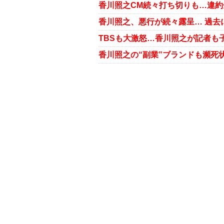
香川照之、悪行が続々露呈… 過去
香川照之の“副業”ブランドも瀕死