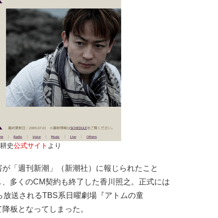
耕史
公式サイト
より
が「週刊新潮」（新潮社）に報じられたこと
を降板し、多くのCM契約も終了した香川照之。正式には
ら放送されるTBS系日曜劇場『アトムの童
て降板となってしまった。