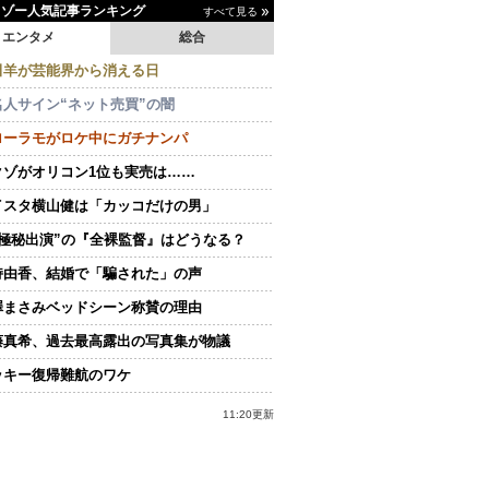
イゾー人気記事ランキング
すべて見る
エンタメ
総合
田羊が芸能界から消える日
名人サイン“ネット売買”の闇
ローラモがロケ中にガチナンパ
クゾがオリコン1位も実売は……
イスタ横山健は「カッコだけの男」
“極秘出演”の『全裸監督』はどうなる？
持由香、結婚で「騙された」の声
澤まさみベッドシーン称賛の理由
藤真希、過去最高露出の写真集が物議
ッキー復帰難航のワケ
11:20更新