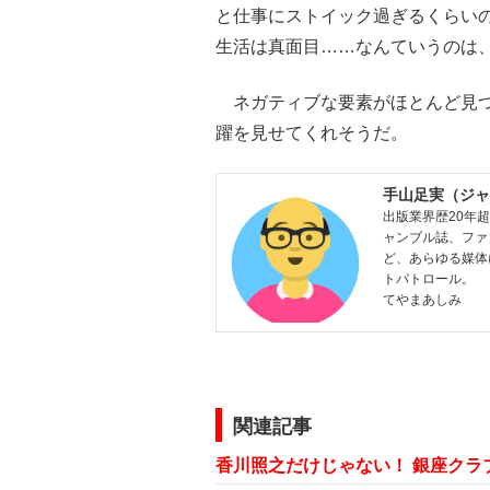
と仕事にストイック過ぎるくらい
生活は真面目……なんていうのは
ネガティブな要素がほとんど見つ
躍を見せてくれそうだ。
手山足実（ジャ
出版業界歴20年
ャンブル誌、ファ
ど、あらゆる媒体
トパトロール。
てやまあしみ
関連記事
香川照之だけじゃない！ 銀座クラ