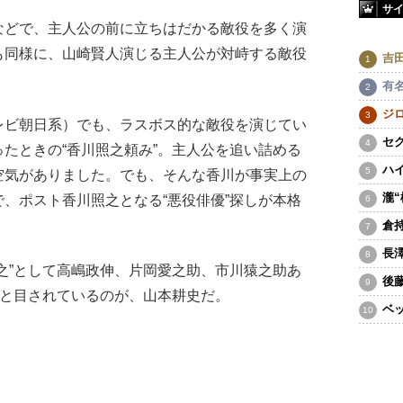
サ
どで、主人公の前に立ちはだかる敵役を多く演
も同様に、山崎賢人演じる主人公が対峙する敵役
吉
。
有
ジ
レビ朝日系）でも、ラスボス的な敵役を演じてい
セ
たときの“香川照之頼み”。主人公を追い詰める
ハ
空気がありました。でも、そんな香川が事実上の
瀧
、ポスト香川照之となる“悪役俳優”探しが本格
）
倉
長
之”として高嶋政伸、片岡愛之助、市川猿之助あ
後
”と目されているのが、山本耕史だ。
ベ