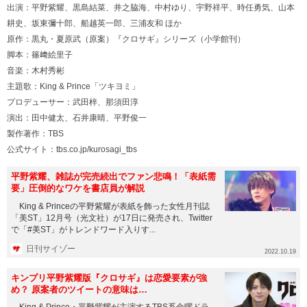
出演：平野紫耀、黒島結菜、井之脇海、中村ゆり、宇野祥平、時任勇気、山本
耕史、坂東彌十郎、船越英一郎、三浦友和 ほか
原作：黒丸・夏原武（原案）『クロサギ』シリーズ（小学館刊）
脚本：篠﨑絵里子
音楽：木村秀彬
主題歌：King & Prince「ツキヨミ」
プロデューサー：武田梓、那須田淳
演出：田中健太、石井康晴、平野俊一
製作著作：TBS
公式サイト：
tbs.co.jp/kurosagi_tbs
平野紫耀、雑誌が完売続出でファン悲鳴！「表紙需
要」圧倒的なワケを書店員が解説
King & Princeの平野紫耀が表紙を飾った女性月刊誌
「美ST」12月号（光文社）が17日に発売され、Twitter
で「#美ST」がトレンドワード入りす...
日刊サイゾー
2022.10.19
キンプリ平野紫耀版『クロサギ』は恋愛要素が強
め？ 原案者のツイートの意味は…
King & Prince・平野紫耀が主演するTBS系金曜ドラ