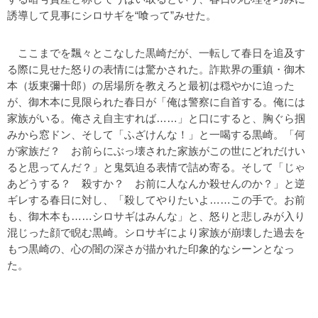
誘導して見事にシロサギを“喰って”みせた。
ここまでを飄々とこなした黒崎だが、一転して春日を追及す
る際に見せた怒りの表情には驚かされた。詐欺界の重鎮・御木
本（坂東彌十郎）の居場所を教えろと最初は穏やかに迫った
が、御木本に見限られた春日が「俺は警察に自首する。俺には
家族がいる。俺さえ自主すれば……」と口にすると、胸ぐら掴
みから窓ドン、そして「ふざけんな！」と一喝する黒崎。「何
が家族だ？ お前らにぶっ壊された家族がこの世にどれだけい
ると思ってんだ？」と鬼気迫る表情で詰め寄る。そして「じゃ
あどうする？ 殺すか？ お前に人なんか殺せんのか？」と逆
ギレする春日に対し、「殺してやりたいよ……この手で。お前
も、御木本も……シロサギはみんな」と、怒りと悲しみが入り
混じった顔で睨む黒崎。シロサギにより家族が崩壊した過去を
もつ黒崎の、心の闇の深さが描かれた印象的なシーンとなっ
た。