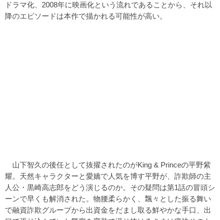
ドラマ化、2008年に映画化という流れであることから、それ以
降のエピソードは本作で描かれる可能性が高い。
山下智久の後任として抜擢されたのがKing & Princeの平野紫
耀。天然キャラクターと愛嬌で人気を博す平野が、詐欺師の主
人公・黒崎高志郎をどう演じるのか。その疑問は第1話の冒頭シ
ーンで早くも解消された。物腰柔らかく、飄々とした振る舞い
で融資詐欺グループから出資金をだまし取る鮮やかな手口、出