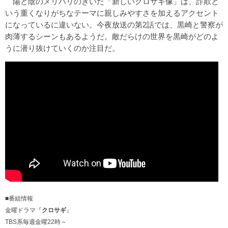
陽と陰のメリハリのきいた「新しいクロサギ像」は、詐欺と
いう重くなりがちなテーマに親しみやすさを加えるアクセント
になっているに違いない。今夜放送の第2話では、黒崎と警察が
肉薄するシーンもあるようだ。敵だらけの世界を黒崎がどのよ
うに潜り抜けていくのか注目だ。
■番組情報
金曜ドラマ『
クロサギ
』
TBS系毎週金曜22時～