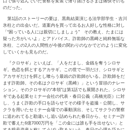
口で張り込んでいた警察を変装で潜り抜けるさまは痛快そのも
のだった。
第1話のストーリーの要は、黒島結菜演じる法学部学生・吉川
氷柱との出会いだ。道案内を買って出るお人好しな性格に対し
「“困っている人には親切にしましょう” その教え、たまには
疑った方がいいよ」とアドバイス。詐欺師の黒崎と純粋無垢な
氷柱、この2人の人間性が今後の関わりのなかでどのように変化
していくかも見ものだ。
『クロサギ』といえば、「人をだまし、金銭を奪うシロサ
ギ。色恋を餌とするアカサギ。この世で一羽だけ、シロサギと
アカサギだけを餌とし喰らう最凶の詐欺師がいる。詐欺師をだ
ます詐欺師。その名はクロサギ（黒崎）」という冒頭のナレー
ション。そのクロサギの“本領”は第1話でも展開された。シロサ
ギである起業セミナー会社の代表・春日公義（高橋光臣）に対
し、うまく詐欺の手口を語らせてその様子を盗撮・公開し、サ
クラを用いたセミナー会場での暴動演出、そしてサクラの警察
に追われてると勘違いし追い詰められた春日から、セミナー詐
欺で蓄えた6億7000万円を「この金には誰も手を出せない」と
する暗号資産と称してうばい取るという、春日の心理を巧みに