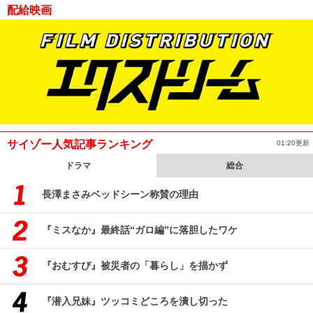
配給映画
サイゾー人気記事ランキング
01:20更新
ドラマ
総合
長澤まさみベッドシーン称賛の理由
『ミスなか』最終話“ガロ編”に落胆したワケ
『おむすび』被災者の「暮らし」を描かず
『潜入兄妹』ツッコミどころを潰し切った