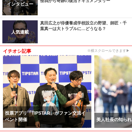
怪我から奇跡の復活ドキュメンタリー
インタビュー
真田広之が俳優養成学校設立の野望、師匠・千
葉真一は大トラブルに…どうなる？
人気連載
イチオシ記事
※横スクロールできます▶
投票アプリ「TIPSTAR」がファン交流イ
ベント開催
美人社長の知られ