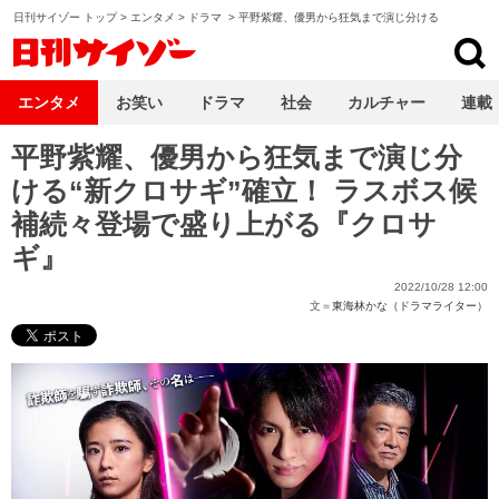
日刊サイゾー トップ
>
エンタメ
>
ドラマ
>
平野紫耀、優男から狂気まで演じ分ける
日刊サイゾー
エンタメ
お笑い
ドラマ
社会
カルチャー
連載
平野紫耀、優男から狂気まで演じ分
ける“新クロサギ”確立！ ラスボス候
補続々登場で盛り上がる『クロサ
ギ』
2022/10/28 12:00
文＝
東海林かな（ドラマライター）