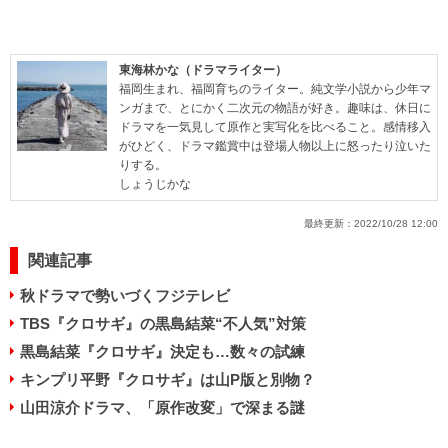
東海林かな（ドラマライター）
福岡生まれ、福岡育ちのライター。純文学小説から少年マ
ンガまで、とにかく二次元の物語が好き。趣味は、休日に
ドラマを一気見して原作と実写化を比べること。感情移入
がひどく、ドラマ鑑賞中は登場人物以上に怒ったり泣いた
りする。
しょうじかな
最終更新：
2022/10/28 12:00
関連記事
秋ドラマで勢いづくフジテレビ
TBS『クロサギ』の黒島結菜“不人気”対策
黒島結菜『クロサギ』決定も…数々の試練
キンプリ平野『クロサギ』は山P版と別物？
山田涼介ドラマ、「原作改変」で深まる謎