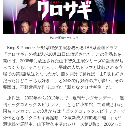
Paravi配信ページ
より
King & Prince・平野紫耀が主演を務めるTBS系金曜ドラマ
『クロサギ』の第1話が10月21日に放送された。この作品名を
聞けば、2006年に放送された山下智久主演シリーズの記憶がち
らつく人もいることだろう。平成の人気ドラマと比較される立
場での第1話放送となったが、蓋を開けて見れば「山P版も好き
だったけどこっちも好き！」とSNSでは好評の声が多い。その
要因は、平野紫耀が作り上げた「新たなクロサギ像」だ。
原作は、2003年から2013年まで「週刊ヤングサンデー」「週
刊ビッグコミックスピリッツ」（ともに小学館）で連載された
同名マンガで、この9月からは「ビッグコミックスピリッツ」で
外伝となる『クロサギ再起動－18歳新成人詐欺犯罪編－』が7
週連続で展開中。山下智久主演のシリーズ第1弾は、2006年に