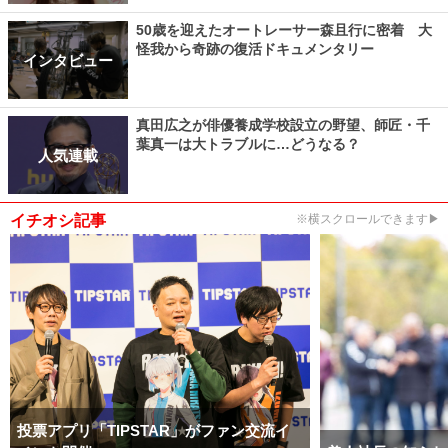
50歳を迎えたオートレーサー森且行に密着 大
怪我から奇跡の復活ドキュメンタリー
インタビュー
真田広之が俳優養成学校設立の野望、師匠・千
葉真一は大トラブルに…どうなる？
人気連載
イチオシ記事
※横スクロールできます▶
投票アプリ「TIPSTAR」がファン交流イ