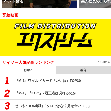
ベント開催
美人社長の知られ
配給映画
サイゾー人気記事ランキング
13:20更新
お笑い
総合
『M-1』ワイルドカード「いいね」TOP30
『M-1』『KOC』2冠王者は現れるのか
せいやZOOM騒動「ソロではなく見せ合いっこ」