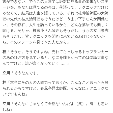
古ができない、でもこの人達では絶対に見る事の出来ないステ
ージを、あなたは見てるの今は。落語って、テクニックだけじ
ゃなくて、結局は人生を語っている。それは桂伸治師匠の大師
匠の先代の桂文治師匠もそうだけど、うまい下手なんか関係な
い。その存在、人生を語っているから、どんな落語でも楽しく
聞ける。そりゃ、柳家小さん師匠もそうだし、うちの立川談志
もそうだし、皆テクニックを聞きに来ているわけじゃないか
ら。そのステージを見てきた人だから」
桂
「そうか。そうですよね。売れてらっしゃるトップランカー
のあの師匠方を見ていると、なにを喋るかってのは勿論大事な
んですけど、誰が言うかっていう……」
立川
「そうなんです」
桂
「本当にその人の人間力って言うか、こんなこと言ったら怒
られるかもですけど、春風亭昇太師匠、そんなにテクニックな
いですもんね」
立川
「そんなにじゃなくて全然ないんだよ（笑）。滑舌も悪い
しね」