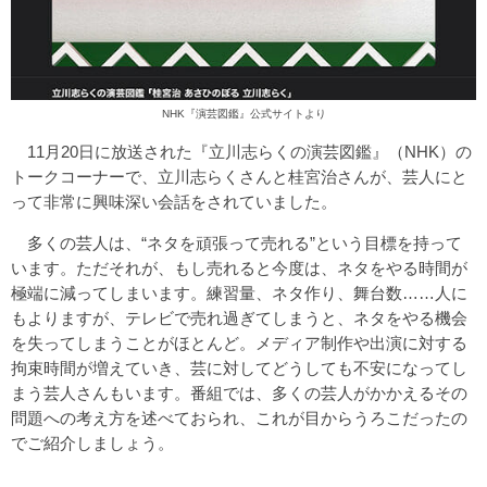
NHK『演芸図鑑』公式サイトより
11月20日に放送された『立川志らくの演芸図鑑』（NHK）の
トークコーナーで、立川志らくさんと桂宮治さんが、芸人にと
って非常に興味深い会話をされていました。
多くの芸人は、“ネタを頑張って売れる”という目標を持って
います。ただそれが、もし売れると今度は、ネタをやる時間が
極端に減ってしまいます。練習量、ネタ作り、舞台数……人に
もよりますが、テレビで売れ過ぎてしまうと、ネタをやる機会
を失ってしまうことがほとんど。メディア制作や出演に対する
拘束時間が増えていき、芸に対してどうしても不安になってし
まう芸人さんもいます。番組では、多くの芸人がかかえるその
問題への考え方を述べておられ、これが目からうろこだったの
でご紹介しましょう。