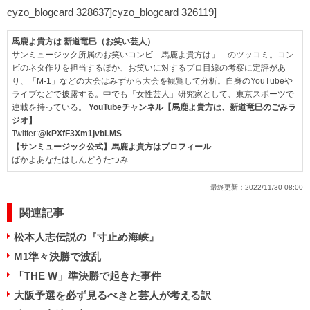
cyzo_blogcard 328637]cyzo_blogcard 326119]
馬鹿よ貴方は 新道竜巳（お笑い芸人）
サンミュージック所属のお笑いコンビ「馬鹿よ貴方は」 のツッコミ。コン
ビのネタ作りを担当するほか、お笑いに対するプロ目線の考察に定評があ
り、「M-1」などの大会はみずから大会を観覧して分析。自身のYouTubeや
ライブなどで披露する。中でも「女性芸人」研究家として、東京スポーツで
連載を持っている。
YouTubeチャンネル【馬鹿よ貴方は、新道竜巳のごみラ
ジオ】
Twitter:
@kPXfF3Xm1jvbLMS
【サンミュージック公式】馬鹿よ貴方はプロフィール
ばかよあなたはしんどうたつみ
最終更新：
2022/11/30 08:00
関連記事
松本人志伝説の『寸止め海峡』
M1準々決勝で波乱
「THE W」準決勝で起きた事件
大阪予選を必ず見るべきと芸人が考える訳