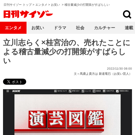
日刊サイゾー トップ
>
エンタメ
>
お笑い
>
稽古量減少の打開策がすばらしい
日刊サイゾー
エンタメ
お笑い
ドラマ
社会
カルチャー
連載
立川志らく×桂宮治の、売れたことに
よる稽古量減少の打開策がすばらし
い
2022/11/30 08:00
文＝
馬鹿よ貴方は 新道竜巳（お笑い芸人）