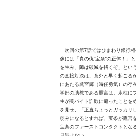
次回の第7話ではひまわり銀行相
像には「真の仇“宝条”の正体！」
を生み、隙は破滅を招くぞ」とい
の直接対決は、意外と早く起こる
にあたる鷹宮輝（時任勇気）の存
学部の助教である鷹宮は、氷柱に
生が闇バイト詐欺に遭ったことを
を見せ、「正直ちょっとガッカリ
弱みになるとすれば、宝条が鷹宮
宝条のファーストコンタクトとな
見逃せない。