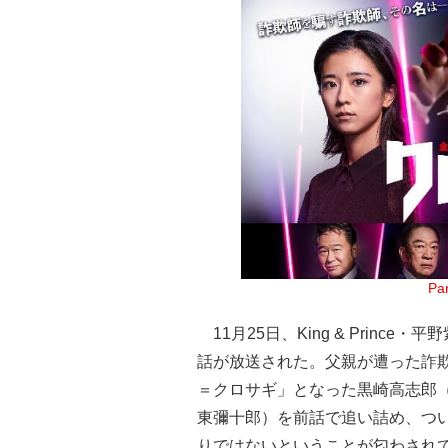
Pa
11月25日、King & Princ
話が放送された。父親が遭った詐
＝クロサギ」となった黒崎高志郎
東彌十郎）を前話で追い詰め、つ
りではないということが匂わされ