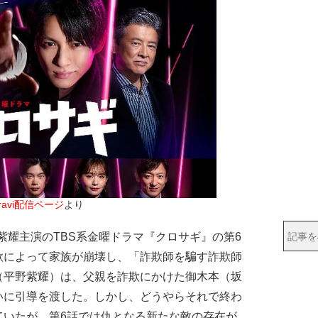
ravi配信ページ
より
e・平野紫耀主演のTBS系金曜ドラマ『クロサギ』の第6
欺によって家族が崩壊し、「詐欺師を騙す詐欺師
（平野紫耀）は、父親を詐欺にかけた御木本（坂
いに引導を渡した。しかし、どうやらそれで終わ
ていたが、第6話では仇となる新たな敵の存在が