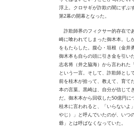
浮上。クロサギが詐欺の闇にずぶ
第2幕の開幕となった。
詐欺師界のフィクサー的存在であ
崎に喰われてしまった御木本。しか
をもたらした。腹心・垣根（金井
御木本も自らの頭に引き金を引い
志名将（井之脇海）から言われた
という一言。そして、詐欺師とし
前を桂木が拾って、教えて、育て
本の言葉。黒崎は、自分が信じて
だ。御木本から回収した50億円に
桂木に言われると、「いらないよ
やじ）」と呼んでいたのが、いつ
爺」とは呼ばなくなっていた。