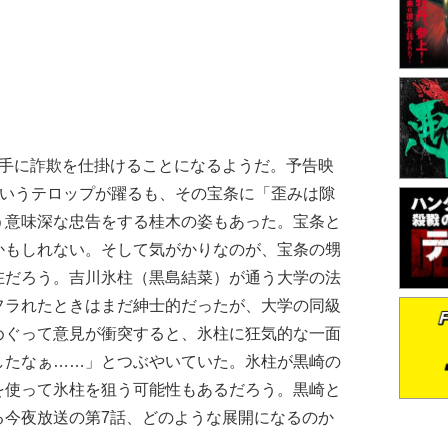
手に詐欺を仕掛けることになるようだ。予告映
というテロップが躍るも、その宝条に「歪みは隙
う意味深な忠告をする桂木の姿もあった。宝条と
かもしれない。そして気がかりなのが、宝条の甥
在だろう。吉川氷柱（黒島結菜）が通う大学の法
フラれたときはまだ紳士的だったが、大学の同級
めぐって意見が衝突すると、氷柱に狂気的な一面
したなぁ……」とつぶやいていた。氷柱が黒崎の
を使って氷柱を狙う可能性もあるだろう。黒崎と
る今夜放送の第7話、どのような展開になるのか