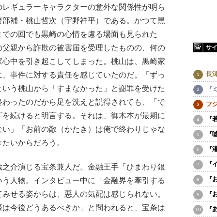
レギュラーキャラクターの意外な関係性が明ら
警部補・桃山哲次（宇野祥平）である。かつて黒
までの回でも黒崎の心情を慮る場面も見られた
の父親から詐欺の被害届を受理したものの、何の
サ
家心中を引き起こしてしまった。桃山は、黒崎家
長
に、事件に対する責任を感じていたのだ。「ずっ
という桃山から「すまなかった」と謝罪を受けた
『
終わったのだから足を洗えと説得されても、「で
フ
ギを続けると明言する。それは、御木本が最期に
『
ない」「お前の敵（かたき）は俺で終わりじゃな
『
きたいからだろう。
『
『
之介演じる宝条兼人だ。金融王手「ひまわり銀
『
いう人物。インタビュー中に「金融界を牽引する
てみせる姿からは、悪人の気配は感じられない。
『
済は今後どうあるべきか」と問われると、宝条は
『