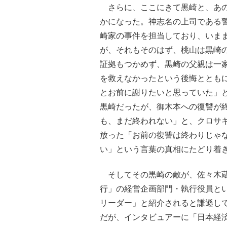
さらに、ここにきて黒崎と、あの
かになった。神志名の上司である
崎家の事件を担当しており、いま
が、それもそのはず、桃山は黒崎
証拠もつかめず、黒崎の父親は一
を救えなかったという後悔ととも
とお前に謝りたいと思っていた」
黒崎だったが、御木本への復讐が
も、まだ終われない」と、クロサ
放った「お前の復讐は終わりじゃ
い」という言葉の真相にたどり着
そしてその黒崎の敵が、佐々木蔵
行」の経営企画部門・執行役員と
リーダー」と紹介されると謙遜し
だが、インタビュアーに「日本経