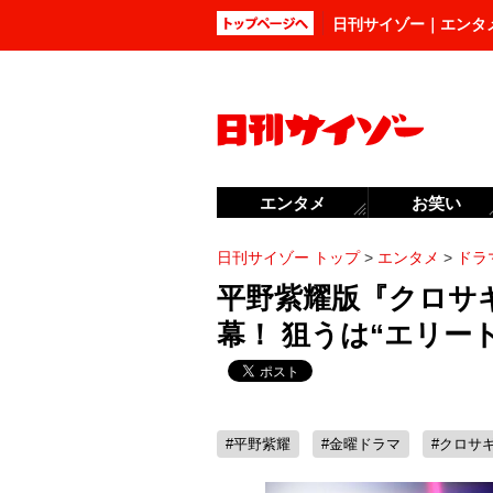
日刊サイゾー｜エンタ
エンタメ
お笑い
日刊サイゾー トップ
>
エンタメ
>
ドラ
平野紫耀版『クロサ
幕！ 狙うは“エリー
#平野紫耀
#金曜ドラマ
#クロサ