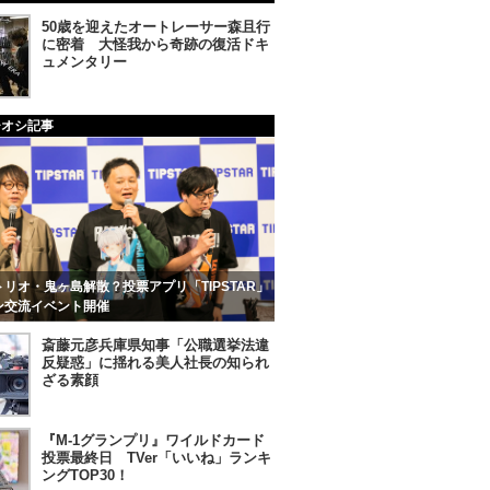
50歳を迎えたオートレーサー森且行
に密着 大怪我から奇跡の復活ドキ
ュメンタリー
チオシ記事
リオ・鬼ヶ島解散？投票アプリ「TIPSTAR」
ン交流イベント開催
斎藤元彦兵庫県知事「公職選挙法違
反疑惑」に揺れる美人社長の知られ
ざる素顔
『M-1グランプリ』ワイルドカード
投票最終日 TVer「いいね」ランキ
ングTOP30！