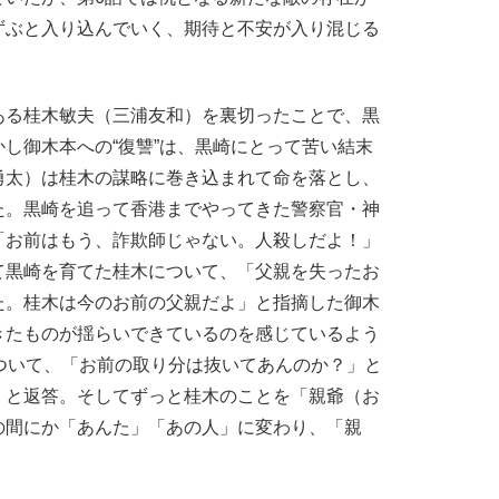
ずぶと入り込んでいく、期待と不安が入り混じる
る桂木敏夫（三浦友和）を裏切ったことで、黒
し御木本への“復讐”は、黒崎にとって苦い結末
勇太）は桂木の謀略に巻き込まれて命を落とし、
た。黒崎を追って香港までやってきた警察官・神
「お前はもう、詐欺師じゃない。人殺しだよ！」
て黒崎を育てた桂木について、「父親を失ったお
た。桂木は今のお前の父親だよ」と指摘した御木
きたものが揺らいできているのを感じているよう
ついて、「お前の取り分は抜いてあんのか？」と
」と返答。そしてずっと桂木のことを「親爺（お
の間にか「あんた」「あの人」に変わり、「親