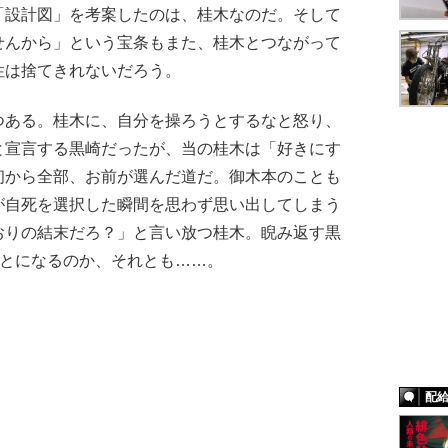
「設計図」を考案したのは、桂木なのだ。そして
せんから」という宝条もまた、桂木とつながって
性は捨てきれないだろう。
ある。桂木に、自分を操ろうとするなと怒り、
と宣言する黒崎だったが、当の桂木は「好きにす
初から全部、お前が選んだ道だ。御木本のことも
が自死を選択した瞬間を思わず思い出してしまう
おりの結末だろ？」と言い放つ桂木。睨み返す黒
ことになるのか、それとも……。
配