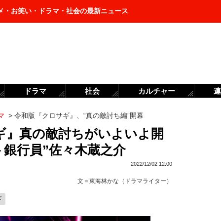
メ・お笑い・ドラマ・社会の最新ニュース
ドラマ
社会
カルチャー
連
マ
>
令和版『クロサギ』、“真の敵討ち編”開幕
ギ』真の敵討ちがいよいよ開
ト銀行員”佐々木蔵之介
2022/12/02 12:00
文＝
東海林かな（ドラマライター）
ギ