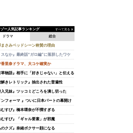
イゾー人気記事ランキング
すべて見る
ドラマ
総合
澤まさみベッドシーン称賛の理由
ミスなか』最終話“ガロ編”に落胆したワケ
ジ香里奈ドラマ、大コケ確実か
若草物語』相手に「好きじゃない」と伝える
嘘解きレトリック』抽出された普遍性
潜入兄妹』ツッコミどころを潰し切った
インフォーマ 』ついに日本パートの幕開け
おむすび』橋本環奈が不憫すぎる
おむすび』「ギャル要素」が邪魔
あのクズ』奈緒ボクサー顔になる