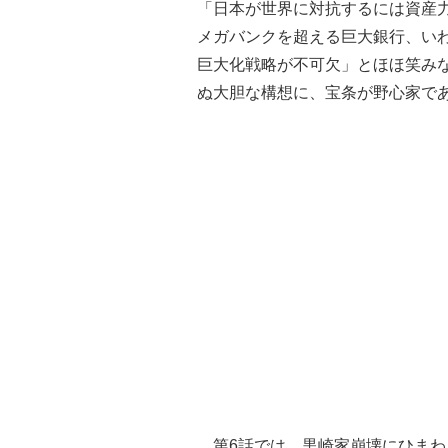
「日本が世界に対抗するには資産
メガバンクを超える巨大銀行、い
巨大化戦略が不可欠」とほほ笑み
ぬ大胆な構想に、宝条が野心家で
第6話では、黒崎家崩壊にひまわ