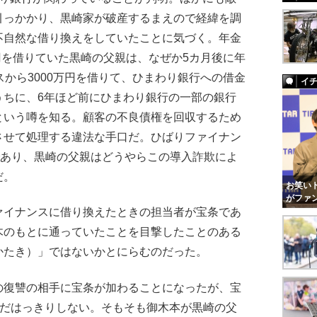
引っかかり、黒崎家が破産するまえので経緯を調
不自然な借り換えをしていたことに気づく。年金
万円を借りていた黒崎の父親は、なぜか5カ月後に年
スから3000万円を借りて、ひまわり銀行への借金
イ
うちに、6年ほど前にひまわり銀行の一部の銀行
という噂を知る。顧客の不良債権を回収するため
させて処理する違法な手口だ。ひばりファイナン
であり、黒崎の父親はどうやらこの導入詐欺によ
だ。
お笑いト
がファ
イナンスに借り換えたときの担当者が宝条であ
木のもとに通っていたことを目撃したことのある
かたき）」ではないかとにらむのだった。
復讐の相手に宝条が加わることになったが、宝
まだはっきりしない。そもそも御木本が黒崎の父