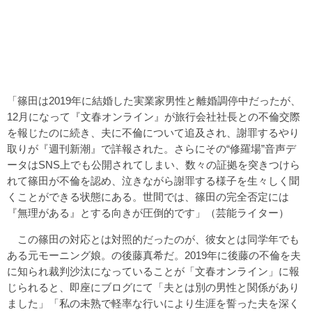
「篠田は2019年に結婚した実業家男性と離婚調停中だったが、
12月になって『文春オンライン』が旅行会社社長との不倫交際
を報じたのに続き、夫に不倫について追及され、謝罪するやり
取りが『週刊新潮』で詳報された。さらにその“修羅場”音声デ
ータはSNS上でも公開されてしまい、数々の証拠を突きつけら
れて篠田が不倫を認め、泣きながら謝罪する様子を生々しく聞
くことができる状態にある。世間では、篠田の完全否定には
『無理がある』とする向きが圧倒的です」（芸能ライター）
この篠田の対応とは対照的だったのが、彼女とは同学年でも
ある元モーニング娘。の後藤真希だ。2019年に後藤の不倫を夫
に知られ裁判沙汰になっていることが「文春オンライン」に報
じられると、即座にブログにて「夫とは別の男性と関係があり
ました」「私の未熟で軽率な行いにより生涯を誓った夫を深く