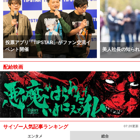
投票アプリ「TIPSTAR」がファン交流イ
ベント開催
美人社長の知られ
配給映画
サイゾー人気記事ランキング
07:20更新
エンタメ
総合