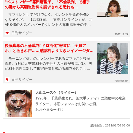
“ベストマザー”篠田麻里子、「不倫裁判」で相手
の妻から高額慰謝料を請求される恐れも…
ママタレとしてだけでなく、タレント生命の危機と
なりそうだ。 12月23日、「文春オンライン」が、元
AKB48の人気メンバーでタレントの篠田麻里子の不倫
疑惑を報じた。...
日刊サイゾー
2022.12.27
後藤真希の不倫裁判“ドロ沼化”報道に「全員ア
ホ」とあきれ声……慰謝料より大きいイメージダウ
ンの代償
モーニング娘。の元メンバーであるゴマキこと後藤
真希。3月に元交際相手の男性との不倫が夫にバレ、夫
が相手男性に対して損害賠償を求める裁判を起こして
いることが一部週刊誌に...
日刊サイゾー
2019.06.06
大山ユースケ（ライター）
1990年、千葉県生まれ。某大手メディアに勤務中の複業
ライター。得意ジャンルはお笑いと酒。
おおやまゆーすけ
最終更新：
2023/01/06 09:00