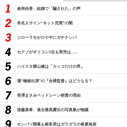
倉持由香、結婚で「騙された」の声
有名人サイン“ネット売買”の闇
ジローラモがロケ中にガチナンパ
セクゾがオリコン1位も実売は……
ハイスタ横山健は「カッコだけの男」
瀧“極秘出演”の『全裸監督』はどうなる？
長澤まさみベッドシーン称賛の理由
後藤真希、過去最高露出の写真集が物議
センバツ開幕も観客席はガラガラの春夏格差