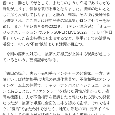
傷つけ、妻として母として、またこのような立場でありながら
自覚が足りず、信頼を裏切る事となりました。後悔の思いとと
もに深く反省しております」と認め、謝罪。その後は夫婦関係
も修復され、ここ最近は昨年発売の写真集がロングセラーを記
録し、また『テレ東音楽祭2022冬』（テレビ東京系）『ミュー
ジックステーション ウルトラSUPER LIVE 2022』（テレビ朝日
系）といった音楽特番にも出演するなど、歌手としての活動も
活発で、むしろ“不倫”以前よりも活躍が目立つ。
今回の篠田の対応に、後藤の好感度が上昇する現象が起こっ
ているという。芸能記者が語る。
「篠田の場合、夫も不倫相手もベンチャーの起業家。一方。後
藤といえば結婚相手は地元の建設作業員で、不倫相手はオンラ
インゲーム上の仲間で、チャットナンパというシチュエーショ
ンであることに、“ファンタジー”を感じた男性が多かった。篠
田も後藤も、夫が不倫相手を提訴したと報じられる形での発覚
だったが、後藤は即座に全面的に非を認めて謝罪。それでもす
ぐに“復活”できたわけではなく、地道な活動の末に元アイドル
歌手としての実力が再評価された。そもそも後藤はつんく♂