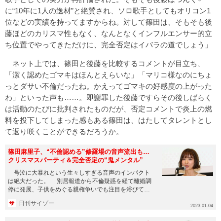
に“10年に1人の逸材”と絶賛され、ソロ歌手としてもオリコン1
位などの実績を持ってますからね。対して篠田は、そもそも後
藤ほどのカリスマ性もなく、なんとなくインフルエンサー的立
ち位置でやってきただけに、完全否定はイバラの道でしょう」
ネット上では、篠田と後藤を比較するコメントが目立ち、
「潔く認めたゴマキはほんとえらいな」「マリコ様なのにちょ
っとダサい不倫だったね。かえってゴマキの好感度の上がった
わ」といった声も……。即謝罪した後藤ですらその後しばらく
は活動のたびに批判されたものだが、否定コメントで炎上の燃
料を投下してしまった感もある篠田は、はたしてタレントとし
て返り咲くことができるだろうか。
篠田麻里子、“不倫認める”修羅場の音声流出も…
クリスマスパーティ＆完全否定の“鬼メンタル”
号泣に大暴れという生々しすぎる音声のインパクト
は絶大だった。 別居報道から不倫疑惑を経て離婚調
停に発展、子供をめぐる親権争いでも注目を浴びてい
た元AKB48・篠田麻...
日刊サイゾー
2023.01.04