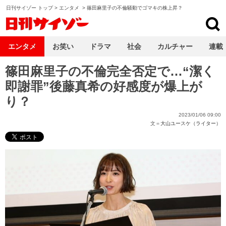
日刊サイゾー トップ
>
エンタメ
>
篠田麻里子の不倫騒動でゴマキの株上昇？
日刊サイゾー
エンタメ
お笑い
ドラマ
社会
カルチャー
連載
篠田麻里子の不倫完全否定で…“潔く
即謝罪”後藤真希の好感度が爆上が
り？
2023/01/06 09:00
文＝
大山ユースケ（ライター）