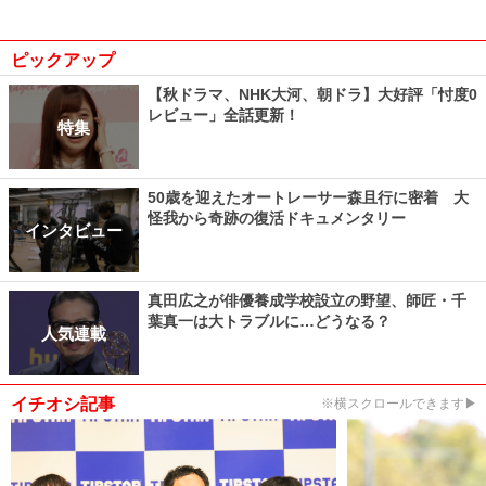
ピックアップ
【秋ドラマ、NHK大河、朝ドラ】大好評「忖度0
レビュー」全話更新！
特集
50歳を迎えたオートレーサー森且行に密着 大
怪我から奇跡の復活ドキュメンタリー
インタビュー
真田広之が俳優養成学校設立の野望、師匠・千
葉真一は大トラブルに…どうなる？
人気連載
イチオシ記事
※横スクロールできます▶