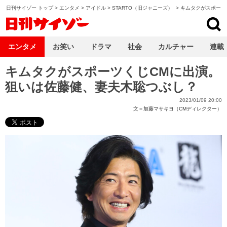
日刊サイゾー トップ
>
エンタメ
>
アイドル
>
STARTO（旧ジャニーズ）
>
キムタクがスポーツ
日刊サイゾー
エンタメ
お笑い
ドラマ
社会
カルチャー
連載
キムタクがスポーツくじCMに出演。
狙いは佐藤健、妻夫木聡つぶし？
2023/01/09 20:00
文＝
加藤マサキヨ（CMディレクター）