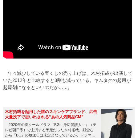
年々減少している宝くじの売り上げは、木村拓哉が出演して
いた2012年と比較すると3割も減っている。キムタクの起用が
起爆剤になるといいのだが……。
木村拓哉を起用した謎のスキンケアブランド、広告
大量投下で思い出される“あの人気商品CM”
2020年の春クールドラマ『BG～身辺警護人～』（テ
レビ朝日系）で主演する予定だった木村拓哉。残念な
がら『BG』の放送日は未定となっているが、ドラマに