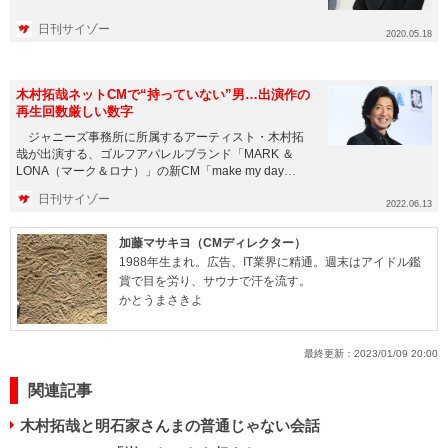
合わせて放送する...
日刊サイゾー
2020.05.18
木村拓哉ネットCMで“持っていない”男…出演作の
再生回数厳しい数字
ジャニーズ事務所に所属するアーティスト・木村拓
哉が出演する、ゴルフアパレルブランド「MARK ＆
LONA（マーク＆ロナ）」の新CM「make my day
2022...
日刊サイゾー
2022.06.13
加藤マサキヨ（CMディレクター）
1988年生まれ。広告、IT業界に精通。週末はアイドル鑑
賞で目を労り、サウナで汗を流す。
かとうまさきよ
最終更新：
2023/01/09 20:00
関連記事
木村拓哉と明石家さんまの普通じゃない会話