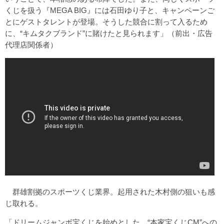
くじを扱う『MEGA BIG』には石田ゆり子と、キャンペーンご
とにゲストタレントが登場。そうした競合に割って入るため
に、“キムタクブランド”に賭けたと見られます」（前出・広告
代理店関係者）
群雄割拠のスポーツくじ業界。起用された木村側の狙いも感
じ取れる。
「ドリームジャンボ宝くじを始めとした、“本家宝くじCM”への