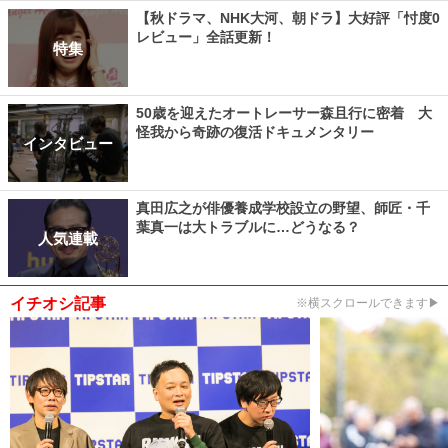
【秋ドラマ、NHK大河、朝ドラ】大好評「忖度0
レビュー」全話更新！
特集
50歳を迎えたオートレーサー森且行に密着 大
怪我から奇跡の復活ドキュメンタリー
インタビュー
真田広之が俳優養成学校設立の野望、師匠・千
葉真一は大トラブルに…どうなる？
人気連載
イチオシ記事
※横スクロールできます▶