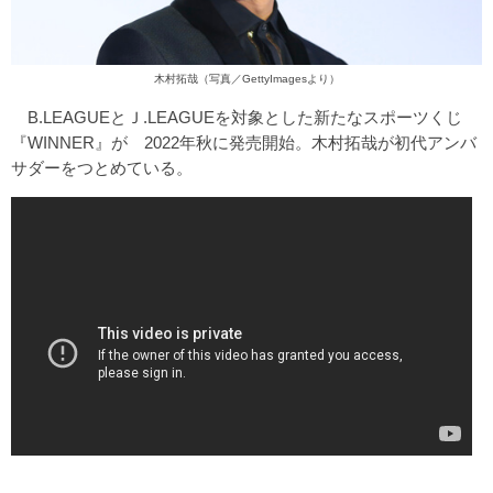
木村拓哉（写真／GettyImagesより）
B.LEAGUEとＪ.LEAGUEを対象とした新たなスポーツくじ
『WINNER』が 2022年秋に発売開始。木村拓哉が初代アンバ
サダーをつとめている。