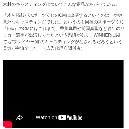
木村のキャスティングについてこんな意見があがっている。
「木村拓哉がスポーツくじのCMに出演するというのは、やや
意外なキャスティングでした。というのも同種のスポーツくじ
『toto』のCMにはこれまで、香川真司や前園真聖など往年のサ
ッカー選手が出演してきたという系譜があり、WINNERに関し
ても“プレイヤー側”のキャスティングがなされるだろうという
見方が主流でした」（広告代理店関係者）