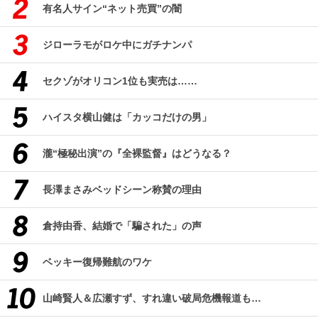
有名人サイン“ネット売買”の闇
ジローラモがロケ中にガチナンパ
セクゾがオリコン1位も実売は……
ハイスタ横山健は「カッコだけの男」
瀧“極秘出演”の『全裸監督』はどうなる？
長澤まさみベッドシーン称賛の理由
倉持由香、結婚で「騙された」の声
ベッキー復帰難航のワケ
山崎賢人＆広瀬すず、すれ違い破局危機報道も…