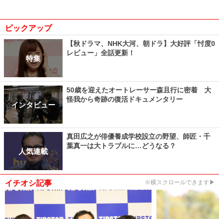
ピックアップ
【秋ドラマ、NHK大河、朝ドラ】大好評「忖度0
レビュー」全話更新！
特集
50歳を迎えたオートレーサー森且行に密着 大
怪我から奇跡の復活ドキュメンタリー
インタビュー
真田広之が俳優養成学校設立の野望、師匠・千
葉真一は大トラブルに…どうなる？
人気連載
イチオシ記事
※横スクロールできます▶