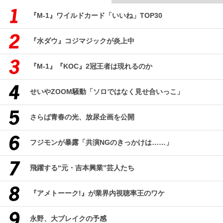
『M-1』ワイルドカード「いいね」TOP30
『水ダウ』コジマジックが炎上中
『M-1』『KOC』2冠王者は現れるのか
せいやZOOM騒動「ソロではなく見せ合いっこ」
さらば青春の光、放尿企画を公開
フジモンが暴露「共演NGのきっかけは……」
飛躍する“元・吉本興業”芸人たち
『アメトーーク!』が業界内視聴率王のワケ
永野、大ブレイクの予感