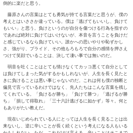
倒的に楽だと思う。
藤原さんの言葉はとても勇気が持てる言葉だと思うが、僕の
考えとはいささか違っている。僕は「逃げてもいいし、負けて
もいい」と思う。負けというのが自分を傷つける行為を指すの
であれば絶対に負けてはいけないが、本音を言うことを負けだ
と感じているなら負けていい。誰かへの思いやりや恥ずかし
さ、強がり、プライド、その他もろもろで自分の感情を押さえ
つけて笑顔でいることは、決して凄い事では無いのだ。
弱音を吐くことはとても情けなくてカッコ悪くて自分として
は負けてしまった気がするかもしれないが、人生を長く見たと
きに負けることは悪い事じゃないのだ。これは何も僕の独断と
偏見で言っているわけではなく、先人たちはこんな言葉を残し
てくれている。「負けるが勝ち」「負けて勝つ」「逃げるが勝
ち」「損して得取れ」「三十六計逃げるに如かず」等々。何と
もありがたい教えだ。
現在いじめられている人にとっては人生を長く見ることは出
来ないし、逆に辛いことが長く続くという考えになる人もいる
かもしれない。ただ、これだけは言える。辛いことはそこまで