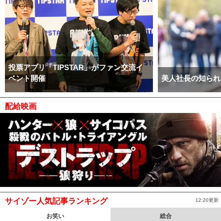
投票アプリ「TIPSTAR」がファン交流イ
ベント開催
美人社長の知られ
配給映画
サイゾー人気記事ランキング
12:20更新
お笑い
総合