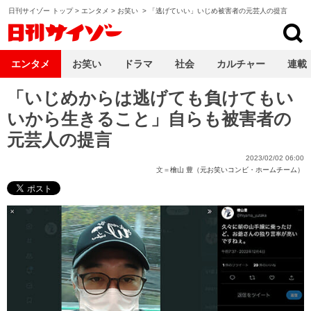
日刊サイゾー トップ
>
エンタメ
>
お笑い
>
「逃げていい」いじめ被害者の元芸人の提言
日刊サイゾー
エンタメ
お笑い
ドラマ
社会
カルチャー
連載
「いじめからは逃げても負けてもい
いから生きること」自らも被害者の
元芸人の提言
2023/02/02 06:00
文＝
檜山 豊（元お笑いコンビ・ホームチーム）