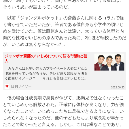
頭の「逃げてもいいけど、負けたらあかん」という言葉には、
そういう思いが詰まっているのだ。
以前「ジャングルポケット」の斎藤さんに関するコラムで軽
く書かせていただいたが、筆者である僕自身も小学生の頃いじ
めを受けていた。僕は藤原さんとは違い、太っている体型と内
向的な性格がいじめの原因であった為に、2回ほど転校したのだ
が、いじめは無くならなかった。
ジャンポケ斎藤の“いじめについて語る”活動と芸
人
みなさんはお笑い芸人のプライベートの姿にどんな
印象を持っているだろうか。テレビ通り普段から明る
く面白いイメージ？ それとも普段はテレビとは真
逆の物静かなイメージ？も...
日刊サイゾー
2022.06.25
僕の場合は成長期で身長が伸びて、肥満児ではなくなったこ
とでいじめから解放された。正確には体格が良くなり、力が強
くなったことで、いじめっこたちに反抗できるようになり、い
じめられなくなったのだ。他の子どもたちより成長期が早かっ
たことで助かったと言える。しかし、これは稀なことであり、