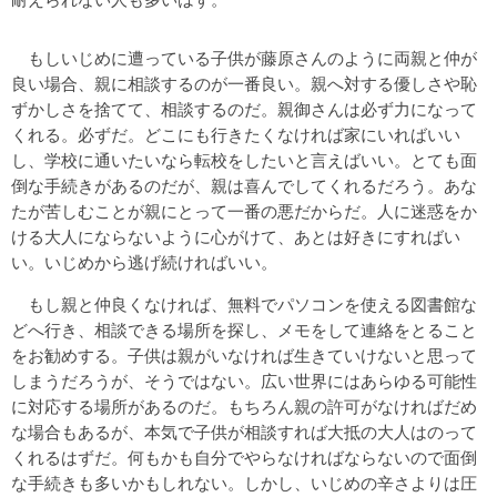
もしいじめに遭っている子供が藤原さんのように両親と仲が
良い場合、親に相談するのが一番良い。親へ対する優しさや恥
ずかしさを捨てて、相談するのだ。親御さんは必ず力になって
くれる。必ずだ。どこにも行きたくなければ家にいればいい
し、学校に通いたいなら転校をしたいと言えばいい。とても面
倒な手続きがあるのだが、親は喜んでしてくれるだろう。あな
たが苦しむことが親にとって一番の悪だからだ。人に迷惑をか
ける大人にならないように心がけて、あとは好きにすればい
い。いじめから逃げ続ければいい。
もし親と仲良くなければ、無料でパソコンを使える図書館な
どへ行き、相談できる場所を探し、メモをして連絡をとること
をお勧めする。子供は親がいなければ生きていけないと思って
しまうだろうが、そうではない。広い世界にはあらゆる可能性
に対応する場所があるのだ。もちろん親の許可がなければだめ
な場合もあるが、本気で子供が相談すれば大抵の大人はのって
くれるはずだ。何もかも自分でやらなければならないので面倒
な手続きも多いかもしれない。しかし、いじめの辛さよりは圧