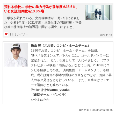
荒れる学校… 学校の暴力行為が前年度比15.5％、
いじめ認知件数も19.0％増
学校が荒れている。文部科学省が10月27日に公表し
た「令和3年度（2021年度）児童生徒の問題行動・不登
校等生徒指導上の諸課題に関する調査」によると、
小・中・高等学校...
日刊サイゾー
2022.11.13
檜山 豊（元お笑いコンビ・ホームチーム）
1996年お笑いコンビ「ホーム・チーム」を結成。
NHK『爆笑オンエアバトル』には、ゴールドバトラーに
認定された。 また、役者として『人にやさしく』（フジ
テレビ系）や映画『雨あがる』などに出演。2010年にコ
ンビを解散しその後、 演劇集団「チームギンクラ」を結
成。現在は舞台の脚本や番組の企画などのほか、お笑い芸
人のネタ見せなども行っている。 また、企業向けセミナ
ーで講師なども務めている。
Twitter:
@@hiyama_yutaka
【劇団チーム・ギンクラ】
ひやまゆたか
最終更新：
2023/02/02 06:00