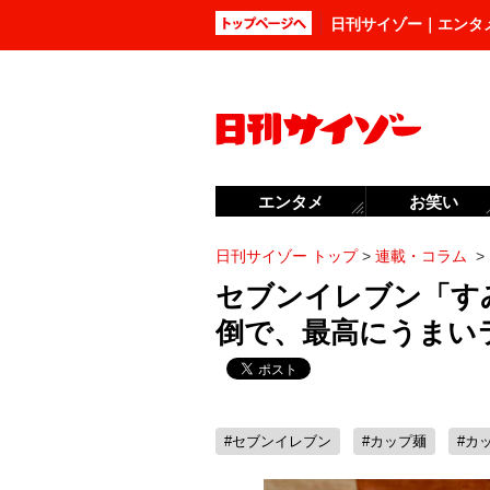
日刊サイゾー｜エンタ
エンタメ
お笑い
日刊サイゾー トップ
>
連載・コラム
>
セブンイレブン「す
倒で、最高にうまい
#セブンイレブン
#カップ麺
#カ