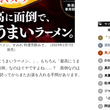
サ
『
源
メン。すみれ 特濃芳醇みそ」（2023年2月7日
発売）
美
か
うまいラーメン。」。もちろん「最高にうま
面倒」なのはイヤですよね……？ 面倒なのは
真
湯切ってからまたお湯を入れる手間があります。
来
松
ジ
「
阿