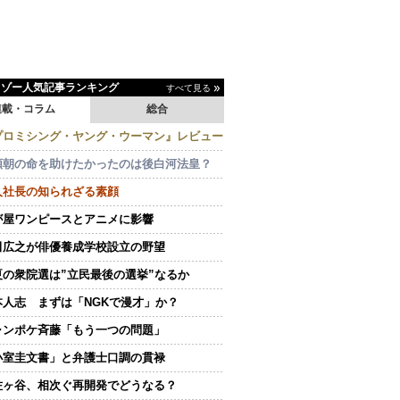
イゾー人気記事ランキング
すべて見る
連載・コラム
総合
プロミシング・ヤング・ウーマン』レビュー
頼朝の命を助けたかったのは後白河法皇？
人社長の知られざる素顔
が屋ワンピースとアニメに影響
田広之が俳優養成学校設立の野望
夏の衆院選は”立民最後の選挙”なるか
本人志 まずは「NGKで漫才」か？
ャンポケ斉藤「もう一つの問題」
小室圭文書」と弁護士口調の貫禄
佐ヶ谷、相次ぐ再開発でどうなる？