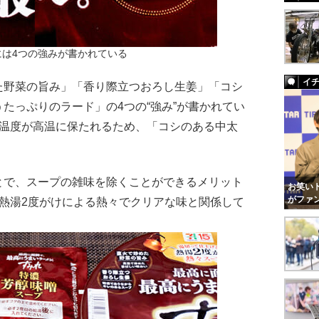
には4つの強みが書かれている
イ
野菜の旨み」「香り際立つおろし生姜」「コシ
たっぷりのラード」の4つの“強み”が書かれてい
プ温度が高温に保たれるため、「コシのある中太
で、スープの雑味を除くことができるメリット
お笑いト
がファ
熱湯2度がけによる熱々でクリアな味と関係して