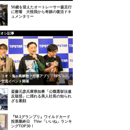
50歳を迎えたオートレーサー森且行
に密着 大怪我から奇跡の復活ドキ
ュメンタリー
チオシ記事
リオ・鬼ヶ島解散？投票アプリ「TIPSTAR」
ン交流イベント開催
斎藤元彦兵庫県知事「公職選挙法違
反疑惑」に揺れる美人社長の知られ
ざる素顔
『M-1グランプリ』ワイルドカード
投票最終日 TVer「いいね」ランキ
ングTOP30！