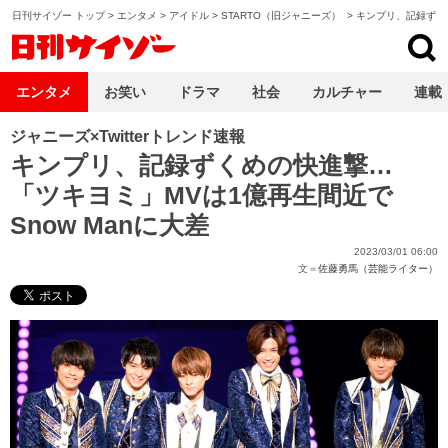
日刊サイゾー トップ
>
エンタメ
>
アイドル
>
STARTO（旧ジャニーズ）
>
キンプリ、記録ずく
日刊サイゾー
エンタメ
お笑い
ドラマ
社会
カルチャー
連載
ジャニーズ×Twitterトレンド速報
キンプリ、記録ずくめの快進撃…
「ツキヨミ」MVは1億再生間近で
Snow Manに大差
2023/03/01 06:00
文＝
佐藤勇馬（芸能ライター）