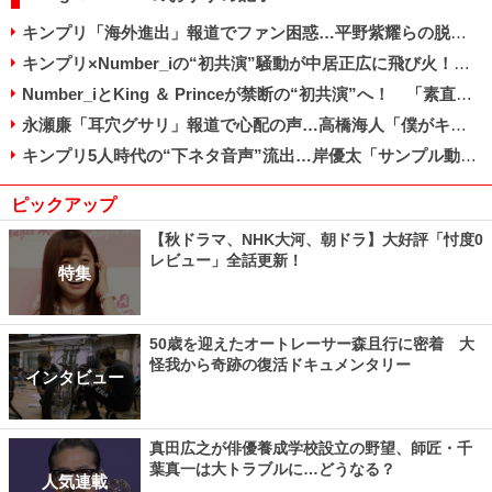
キンプリ「海外進出」報道でファン困惑…平野紫耀らの脱退経緯ひっくり返る？
キンプリ×Number_iの“初共演”騒動が中居正広に飛び火！ 放送前から苦言続出のワケ
Number_iとKing ＆ Princeが禁断の“初共演”へ！ 「素直に嬉しい」「複雑」とファン賛否
永瀬廉「耳穴グサリ」報道で心配の声…高橋海人「僕がキンプリ守る」宣言で見えた成長
キンプリ5人時代の“下ネタ音声”流出…岸優太「サンプル動画で十分」で好感度上昇!?
ピックアップ
【秋ドラマ、NHK大河、朝ドラ】大好評「忖度0
レビュー」全話更新！
特集
50歳を迎えたオートレーサー森且行に密着 大
怪我から奇跡の復活ドキュメンタリー
インタビュー
真田広之が俳優養成学校設立の野望、師匠・千
葉真一は大トラブルに…どうなる？
人気連載