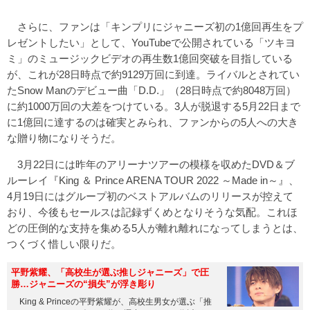
さらに、ファンは「キンプリにジャニーズ初の1億回再生をプ
レゼントしたい」として、YouTubeで公開されている「ツキヨ
ミ」のミュージックビデオの再生数1億回突破を目指している
が、これが28日時点で約9129万回に到達。ライバルとされてい
たSnow Manのデビュー曲「D.D.」（28日時点で約8048万回）
に約1000万回の大差をつけている。3人が脱退する5月22日まで
に1億回に達するのは確実とみられ、ファンからの5人への大き
な贈り物になりそうだ。
3月22日には昨年のアリーナツアーの模様を収めたDVD＆ブ
ルーレイ『King ＆ Prince ARENA TOUR 2022 ～Made in～』、
4月19日にはグループ初のベストアルバムのリリースが控えて
おり、今後もセールスは記録ずくめとなりそうな気配。これほ
どの圧倒的な支持を集める5人が離れ離れになってしまうとは、
つくづく惜しい限りだ。
平野紫耀、「高校生が選ぶ推しジャニーズ」で圧
勝…ジャニーズの“損失”が浮き彫り
King & Princeの平野紫耀が、高校生男女が選ぶ「推