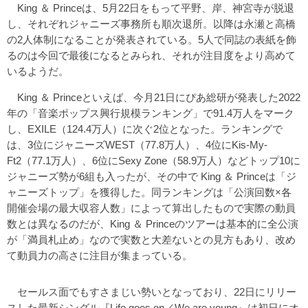
King ＆ Princeは、5月22日をもって平野、岸、神宮寺が脱退
し、それぞれジャニーズ事務所も順次退所。以降は永瀬と高橋
の2人体制になることが発表されている。5人で同誌の表紙を飾
るのは今回で最後になるとみられ、それが注目度をより高めて
いるようだ。
King ＆ Princeといえば、今月21日にぴあ総研が発表した2022
年の「音楽ポップス興行規模ランキング」で91.4万人をマーク
し、EXILE（124.4万人）に次ぐ2位となった。ランキングで
は、3位にジャニーズWEST（77.8万人）、4位にKis-My-
Ft2（77.1万人）、6位にSexy Zone（58.9万人）などトップ10に
ジャニーズ勢が6組も入ったが、その中で King ＆ Princeは「ジ
ャニーズトップ」を獲得した。同ランキングは「公演回数×各
開催会場の最大収容人数」によって算出したもので実際の動員
数とは異なるのだが、King ＆ Princeのツアーは基本的に全公演
が「満員札止め」なので実数と大差ないとの見方もあり、改め
て動員力の高さに注目が集まっている。
セールス面でもすさまじい勢いとなっており、22日にリリー
スした最新シングル『Life goes on／We are young』は初日にオ