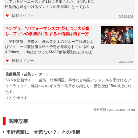
しているジャニーズ」の1位に選出された。2位以下に
圧倒的な差をつけるダントツの支持率になっており、...
日刊サイゾー
2023.02.02
キンプリ、“パフォーマンス力”見せつけ大反響
も…ファンの事務所に対する不信感は増す一方
平野紫耀、岸優太、神宮寺勇太のグループ脱退およ
びジャニーズ事務所退所の予定が発表されているKing
& Prince。一時はかつてのSMAP解散騒動のときのよ...
日刊サイゾー
2022.12.09
佐藤勇馬（芸能ライター）
SNSや動画サイト、芸能、時事問題、事件など幅広いジャンルを手がけるフ
リーライター。雑誌へのレギュラー執筆から始まり、活動歴は15年以上にわ
たる。
さとうゆうま
最終更新：
2023/03/01 06:00
関連記事
平野紫耀に「元気ない？」との指摘