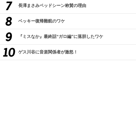
長澤まさみベッドシーン称賛の理由
ベッキー復帰難航のワケ
『ミスなか』最終話“ガロ編”に落胆したワケ
ゲス川谷に音楽関係者が激怒！