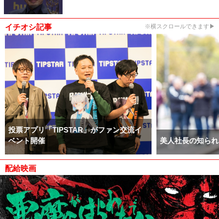
イチオシ記事
※横スクロールできます▶
投票アプリ「TIPSTAR」がファン交流イ
ベント開催
美人社長の知られ
配給映画