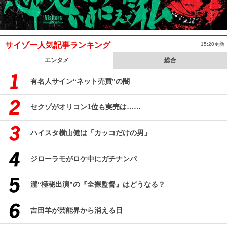
サイゾー人気記事ランキング
15:20更新
エンタメ
総合
有名人サイン“ネット売買”の闇
セクゾがオリコン1位も実売は……
ハイスタ横山健は「カッコだけの男」
ジローラモがロケ中にガチナンパ
瀧“極秘出演”の『全裸監督』はどうなる？
吉田羊が芸能界から消える日