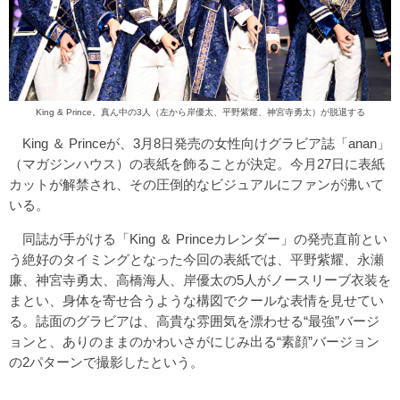
King & Prince。真ん中の3人（左から岸優太、平野紫耀、神宮寺勇太）が脱退する
King ＆ Princeが、3月8日発売の女性向けグラビア誌「anan」
（マガジンハウス）の表紙を飾ることが決定。今月27日に表紙
カットが解禁され、その圧倒的なビジュアルにファンが沸いて
いる。
同誌が手がける「King ＆ Princeカレンダー」の発売直前とい
う絶好のタイミングとなった今回の表紙では、平野紫耀、永瀬
廉、神宮寺勇太、高橋海人、岸優太の5人がノースリーブ衣装を
まとい、身体を寄せ合うような構図でクールな表情を見せてい
る。誌面のグラビアは、高貴な雰囲気を漂わせる“最強”バージ
ョンと、ありのままのかわいさがにじみ出る“素顔”バージョン
の2パターンで撮影したという。