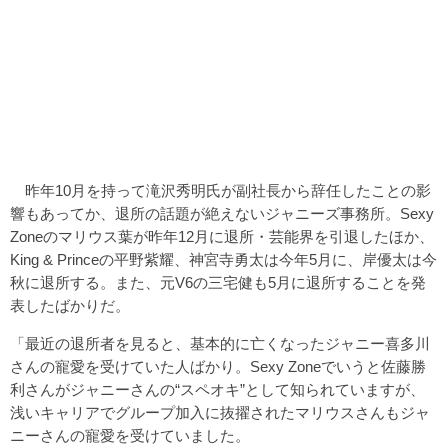
昨年10月を持って滝沢秀明氏が副社長から辞任したことの影
響もあってか、退所の話題が絶えないジャニーズ事務所。Sexy
Zoneのマリウス葉が昨年12月に退所・芸能界を引退したほか、
King & Princeの平野紫耀、神宮寺勇太は今年5月に、岸優太は今
秋に退所する。また、元V6の三宅健も5月に退所することを発
表したばかりだ。
「最近の退所者を見ると、基本的に亡くなったジャニー喜多川
さんの寵愛を受けていた人ばかり。Sexy Zoneでいうと佐藤勝
利さんがジャニーさんの“スペオキ”として知られていますが、
浅いキャリアでグループ加入に抜擢されたマリウスさんもジャ
ニーさんの寵愛を受けていました。