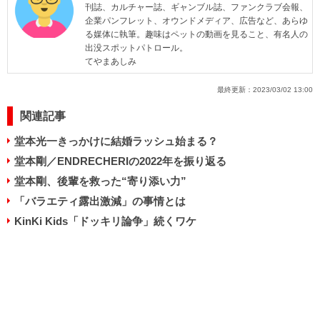
刊誌、カルチャー誌、ギャンブル誌、ファンクラブ会報、
企業パンフレット、オウンドメディア、広告など、あらゆ
る媒体に執筆。趣味はペットの動画を見ること、有名人の
出没スポットパトロール。
てやまあしみ
最終更新：
2023/03/02 13:00
関連記事
堂本光一きっかけに結婚ラッシュ始まる？
堂本剛／ENDRECHERIの2022年を振り返る
堂本剛、後輩を救った“寄り添い力”
「バラエティ露出激減」の事情とは
KinKi Kids「ドッキリ論争」続くワケ