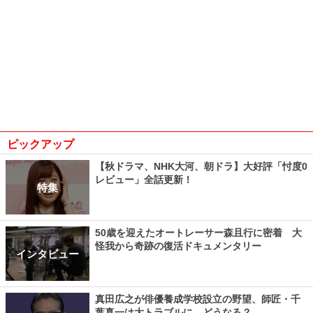
ピックアップ
【秋ドラマ、NHK大河、朝ドラ】大好評「忖度0
レビュー」全話更新！
特集
50歳を迎えたオートレーサー森且行に密着 大
怪我から奇跡の復活ドキュメンタリー
インタビュー
真田広之が俳優養成学校設立の野望、師匠・千
葉真一は大トラブルに…どうなる？