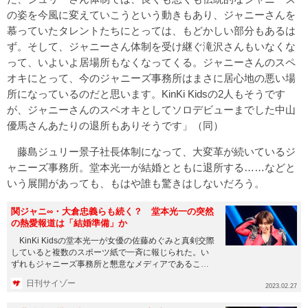
の姿を今風に変えていこうという動きもあり、ジャニーさんを
慕っていたタレントたちにとっては、もどかしい部分もあるは
ず。そして、ジャニーさん体制を受け継ぐ滝沢さんもいなくな
って、いよいよ居場所もなくなってくる。ジャニーさんのスペ
オキにとって、今のジャニーズ事務所はまさに居心地の悪い場
所になっているのだと思います。KinKi Kidsの2人もそうです
が、ジャニーさんのスペオキとしてソロデビューまでした中山
優馬さんあたりの退所もありそうです」（同）
藤島ジュリー景子社長体制になって、大変革が続いているジ
ャニーズ事務所。堂本光一が結婚とともに退所する……などと
いう展開があっても、もはや誰も驚きはしないだろう。
関ジャニ∞・大倉忠義らも続く？ 堂本光一の突然
の熱愛報道は「結婚準備」か
KinKi Kidsの堂本光一が女優の佐藤めぐみと真剣交際
していると複数のスポーツ紙で一斉に報じられた。い
ずれもジャニーズ事務所と懇意なメディアであること
から信憑性は...
日刊サイゾー
2023.02.27