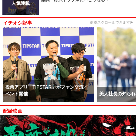
人気連載
イチオシ記事
※横スクロールできます▶
投票アプリ「TIPSTAR」がファン交流イ
ベント開催
美人社長の知られ
配給映画