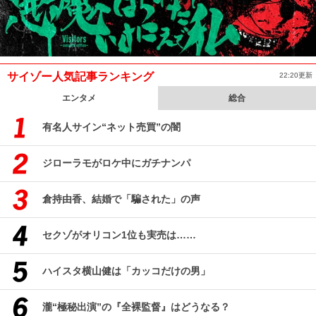
サイゾー人気記事ランキング
22:20更新
エンタメ
総合
有名人サイン“ネット売買”の闇
ジローラモがロケ中にガチナンパ
倉持由香、結婚で「騙された」の声
セクゾがオリコン1位も実売は……
ハイスタ横山健は「カッコだけの男」
瀧“極秘出演”の『全裸監督』はどうなる？