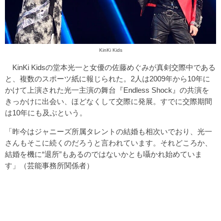
KinKi Kids
KinKi Kidsの堂本光一と女優の佐藤めぐみが真剣交際中である
と、複数のスポーツ紙に報じられた。2人は2009年から10年に
かけて上演された光一主演の舞台『Endless Shock』の共演を
きっかけに出会い、ほどなくして交際に発展。すでに交際期間
は10年にも及ぶという。
「昨今はジャニーズ所属タレントの結婚も相次いでおり、光一
さんもそこに続くのだろうと言われています。それどころか、
結婚を機に“退所”もあるのではないかとも囁かれ始めていま
す」（芸能事務所関係者）