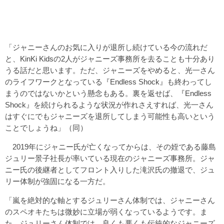
「ジャニーさんのお気に入りが退所し続けている今の流れだ
と、KinKi Kidsの2人がジャニーズ事務所を去ることも十分あり
うる話だと思います。ただ、ジャニーズをやめると、光一さん
のライフワークとなっている『Endless Shock』も終わってし
まうのではないかという懸念もある。裏を返せば、『Endless
Shock』を続けられるような状況が作れさえすれば、光一さん
はすぐにでもジャニーズを退所してしまう可能性も高いという
ことでしょうね」（同）
2019年にジャニー氏が亡くなってからは、その姪である藤島
ジュリー景子社長が率いている現在のジャニーズ事務所。ジャ
ニー氏の後継者としてフロント入りした滝沢氏の撤退で、ジュ
リー体制が強固になる一方だ。
「嵐を絶対的な軸とするジュリーさん体制では、ジャニーさん
のスペオキたちは微妙に立場が弱くなっているようです。ま
た、ジュリーさん体制では、良くも悪くも伝統的なジャニーズ