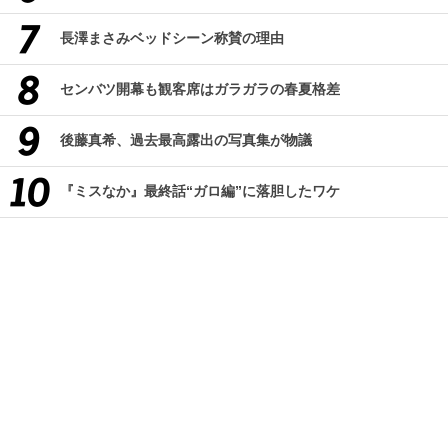
長澤まさみベッドシーン称賛の理由
センバツ開幕も観客席はガラガラの春夏格差
後藤真希、過去最高露出の写真集が物議
『ミスなか』最終話“ガロ編”に落胆したワケ