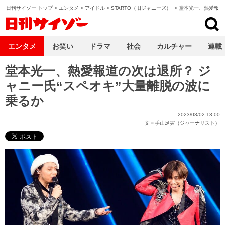
日刊サイゾー トップ
>
エンタメ
>
アイドル
>
STARTO（旧ジャニーズ）
>
堂本光一、熱愛報道
日刊サイゾー
エンタメ
お笑い
ドラマ
社会
カルチャー
連載
堂本光一、熱愛報道の次は退所？ ジ
ャニー氏“スペオキ”大量離脱の波に
乗るか
2023/03/02 13:00
文＝
手山足実（ジャーナリスト）