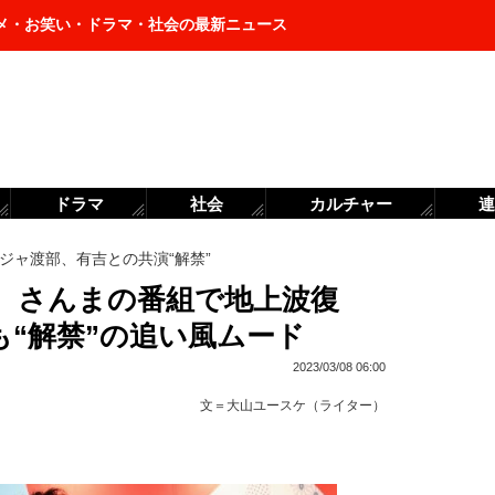
メ・お笑い・ドラマ・社会の最新ニュース
ドラマ
社会
カルチャー
連
ジャ渡部、有吉との共演“解禁”
、さんまの番組で地上波復
“解禁”の追い風ムード
2023/03/08 06:00
文＝
大山ユースケ（ライター）