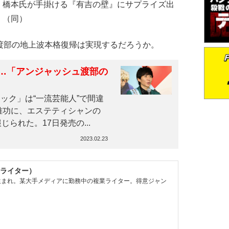
く橋本氏が手掛ける『有吉の壁』にサプライズ出
」（同）
渡部の地上波本格復帰は実現するだろうか。
…「アンジャッシュ渡部の
ク」は“一流芸能人”で間違
雅功に、エステティシャンの
られた。17日発売の...
2023.02.23
ライター）
県生まれ。某大手メディアに勤務中の複業ライター。得意ジャン