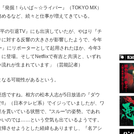
『発掘！らいば～☆ライバー』（TOKYO MX）
務めるなど、続々と仕事が増えてきている。
田哲平の引退TV』にも出演していたが、やはり『チ
りに対する反響の大きさが影響したようで、今年
ョー』にリポーターとして起用されたほか、今年3
登場。そしてNetflixで有吉と共演と、いずれ
配
い流れが生まれています」（芸能記者）
なる可能性があるという。
疑惑ですね。相方の松本人志が5日放送の『ダウ
!!』（日本テレビ系）でイジっていましたが、ワ
を貫いている状態で、“スルー”の姿勢。であれ
いいのでは……という空気も出ているようです。
復帰させようとした経緯もありますし、『名アシ