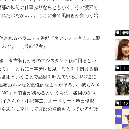
渡部の以前の仕事ぶりならともかく、今の渡部で
われたのだが……。ここに来て風向きが変わり始
特
界独占配信されるバラエティ番組『名アシスト有吉』に渡
たんです」（芸能記者）
き、有吉弘行がそのアシスタント役に回るとい
イ
ゼミ』（ともに日本テレビ系）などを手掛ける橋
る番組ということで話題を呼んでいる。MC役に
、呂布カルマなど個性的な面々がそろい、彼らをメ
トMC」を有吉が務めるというもの。各回のゲス
バイきんぐ・小峠英二、オードリー・春日俊彰、
イ
中卓志らに交じって渡部の名前も入っているだけ