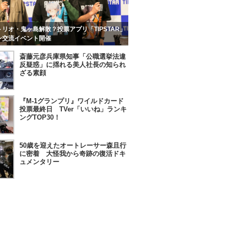
リオ・鬼ヶ島解散？投票アプリ「TIPSTAR」
ン交流イベント開催
斎藤元彦兵庫県知事「公職選挙法違
反疑惑」に揺れる美人社長の知られ
ざる素顔
『M-1グランプリ』ワイルドカード
投票最終日 TVer「いいね」ランキ
ングTOP30！
50歳を迎えたオートレーサー森且行
に密着 大怪我から奇跡の復活ドキ
ュメンタリー