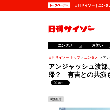
日刊サイゾー｜エンタ
エンタメ
お笑い
日刊サイゾー トップ
>
エンタメ
>
アン
アンジャッシュ渡部
帰？ 有吉との共演も
#渡部建