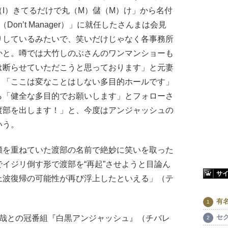
I）きてるだけで丸（M）儲（M）け」から名付
on’t Manager）」に就任したさんまは会見
りしているみたいで、笑いだけじゃなく各事務所
かと。噂では大竹しのぶさんのワンマンショーも
は断らせていただこうと思っております」と元妻
、「ここは変なことはしない多目的ホールです」
ら「健全な多目的でお願いします」とフォローさ
渡部を出します！」と、今度はアンジャッシュの
いう。
瀬を重ねていた渡部の名前で絶妙に笑いを取った
イジリ倒す形で渡部を“再起”させようと目論ん
サ
上波復帰の可能性が再び浮上したといえる」（テ
有
セ
哉との冠番組『白黒アンジャッシュ』（チバレ