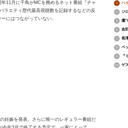
年11月に千鳥がMCを務めるネット番組『チャ
ハ
、バラエティ歴代最高視聴数を記録するなどの反
ジ
ァーにはつながっていない。
瀧
吉
長
ベ
『
ゲ
子の妊娠を発表。さらに唯一のレギュラー番組だ
）が今年3月で終了する予定で、一家にとって、