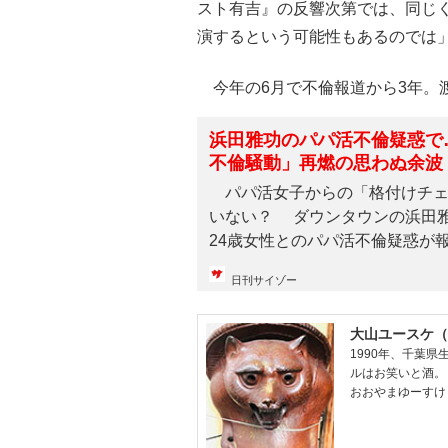
スト有吉』の反響次第では、同じ
演するという可能性もあるのでは
今年の6月で不倫報道から3年。
浜田雅功のパパ活不倫疑惑で
不倫騒動」再燃の思わぬ余波
パパ活女子からの「格付けチェッ
いない？ ダウンタウンの浜田
24歳女性とのパパ活不倫疑惑が報じ
日刊サイゾー
大山ユースケ（
1990年、千葉
ルはお笑いと酒。
おおやまゆーすけ