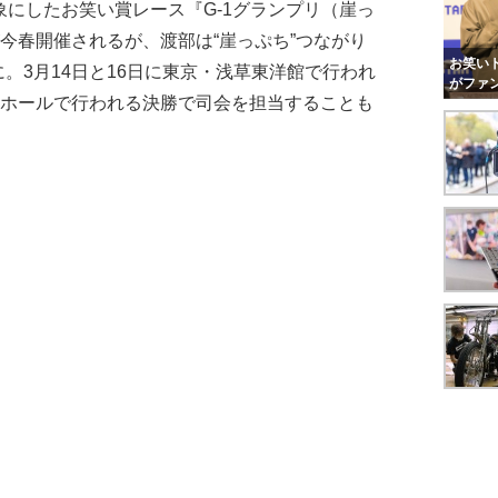
にしたお笑い賞レース『G-1グランプリ（崖っ
が今春開催されるが、渡部は“崖っぷち”つながり
お笑いト
。3月14日と16日に東京・浅草東洋館で行われ
がファ
ノホールで行われる決勝で司会を担当することも