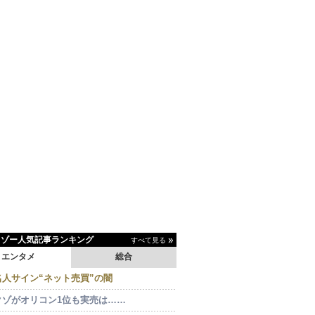
イゾー人気記事ランキング
すべて見る
エンタメ
総合
名人サイン“ネット売買”の闇
クゾがオリコン1位も実売は……