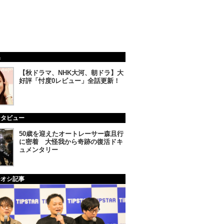
集
【秋ドラマ、NHK大河、朝ドラ】大
好評「忖度0レビュー」全話更新！
ンタビュー
50歳を迎えたオートレーサー森且行
に密着 大怪我から奇跡の復活ドキ
ュメンタリー
チオシ記事