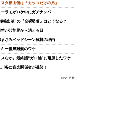
イスタ横山健は「カッコだけの男」
ローラモがロケ中にガチナンパ
“極秘出演”の『全裸監督』はどうなる？
田羊が芸能界から消える日
澤まさみベッドシーン称賛の理由
ッキー復帰難航のワケ
ミスなか』最終話“ガロ編”に落胆したワケ
ス川谷に音楽関係者が激怒！
16:20更新