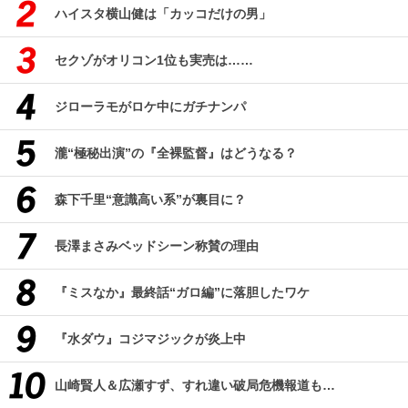
ハイスタ横山健は「カッコだけの男」
セクゾがオリコン1位も実売は……
ジローラモがロケ中にガチナンパ
瀧“極秘出演”の『全裸監督』はどうなる？
森下千里“意識高い系”が裏目に？
長澤まさみベッドシーン称賛の理由
『ミスなか』最終話“ガロ編”に落胆したワケ
『水ダウ』コジマジックが炎上中
山崎賢人＆広瀬すず、すれ違い破局危機報道も…