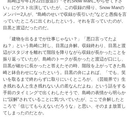
島崎は今年1月22日放送の『それSnow Manにやらせて下さ
い』にゲスト出演していたが、この収録の帰り、Snow Manの
メンバー2人が、“島崎のせいで収録が長引いた”などと愚痴を言
っていたところに出くわしたという。それを言っていたのが、
目黒と渡辺だったのだ。
「建物を出るまでが仕事じゃない？」「悪口言ってたよ
ね？」という島崎に対し、目黒は弁解。収録終わり、目黒と渡
辺がスタジオを離れて階段を降りながら収録が長かったことを
振り返っていたが、島崎のトークが長かったと渡辺が口にし、
目黒が確かに長かったと答えたその時、階段を上がってきた島
崎と鉢合わせになったという。目黒の弁によれば、「でも、笑
いを取るまで終わらずに取りにいくところが、（芸能界で）生
き残れる人と生き残れない人の差なんだよね」という話をする
手前のタイミングで出くわしたそうで、島崎の表情から明らか
に“誤解”されていることに気づいていたが、ここで弁解したと
ころで「信じてもらえないだろうな」と思い、そのまま放置し
てしまったのだとか。