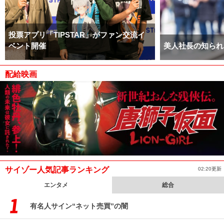
投票アプリ「TIPSTAR」がファン交流イ
ベント開催
美人社長の知られ
配給映画
サイゾー人気記事ランキング
02:20更新
エンタメ
総合
有名人サイン“ネット売買”の闇