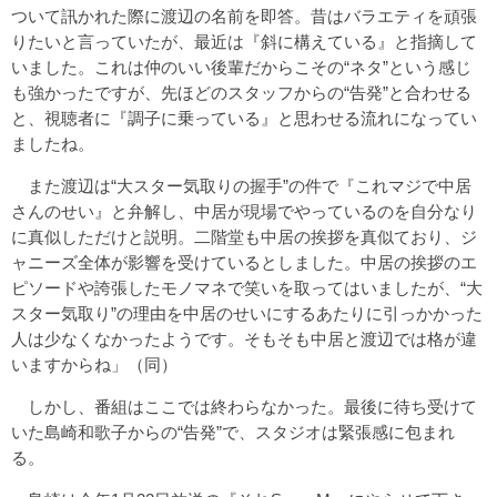
ついて訊かれた際に渡辺の名前を即答。昔はバラエティを頑張
りたいと言っていたが、最近は『斜に構えている』と指摘して
いました。これは仲のいい後輩だからこその“ネタ”という感じ
も強かったですが、先ほどのスタッフからの“告発”と合わせる
と、視聴者に『調子に乗っている』と思わせる流れになってい
ましたね。
また渡辺は“大スター気取りの握手”の件で『これマジで中居
さんのせい』と弁解し、中居が現場でやっているのを自分なり
に真似しただけと説明。二階堂も中居の挨拶を真似ており、ジ
ャニーズ全体が影響を受けているとしました。中居の挨拶のエ
ピソードや誇張したモノマネで笑いを取ってはいましたが、“大
スター気取り”の理由を中居のせいにするあたりに引っかかった
人は少なくなかったようです。そもそも中居と渡辺では格が違
いますからね」（同）
しかし、番組はここでは終わらなかった。最後に待ち受けて
いた島崎和歌子からの“告発”で、スタジオは緊張感に包まれ
る。