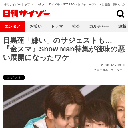
日刊サイゾー トップ
>
エンタメ
>
アイドル
>
STARTO（旧ジャニーズ）
>
目黒蓮「嫌い」の声
日刊サイゾー
エンタメ
お笑い
ドラマ
社会
カルチャー
連載
目黒蓮「嫌い」のサジェストも…
『金スマ』Snow Man特集が後味の悪
い展開になったワケ
2023/04/17 19:00
文＝
宇原翼（ライター）