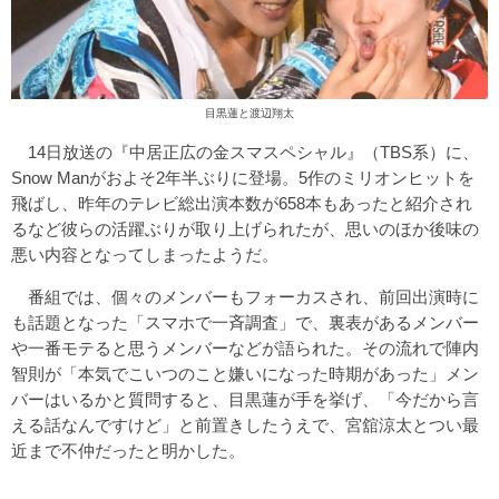
目黒蓮と渡辺翔太
14日放送の『中居正広の金スマスペシャル』（TBS系）に、
Snow Manがおよそ2年半ぶりに登場。5作のミリオンヒットを
飛ばし、昨年のテレビ総出演本数が658本もあったと紹介され
るなど彼らの活躍ぶりが取り上げられたが、思いのほか後味の
悪い内容となってしまったようだ。
番組では、個々のメンバーもフォーカスされ、前回出演時に
も話題となった「スマホで一斉調査」で、裏表があるメンバー
や一番モテると思うメンバーなどが語られた。その流れで陣内
智則が「本気でこいつのこと嫌いになった時期があった」メン
バーはいるかと質問すると、目黒蓮が手を挙げ、「今だから言
える話なんですけど」と前置きしたうえで、宮舘涼太とつい最
近まで不仲だったと明かした。