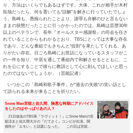
り、方法はいくらでもあるはずです。大体、これが相手が木村
拓哉だったら、何を置いても“誤解”を解きに行っていたでしょ
う。島崎も、愚痴られたことより、謝罪も弁解のひと言もない
ままの状態だったことに引っかかったのでは。島崎は芸歴30年
以上のベテランで、長年『オールスター感謝祭』の司会を任さ
れていることからもわかるとおり、TBSにとっては大事な存在
であり、どんな番組でもきちんと“役割”を果たしてくれる、あ
りがたい存在。日ごろ島崎にお世話になっているスタッフがこ
の一件を知り、中居を通して番組内で和解させるとともに、こ
れを公にすることで彼らに教訓として心に刻んでほしいと思っ
たのではないでしょうか」（芸能記者）
いつかこの「島崎和歌子事件」が“過去の失敗”の笑い話とし
て語られる未来が来ることを祈りたい。
Snow Man宮舘と佐久間、険悪な時期にアドバイス
をしたのはやっぱりあの人？
21日放送のTBS系『ラヴィット！』にSnow Manの宮
舘涼太と佐久間大介の『だてさく』コンビが出演。関
係性が「エモい」と話題になった。 この日は宮舘と
佐久間が巷...