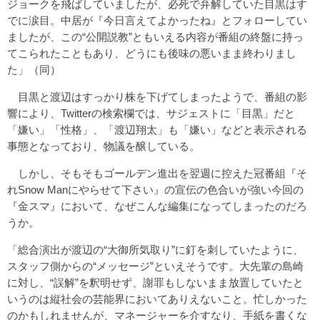
ジョークを飛ばしていましたが、必死で弁解していた目黒はす
でに涙目。中居が『今日言えてよかったね』とフォローしてい
ましたが、この“公開説教”ともいえる内容が番組の終盤に持っ
てこられたこともあり、どうにも後味の悪いまま終わりまし
た」（同）
目黒と渡辺はすっかり株を下げてしまったようで、番組の影
響により、Twitterの検索欄では、サジェストに「目黒」だと
「嫌い」「性格」、「渡辺翔太」も「嫌い」などと表示される
事態となっており、物議を醸している。
しかし、そもそもゴールデン進出を翌週に控えた冠番組『そ
れSnow Manにやらせて下さい』の宣伝の色合いが強い今回の
『金スマ』において、なぜこんな編集になってしまったのだろ
うか。
「総合演出が渡辺の“大御所気取り”に釘を刺していたように、
スタッフ側からの“メッセージ”といえそうです。大先輩の島崎
に対し、“誤解”を釈明せず、謝罪もしないまま放置していたと
いうのは縦社会の芸能界においてありえないこと。忙しかった
のかもしれませんが、マネージャーを介すなり、手紙を書くな