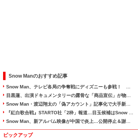
Snow Manのおすすめ記事
Snow Man、テレビ各局の争奪戦にディズニーも参戦！ 『紅白』フラれたNHKは“脱落”状態
目黒蓮、出演ドキュメンタリーの露骨な「商品宣伝」が物議…「青汁の宣伝番組と同じ」の声も
Snow Man・渡辺翔太の「偽アカウント」記事化で大手新聞が謝罪…佐久間大介はファンに注意喚起
『紅白歌合戦』STARTO社「2枠」報道…目玉候補はSnow Man＆キンプリも難航の気配
Snow Man、新アルバム映像が中国で炎上…公開停止＆謝罪もSTARTO社のアジア戦略狂う恐れ
ピックアップ