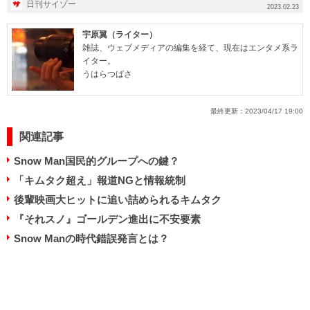
日刊サイゾー
2023.02.23
宇原翼（ライター）
雑誌、ウェブメディアの編集を経て、現在はエンタメ系ラ
イター。
うはらつばさ
最終更新：
2023/04/17 19:00
関連記事
Snow Man国民的グループへの鍵？
「キムタク超え」報道NGと情報統制
後輩映画大ヒットに追い詰められるキムタク
『それスノ』ゴールデン進出に不安要素
Snow Manの時代錯誤発言とは？