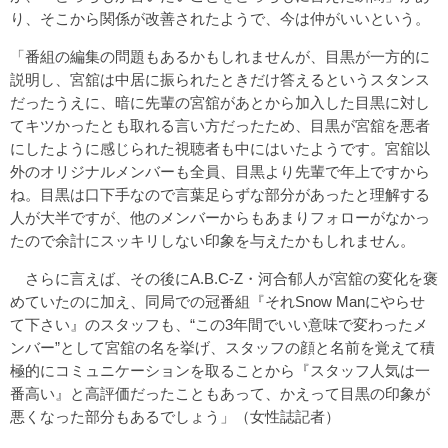
り、そこから関係が改善されたようで、今は仲がいいという。
「番組の編集の問題もあるかもしれませんが、目黒が一方的に
説明し、宮舘は中居に振られたときだけ答えるというスタンス
だったうえに、暗に先輩の宮舘があとから加入した目黒に対し
てキツかったとも取れる言い方だったため、目黒が宮舘を悪者
にしたように感じられた視聴者も中にはいたようです。宮舘以
外のオリジナルメンバーも全員、目黒より先輩で年上ですから
ね。目黒は口下手なので言葉足らずな部分があったと理解する
人が大半ですが、他のメンバーからもあまりフォローがなかっ
たので余計にスッキリしない印象を与えたかもしれません。
さらに言えば、その後にA.B.C-Z・河合郁人が宮舘の変化を褒
めていたのに加え、同局での冠番組『それSnow Manにやらせ
て下さい』のスタッフも、“この3年間でいい意味で変わったメ
ンバー”として宮舘の名を挙げ、スタッフの顔と名前を覚えて積
極的にコミュニケーションを取ることから『スタッフ人気は一
番高い』と高評価だったこともあって、かえって目黒の印象が
悪くなった部分もあるでしょう」（女性誌記者）