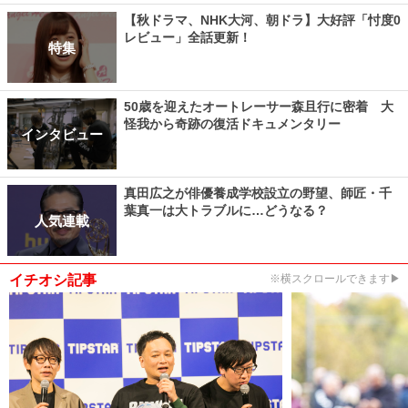
【秋ドラマ、NHK大河、朝ドラ】大好評「忖度0
レビュー」全話更新！
特集
50歳を迎えたオートレーサー森且行に密着 大
怪我から奇跡の復活ドキュメンタリー
インタビュー
真田広之が俳優養成学校設立の野望、師匠・千
葉真一は大トラブルに…どうなる？
人気連載
イチオシ記事
※横スクロールできます▶