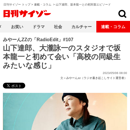
日刊サイゾー トップ
>
連載・コラム
>
山下達郎、坂本龍一との初対面エピソード
日刊サイゾー
メ
お笑い
ドラマ
社会
カルチャー
連載・コラム
みやーんZZの「RadioEdit」#107
山下達郎、大瀧詠一のスタジオで坂
本龍一と初めて会い「高校の同級生
みたいな感じ」
2023/05/06 08:00
文＝
みやーんzz（ラジオ書き起こしサイト運営者）