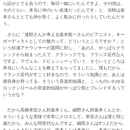
ら話がとても合うので、毎日一緒にいたんですよ。その頃は。
そのぐらい、本当に仲のいい友達だったんです」と、当時は坂
本さんととても仲が良く、よく飲みに行ったりしていたんだそ
う。
さらに「達郎さんが考える坂本龍一さんのピアニスト、キー
ボーディストとしての魅力って、どういうところですか？」と
いう杉浦アナウンサーの質問に対し、「あの人、やっぱりクラ
シックから始まった人で。クラシックでも、フランス近代なん
ですよ。ラヴェル、ドビュッシーっていう、そういうところは
本当にいろんなことを教えてもらってましたし。僕もだから、
フランス近代がすごく好きなので。そういう知識とか。あとは
彼自身が持ってる、そういう音楽的知識と、こっちのいわゆる
ロックンロールの音楽的知識がやっぱり割とブレンドするって
いうかな？
だから高橋幸宏さん対坂本くん。細野さん対坂本くんとか、
そういうような意味で非常にクロスして。幸宏さんは僕と同じ
歳だから。みんな同世代なんですよ。細田さんは6つ上だから、
ちょっと上なんですけど。坂本くんは本当に……本当にだから