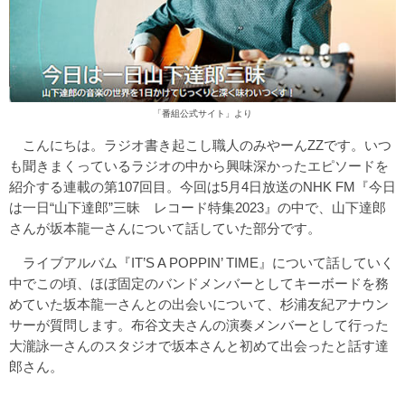
「
番組公式サイト
」より
こんにちは。ラジオ書き起こし職人のみやーんZZです。いつ
も聞きまくっているラジオの中から興味深かったエピソードを
紹介する連載の第107回目。今回は5月4日放送のNHK FM『今日
は一日“山下達郎”三昧 レコード特集2023』の中で、山下達郎
さんが坂本龍一さんについて話していた部分です。
ライブアルバム『IT’S A POPPIN’ TIME』について話していく
中でこの頃、ほぼ固定のバンドメンバーとしてキーボードを務
めていた坂本龍一さんとの出会いについて、杉浦友紀アナウン
サーが質問します。布谷文夫さんの演奏メンバーとして行った
大瀧詠一さんのスタジオで坂本さんと初めて出会ったと話す達
郎さん。