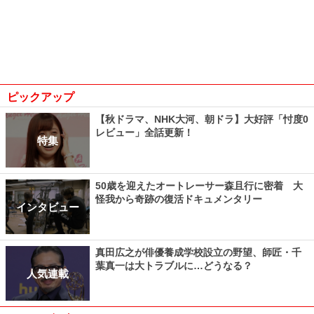
ピックアップ
【秋ドラマ、NHK大河、朝ドラ】大好評「忖度0
レビュー」全話更新！
特集
50歳を迎えたオートレーサー森且行に密着 大
怪我から奇跡の復活ドキュメンタリー
インタビュー
真田広之が俳優養成学校設立の野望、師匠・千
葉真一は大トラブルに…どうなる？
人気連載