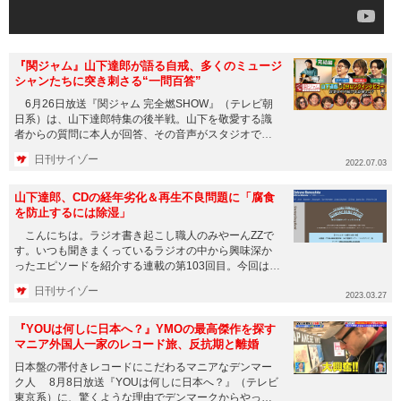
『関ジャム』山下達郎が語る自戒、多くのミュージ
シャンたちに突き刺さる“一問百答”
6月26日放送『関ジャム 完全燃SHOW』（テレビ朝
日系）は、山下達郎特集の後半戦。山下を敬愛する識
者からの質問に本人が回答、その音声がスタジオで紹
介される、90分超...
日刊サイゾー
2022.07.03
山下達郎、CDの経年劣化＆再生不良問題に「腐食
を防止するには除湿」
こんにちは。ラジオ書き起こし職人のみやーんZZで
す。いつも聞きまくっているラジオの中から興味深か
ったエピソードを紹介する連載の第103回目。今回は
2023年3月19日...
日刊サイゾー
2023.03.27
『YOUは何しに日本へ？』YMOの最高傑作を探す
マニア外国人一家のレコード旅、反抗期と離婚
日本盤の帯付きレコードにこだわるマニアなデンマー
ク人 8月8日放送『YOUは何しに日本へ？』（テレビ
東京系）に、驚くような理由でデンマークからやって