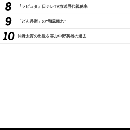
『ラピュタ』日テレTV放送歴代視聴率
「どん兵衛」の“和風離れ”
仲野太賀の出世を喜ぶ中野英雄の過去