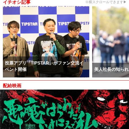
イチオシ記事
※横スクロールできます▶
投票アプリ「TIPSTAR」がファン交流イ
ベント開催
美人社長の知られ
配給映画