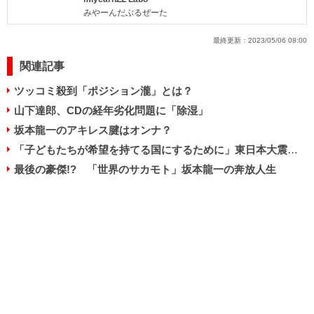
みやーんだぶるぜーた
最終更新：
2023/05/06 08:00
関連記事
ツッコミ殺到「ポジション瀧」とは？
山下達郎、CDの経年劣化問題に「除湿」
坂本龍一のアキレス腱はオンナ？
「子どもたちが希望を持てる国にするために」東日本大震災追悼イベントに坂本龍一が登場
最後の豪傑!? 「世界のサカモト」坂本龍一の奔放人生