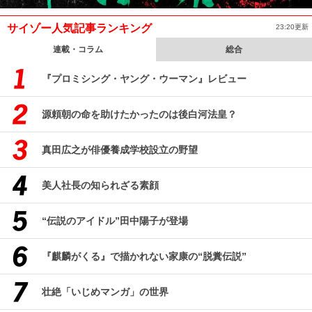
サイゾー人気記事ランキング
23:20更新
連載・コラム
総合
『プロミシング・ヤング・ウーマン』レビュー
源頼朝の命を助けたかったのは後白河法皇？
真田広之が俳優養成学校設立の野望
美人社長の知られざる素顔
“伝説のアイドル”田中陽子が登場
『麒麟がくる』で描かれない家康の“脱糞伝説”
壮絶「いじめマンガ」の世界