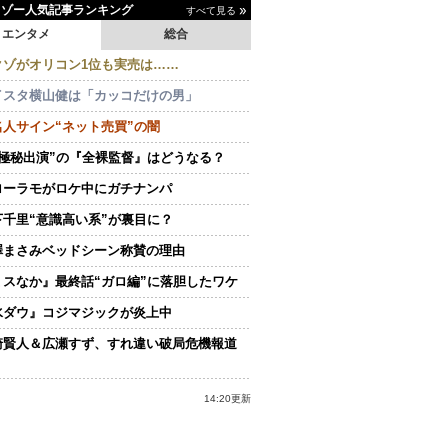
イゾー人気記事ランキング
すべて見る
エンタメ
総合
クゾがオリコン1位も実売は……
イスタ横山健は「カッコだけの男」
名人サイン“ネット売買”の闇
“極秘出演”の『全裸監督』はどうなる？
ローラモがロケ中にガチナンパ
下千里“意識高い系”が裏目に？
澤まさみベッドシーン称賛の理由
ミスなか』最終話“ガロ編”に落胆したワケ
水ダウ』コジマジックが炎上中
崎賢人＆広瀬すず、すれ違い破局危機報道
14:20更新