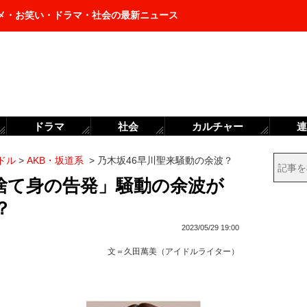
メ・お笑い・ドラマ・社会の最新ニュース
ドラマ
社会
カルチャー
連
ドル
>
AKB・坂道系
>
乃木坂46早川聖来騒動の余波？
「捨て身の告発」騒動の余波が
？
2023/05/29 19:00
文＝
久田萬美（アイドルライター）