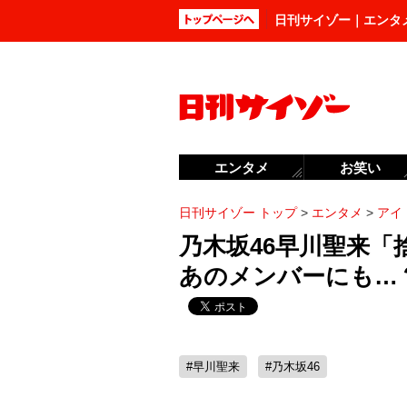
日刊サイゾー｜エンタ
エンタメ
お笑い
日刊サイゾー トップ
>
エンタメ
>
アイ
乃木坂46早川聖来
あのメンバーにも…
#早川聖来
#乃木坂46