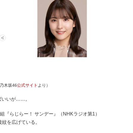
乃木坂46
公式サイト
より）
ばいいが……。
組『らじらー！ サンデー』（NHKラジオ第1）
波紋を広げている。