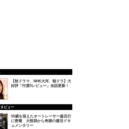
集
【秋ドラマ、NHK大河、朝ドラ】大
好評「忖度0レビュー」全話更新！
ンタビュー
50歳を迎えたオートレーサー森且行
に密着 大怪我から奇跡の復活ドキ
ュメンタリー