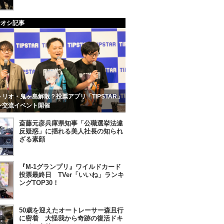
チオシ記事
リオ・鬼ヶ島解散？投票アプリ「TIPSTAR」
ン交流イベント開催
斎藤元彦兵庫県知事「公職選挙法違
反疑惑」に揺れる美人社長の知られ
ざる素顔
『M-1グランプリ』ワイルドカード
投票最終日 TVer「いいね」ランキ
ングTOP30！
50歳を迎えたオートレーサー森且行
に密着 大怪我から奇跡の復活ドキ