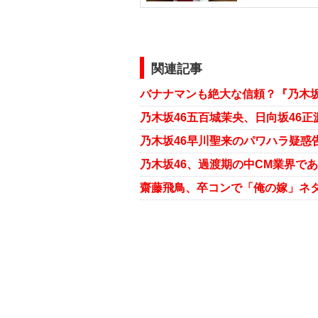
関連記事
バナナマンも絶大な信頼？『乃木
乃木坂46、過渡期の中CM業界で
齋藤飛鳥、卒コンで「俺の嫁」ネ