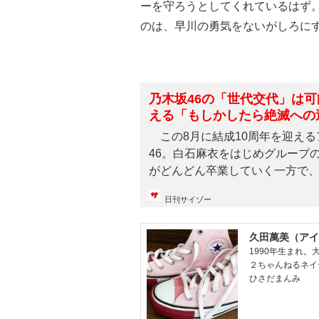
ーを守ろうとしてくれているはず。
のは、早川の勇気をないがしろに
乃木坂46の「世代交代」は可
える「もしかしたら絶滅への
れない」
この8月に結成10周年を迎える
46。白石麻衣をはじめグループ
がどんどん卒業していく一方で、3
日刊サイゾー
久田萬美（アイ
1990年生まれ
２ちゃんねるネイ
ひさだまんみ