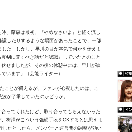
た時、藤森は最初、『やめなさいよ』と軽く流し
を擁護したりするような場面があったことで、一部
ました。しかし、早川の目が本気で何かを伝えよ
ら真剣に聞くべき話だと認識』していたとのこと
そ伏せましたが、その後の休憩中には、早川が涙
しています」（芸能ライター）
特
ったことが伺えるが、ファンが心配したのは、こ
美波が了承していたのかどうか。
イ
け合ってくれたけど、取り合ってもらえなかった
が、梅澤がこういう強硬手段をOKするとは思えま
行したとしたら、メンバーと運営間の調整が効い