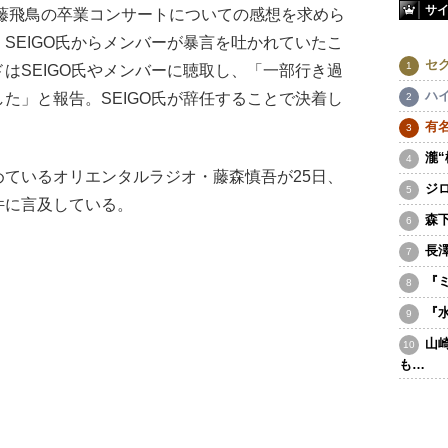
サ
藤飛鳥の卒業コンサートについての感想を求めら
SEIGO氏からメンバーが暴言を吐かれていたこ
セ
はSEIGO氏やメンバーに聴取し、「一部行き過
ハ
た」と報告。SEIGO氏が辞任することで決着し
有
瀧
ているオリエンタルラジオ・藤森慎吾が25日、
ジ
件に言及している。
森
長
『
『
山
も…