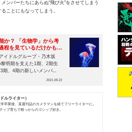
メンバーたちにあらぬ“飛び火”をさせてしまう
することにもなってしまう。
能か？ 「生物学」から考
過程を見ているだけかもし
アイドルグループ・乃木坂
の黎明期を支えた1期、2期生
期、4期の新しいメンバ...
2021.06.22
ドルライター）
。大学卒業後、某週刊誌のカメラマンを経てフリーライターに。
ティブ育ちで根っからのゴシップ好き。