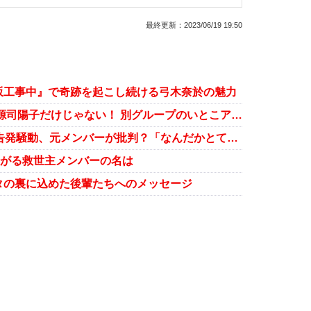
最終更新：
2023/06/19 19:50
坂工事中』で奇跡を起こし続ける弓木奈於の魅力
乃木坂46五百城茉央、日向坂46正源司陽子だけじゃない！ 別グループのいとこアイドルが多い理由
乃木坂46早川聖来のパワハラ疑惑告発騒動、元メンバーが批判？「なんだかとても違和感」
あがる救世主メンバーの名は
タの裏に込めた後輩たちへのメッセージ