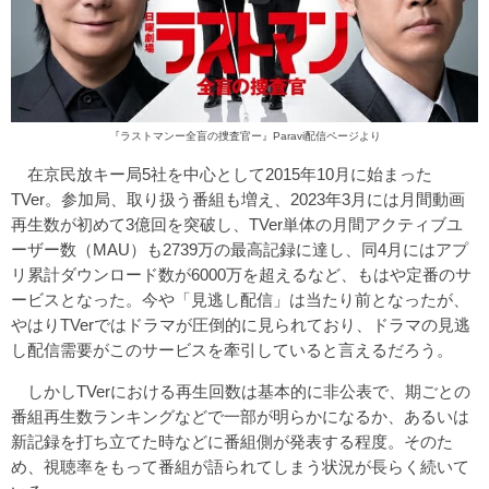
『ラストマンー全盲の捜査官ー』Paravi配信ページ
より
在京民放キー局5社を中心として2015年10月に始まった
TVer。参加局、取り扱う番組も増え、2023年3月には月間動画
再生数が初めて3億回を突破し、TVer単体の月間アクティブユ
ーザー数（MAU）も2739万の最高記録に達し、同4月にはアプ
リ累計ダウンロード数が6000万を超えるなど、もはや定番のサ
ービスとなった。今や「見逃し配信」は当たり前となったが、
やはりTVerではドラマが圧倒的に見られており、ドラマの見逃
し配信需要がこのサービスを牽引していると言えるだろう。
しかしTVerにおける再生回数は基本的に非公表で、期ごとの
番組再生数ランキングなどで一部が明らかになるか、あるいは
新記録を打ち立てた時などに番組側が発表する程度。そのた
め、視聴率をもって番組が語られてしまう状況が長らく続いて