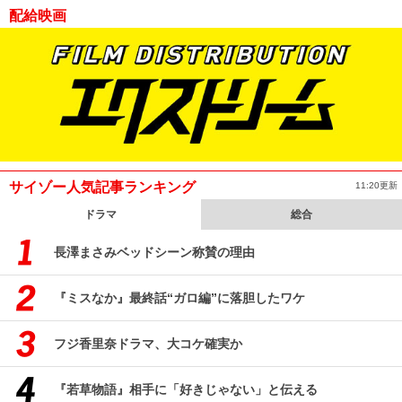
配給映画
サイゾー人気記事ランキング
11:20更新
ドラマ
総合
長澤まさみベッドシーン称賛の理由
『ミスなか』最終話“ガロ編”に落胆したワケ
フジ香里奈ドラマ、大コケ確実か
『若草物語』相手に「好きじゃない」と伝える