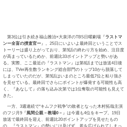
第3位は引き続き福山雅治×大泉洋のTBS日曜劇場『
ラストマ
ンー全盲の捜査官ー
』。25日にいよいよ最終回ということでス
トーリーは盛り上がっており、第9話の終わり方を始め、注目度
が高まっているためか、前週比33ポイントアップと勢いがあ
る。実際、ここ最近の『ラストマン』は第8話までは放送4日後
には、TVer再生数ランキング総合部門のトップ10から脱落して
しまっていたのだが、第9話はいまのところ最低7位と粘り強さ
を見せている。最終回でさらにポイントが爆発する可能性も高
く、『あなして』の落ち込み次第では1位奪取の可能性も見えて
きた。
一方、3週連続で“キムフク戦争”の敗者となった木村拓哉主演
のフジ月9『
風間公親－教場0－
』は今週も4位をキープ。19日
放送で最終回を迎え、前週比20ポイントアップを見せたもの
の、『ラストマン』の勢いには及ばず、差を広げられてしまっ