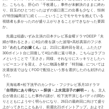
た。こちらも、肝心の「千枚通し」事件が未解決のままに終わ
り、目玉のひとつだったはずの坂口憲二の出番も少なく、恒例
の“特別編商法”に続く……ということでモヤモヤを抱えている
視聴者も多かったのが盛り上がりきることができなかった要因
か。
先週は稲森いずみ主演の日本テレビ系金曜ドラマDEEP『夫
婦が壊れるとき』に4位の座を譲った波瑠×高杉真宙のフジ水
10『
わたしのお嫁くん
』は、21日に最終回を迎え、ふたたび
300ポイント台に回復して4位の座に返り咲き。こちらはラブコ
メということで『王ささ』同様、それなりにスッキリとしたハ
ッピーエンドを迎え、さらに物議を醸す「特別編」については
次週放送ではなくFODで配信という形を選択したのも好評のよ
うだ。
天海祐希×松下洸平のカンテレ・フジテレビ系月10ドラマ
『
合理的にあり得ない ～探偵・上水流涼子の解明～
』も、主人
公が過去に起こした事件の謎が、松下洸平演じるバディの関わ
りとともにようやく明らかになり、26日の最終回に向けて盛り
上がってきたこともあり、前週比21ポイントアップ。およそ2