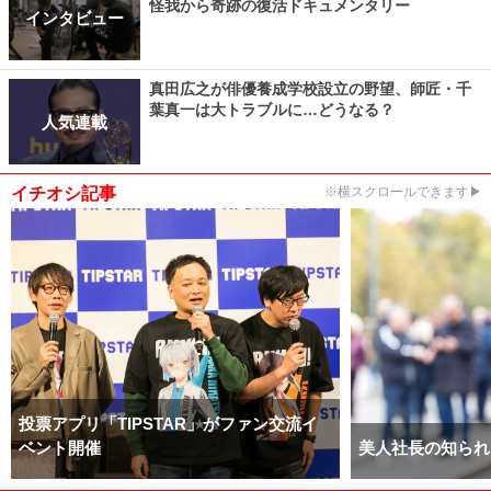
怪我から奇跡の復活ドキュメンタリー
インタビュー
真田広之が俳優養成学校設立の野望、師匠・千
葉真一は大トラブルに…どうなる？
人気連載
イチオシ記事
※横スクロールできます▶
投票アプリ「TIPSTAR」がファン交流イ
ベント開催
美人社長の知られ