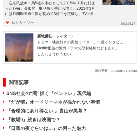
在京民放キー局5社を中心として2015年10月に始ま
ったTVer。参加局、取り扱う番組も増え、2023年3月
には月間動画再生数が初めて3億回を突破し、TVer単体
の月...
日刊サイゾー
2023.06.17
新城優征（ライター）
ドラマ・映画好きの男性ライター。俳優インタビュー、
Netflix配信の海外ドラマの取材経験などもあり。
しんじょうゆうせい
最終更新：
2023/06/24 12:00
関連記事
SNS社会の“闇”描く『ペントレ』現代編
『だが情』オードリーマネが描かれない事情
『合理的にあり得ない 』貴山が黒幕？
『教場0』続きは映画で？
『日曜の夜ぐらいは…』の困った魅力