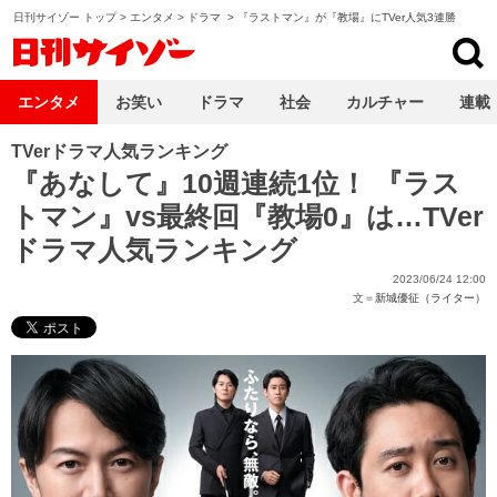
日刊サイゾー トップ
>
エンタメ
>
ドラマ
>
『ラストマン』が『教場』にTVer人気3連勝
日刊サイゾー
エンタメ
お笑い
ドラマ
社会
カルチャー
連載
TVerドラマ人気ランキング
『あなして』10週連続1位！ 『ラス
トマン』vs最終回『教場0』は…TVer
ドラマ人気ランキング
2023/06/24 12:00
文＝
新城優征（ライター）