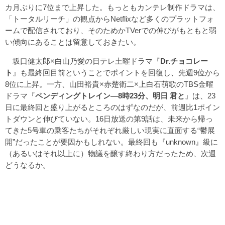
カ月ぶりに7位まで上昇した。もっともカンテレ制作ドラマは、
「トータルリーチ」の観点からNetflixなど多くのプラットフォ
ームで配信されており、そのためかTVerでの伸びがもともと弱
い傾向にあることは留意しておきたい。
坂口健太郎×白山乃愛の日テレ土曜ドラマ『
Dr.チョコレー
ト
』も最終回目前ということでポイントを回復し、先週9位から
8位に上昇。一方、山田裕貴×赤楚衛二×上白石萌歌のTBS金曜
ドラマ『
ペンディングトレイン―8時23分、明日 君と
』は、23
日に最終回と盛り上がるところのはずなのだが、前週比1ポイン
トダウンと伸びていない。16日放送の第9話は、未来から帰っ
てきた5号車の乗客たちがそれぞれ厳しい現実に直面する“鬱展
開”だったことが要因かもしれない。最終回も『unknown』級に
（あるいはそれ以上に）物議を醸す終わり方だったため、次週
どうなるか。