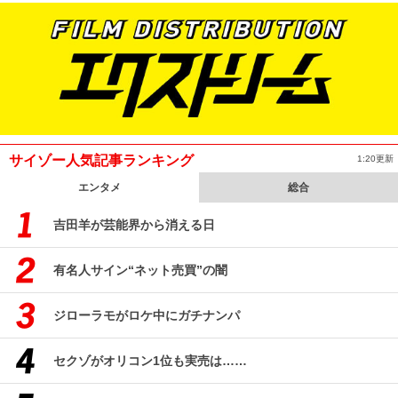
サイゾー人気記事ランキング
1:20更新
エンタメ
総合
吉田羊が芸能界から消える日
有名人サイン“ネット売買”の闇
ジローラモがロケ中にガチナンパ
セクゾがオリコン1位も実売は……