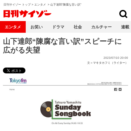
日刊サイゾー トップ
>
エンタメ
>
山下達郎“陳腐な言い訳”
日刊サイゾー
エンタメ
お笑い
ドラマ
社会
カルチャー
連載
山下達郎“陳腐な言い訳”スピーチに
広がる失望
2023/07/10 20:00
文＝
マキタカフミ（ライター）