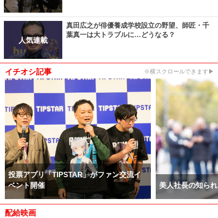
真田広之が俳優養成学校設立の野望、師匠・千
葉真一は大トラブルに…どうなる？
人気連載
イチオシ記事
※横スクロールできます▶
投票アプリ「TIPSTAR」がファン交流イ
ベント開催
美人社長の知られ
配給映画