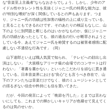
な“音楽至上主義者”ならなおさらでしょう。しかし、少年のア
イドル性やタレント性を見抜くジャニー氏の特異な能力は、彼
の“特別な嗜好”が深く関係しているとの声もあります。つま
り、ジャニー氏の功績は性加害の犠牲の上に成り立っている、
と見ることもできるわけです。そのあたりの検証もなしに、山
下のように別問題と断じるのはいかがなものか。仮にジャニー
氏の功績があったとしても、彼の過去の行いが断罪されようと
している今、あえてジャニー氏を称賛するのは被害者感情に配
慮しない不適切な行為です」（同）
山下達郎といえば職人気質で知られ、「テレビへの顔出し出
演はしない」「大規模なアリーナ級の会場でのコンサートは行
わない」「著書を書かない」といったこだわりを頑なに貫き通
している。日本音楽界における“良心”とも言うべき存在で、山
下のファンたちは音楽だけでなく、彼のミュージシャンとして
の揺るぎない信念や矜持にも信を置いてきた。
だが、今回の発言によって「晩節を汚した」とまでは言わな
いにしても、これまでの輝かしいキャリアが色褪せて見えてく
るのは気のせいか。