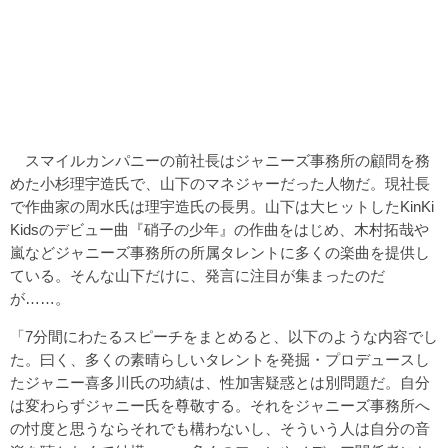
スマイルカンパニーの前社長はジャニーズ事務所の顧問を務
めた小杉理宇造氏で、山下のマネジャーだった人物だ。現社長
で作曲家の周水氏は理宇造氏の長男。山下は大ヒットしたKinKi
Kidsのデビュー曲『硝子の少年』の作曲をはじめ、木村拓哉や
嵐などジャニーズ事務所の所属タレントに多くの楽曲を提供し
ている。そんな山下だけに、発言に注目が集まったのだ
が……。
「7分間にわたるスピーチをまとめると、以下のような内容でし
た。曰く、多くの素晴らしいタレントを発掘・プロデュースし
たジャニー喜多川氏の功績は、性加害疑惑とは別問題だ。自分
は変わらずジャニー氏を尊敬する。それをジャニーズ事務所へ
の忖度と思うならそれでも構わないし、そういう人は自分の音