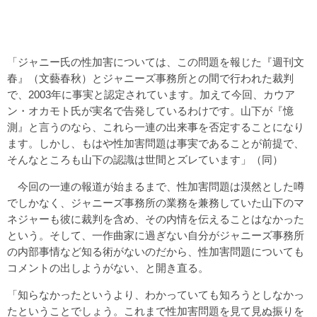
「ジャニー氏の性加害については、この問題を報じた『週刊文
春』（文藝春秋）とジャニーズ事務所との間で行われた裁判
で、2003年に事実と認定されています。加えて今回、カウア
ン・オカモト氏が実名で告発しているわけです。山下が『憶
測』と言うのなら、これら一連の出来事を否定することになり
ます。しかし、もはや性加害問題は事実であることが前提で、
そんなところも山下の認識は世間とズレています」（同）
今回の一連の報道が始まるまで、性加害問題は漠然とした噂
でしかなく、ジャニーズ事務所の業務を兼務していた山下のマ
ネジャーも彼に裁判を含め、その内情を伝えることはなかった
という。そして、一作曲家に過ぎない自分がジャニーズ事務所
の内部事情など知る術がないのだから、性加害問題についても
コメントの出しようがない、と開き直る。
「知らなかったというより、わかっていても知ろうとしなかっ
たということでしょう。これまで性加害問題を見て見ぬ振りを