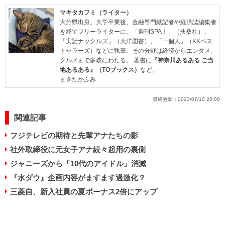
マキタカフミ（ライター）
大分県出身。大学卒業後、金融専門紙記者や経済誌編集者
を経てフリーライターに。「週刊SPA！」（扶桑社）、
「実話ナックルズ」（大洋図書）、「一個人」（KKベス
トセラーズ）などに執筆。その分野は経済からエンタメ、
グルメまで多岐にわたる。 著書に
『神奈川あるある ご当
地あるある』（TOブックス）
など。
まきたかふみ
最終更新：
2023/07/10 20:00
関連記事
フジテレビの期待と先輩アナたちの影
社外取締役に元女子アナ続々起用の裏側
ジャニーズから「10代のアイドル」消滅
『水ダウ』企画内容がますます過激化？
三菱自、新入社員の夏ボーナス2倍にアップ